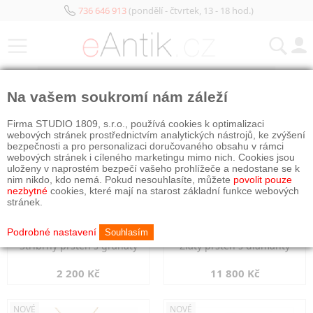
736 646 913
(pondělí - čtvrtek, 13 - 18 hod.)
KATEGORIE
Na vašem soukromí nám záleží
NOVÉ
NOVÉ
Firma STUDIO 1809, s.r.o., používá cookies k optimalizaci
webových stránek prostřednictvím analytických nástrojů, ke zvýšení
bezpečnosti a pro personalizaci doručovaného obsahu v rámci
webových stránek i cíleného marketingu mimo nich. Cookies jsou
uloženy v naprostém bezpečí vašeho prohlížeče a nedostane se k
nim nikdo, kdo nemá. Pokud nesouhlasíte, můžete
povolit pouze
nezbytné
cookies, které mají na starost základní funkce webových
stránek.
Podrobné nastavení
Souhlasím
Stříbrný prsten s granáty
Zlatý prsten s diamanty
2 200 Kč
11 800 Kč
NOVÉ
NOVÉ