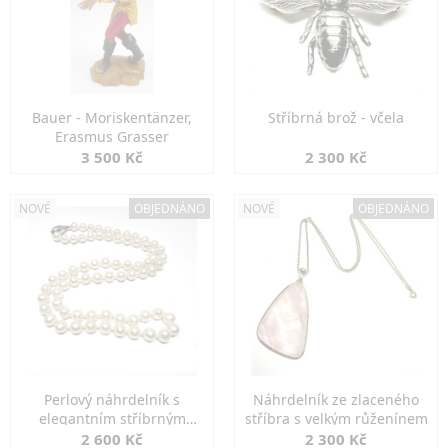
Bauer - Moriskentänzer,
Stříbrná brož - včela
Erasmus Grasser
3 500 Kč
2 300 Kč
NOVÉ
OBJEDNÁNO
NOVÉ
OBJEDNÁNO
Perlový náhrdelník s
Náhrdelník ze zlaceného
elegantním stříbrným
stříbra s velkým růženínem
zapínáním
2 600 Kč
2 300 Kč