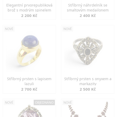
Elegantní prvorepubliková
Stříbrný náhrdelník se
brož s modrým spinelem
smaltovým medailonem
2 200 Kč
2 400 Kč
NOVÉ
NOVÉ
Stříbrný prsten s lapisem
Stříbrný prsten s onyxem a
lazuli
markazity
2 700 Kč
2 500 Kč
NOVÉ
OBJEDNÁNO
NOVÉ