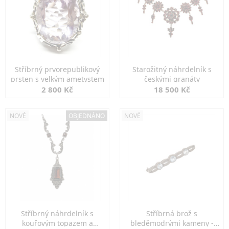
Stříbrný prvorepublikový
Starožitný náhrdelník s
prsten s velkým ametystem
českými granáty
2 800 Kč
18 500 Kč
NOVÉ
OBJEDNÁNO
NOVÉ
Stříbrný náhrdelník s
Stříbrná brož s
kouřovým topazem a
bleděmodrými kameny -