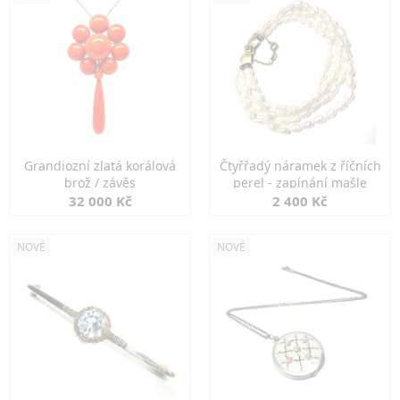
Grandiozní zlatá korálová
Čtyřřadý náramek z říčních
brož / závěs
perel - zapínání mašle
32 000 Kč
2 400 Kč
NOVÉ
NOVÉ