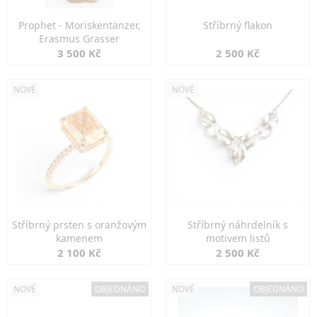
Prophet - Moriskentänzer,
Stříbrný flakon
Erasmus Grasser
3 500 Kč
2 500 Kč
NOVÉ
NOVÉ
Stříbrný prsten s oranžovým
Stříbrný náhrdelník s
kamenem
motivem listů
2 100 Kč
2 500 Kč
NOVÉ
OBJEDNÁNO
NOVÉ
OBJEDNÁNO