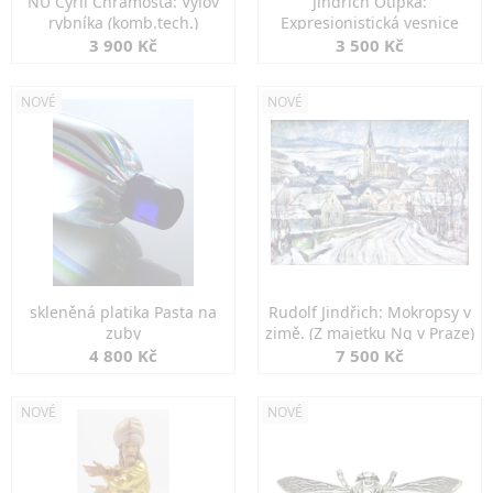
NU Cyril Chramosta: Výlov
Jindřich Otipka:
rybníka (komb.tech.)
Expresionistická vesnice
3 900 Kč
3 500 Kč
NOVÉ
NOVÉ
skleněná platika Pasta na
Rudolf Jindřich: Mokropsy v
zuby
zimě. (Z majetku Ng v Praze)
4 800 Kč
7 500 Kč
NOVÉ
NOVÉ