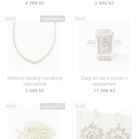
markazity
jemná elegance
4 700 Kč
2 400 Kč
NOVÉ
OBJEDNÁNO
NOVÉ
Stříbrný zlacený starožitný
Zlatý art-deco prsten s
náhrdelník
diamantem
2 000 Kč
11 500 Kč
NOVÉ
OBJEDNÁNO
NOVÉ