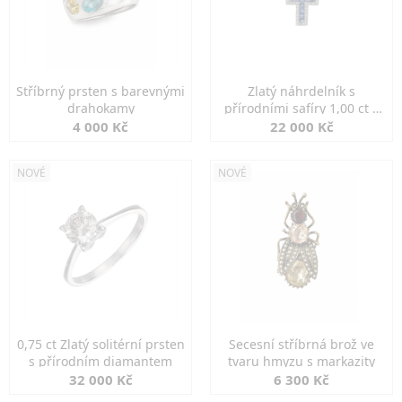
Stříbrný prsten s barevnými
Zlatý náhrdelník s
drahokamy
přírodními safíry 1,00 ct a
diamanty
4 000 Kč
22 000 Kč
NOVÉ
NOVÉ
0,75 ct Zlatý solitérní prsten
Secesní stříbrná brož ve
s přírodním diamantem
tvaru hmyzu s markazity
32 000 Kč
6 300 Kč