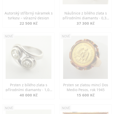
Autorský stříbrný náramek s
Náušnice z bílého zlata s
tyrkysy – výrazný design
přírodními diamanty - 0,30
ct
22 500 Kč
37 300 Kč
NOVÉ
NOVÉ
Prsten z bílého zlata s
Prsten se zlatou mincí Dos
přírodními diamanty - 1,00
Medio Pesos, rok 1945
ct
40 000 Kč
15 600 Kč
NOVÉ
NOVÉ