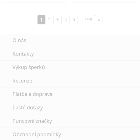
…
1
2
3
4
5
193
»
O nás
Kontakty
Výkup šperků
Recenze
Platba a doprava
Časté dotazy
Puncovní značky
Obchodní podmínky