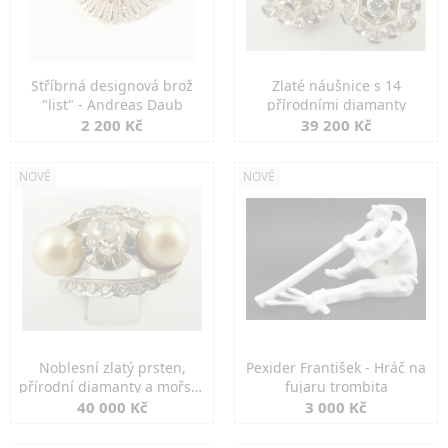
Stříbrná designová brož
Zlaté náušnice s 14
"list" - Andreas Daub
přírodními diamanty
2 200 Kč
39 200 Kč
NOVÉ
NOVÉ
Noblesní zlatý prsten,
Pexider František - Hráč na
přírodní diamanty a mořské
fujaru trombita
perly
40 000 Kč
3 000 Kč