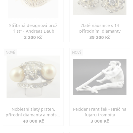
Stříbrná designová brož
Zlaté náušnice s 14
"list" - Andreas Daub
přírodními diamanty
2 200 Kč
39 200 Kč
NOVÉ
NOVÉ
Noblesní zlatý prsten,
Pexider František - Hráč na
přírodní diamanty a mořské
fujaru trombita
perly
40 000 Kč
3 000 Kč