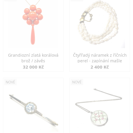
Grandiozní zlatá korálová
Čtyřřadý náramek z říčních
brož / závěs
perel - zapínání mašle
32 000 Kč
2 400 Kč
NOVÉ
NOVÉ