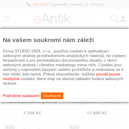
736 646 913
(pondělí - čtvrtek, 13 - 18 hod.)
KATEGORIE
Na vašem soukromí nám záleží
NOVÉ
NOVÉ
Firma STUDIO 1809, s.r.o., používá cookies k optimalizaci
webových stránek prostřednictvím analytických nástrojů, ke zvýšení
bezpečnosti a pro personalizaci doručovaného obsahu v rámci
webových stránek i cíleného marketingu mimo nich. Cookies jsou
uloženy v naprostém bezpečí vašeho prohlížeče a nedostane se k
nim nikdo, kdo nemá. Pokud nesouhlasíte, můžete
povolit pouze
nezbytné
cookies, které mají na starost základní funkce webových
stránek.
Podrobné nastavení
Souhlasím
Stříbrný prsten s granáty
Zlatý prsten s diamanty
2 200 Kč
11 800 Kč
NOVÉ
NOVÉ