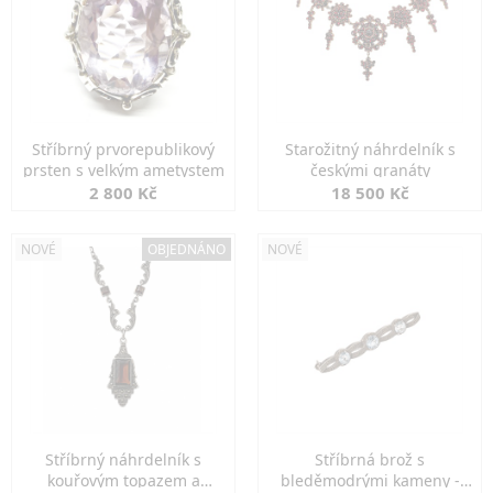
Stříbrný prvorepublikový
Starožitný náhrdelník s
prsten s velkým ametystem
českými granáty
2 800 Kč
18 500 Kč
NOVÉ
OBJEDNÁNO
NOVÉ
Stříbrný náhrdelník s
Stříbrná brož s
kouřovým topazem a
bleděmodrými kameny -