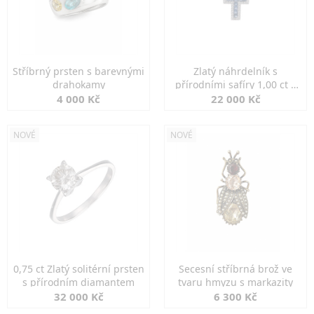
Stříbrný prsten s barevnými
Zlatý náhrdelník s
drahokamy
přírodními safíry 1,00 ct a
diamanty
4 000 Kč
22 000 Kč
NOVÉ
NOVÉ
0,75 ct Zlatý solitérní prsten
Secesní stříbrná brož ve
s přírodním diamantem
tvaru hmyzu s markazity
32 000 Kč
6 300 Kč