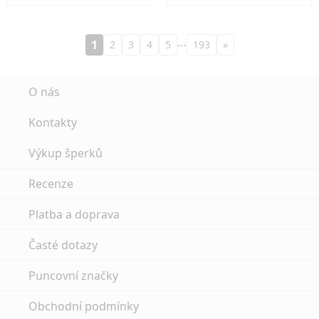
…
1
2
3
4
5
193
»
O nás
Kontakty
Výkup šperků
Recenze
Platba a doprava
Časté dotazy
Puncovní značky
Obchodní podmínky