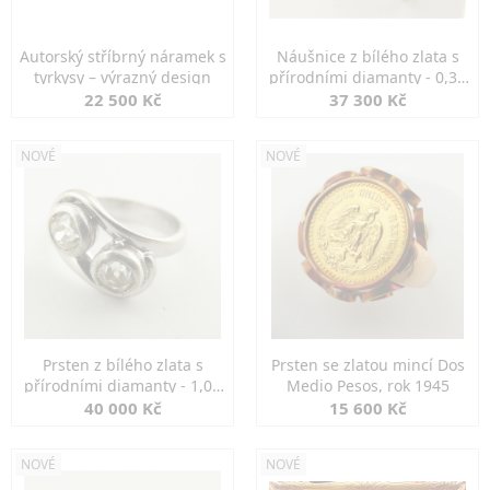
Autorský stříbrný náramek s
Náušnice z bílého zlata s
tyrkysy – výrazný design
přírodními diamanty - 0,30
ct
22 500 Kč
37 300 Kč
NOVÉ
NOVÉ
Prsten z bílého zlata s
Prsten se zlatou mincí Dos
přírodními diamanty - 1,00
Medio Pesos, rok 1945
ct
40 000 Kč
15 600 Kč
NOVÉ
NOVÉ