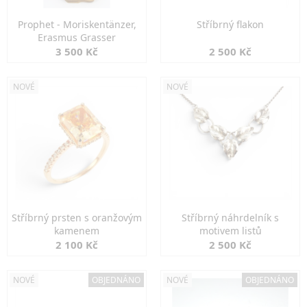
Prophet - Moriskentänzer,
Stříbrný flakon
Erasmus Grasser
3 500 Kč
2 500 Kč
NOVÉ
NOVÉ
Stříbrný prsten s oranžovým
Stříbrný náhrdelník s
kamenem
motivem listů
2 100 Kč
2 500 Kč
NOVÉ
OBJEDNÁNO
NOVÉ
OBJEDNÁNO