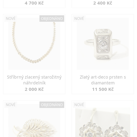
markazity
jemná elegance
4 700 Kč
2 400 Kč
NOVÉ
OBJEDNÁNO
NOVÉ
Stříbrný zlacený starožitný
Zlatý art-deco prsten s
náhrdelník
diamantem
2 000 Kč
11 500 Kč
NOVÉ
OBJEDNÁNO
NOVÉ