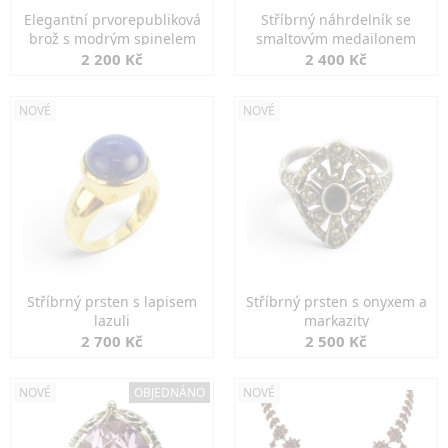
Elegantní prvorepubliková
Stříbrný náhrdelník se
brož s modrým spinelem
smaltovým medailonem
2 200 Kč
2 400 Kč
NOVÉ
NOVÉ
Stříbrný prsten s lapisem
Stříbrný prsten s onyxem a
lazuli
markazity
2 700 Kč
2 500 Kč
NOVÉ
OBJEDNÁNO
NOVÉ