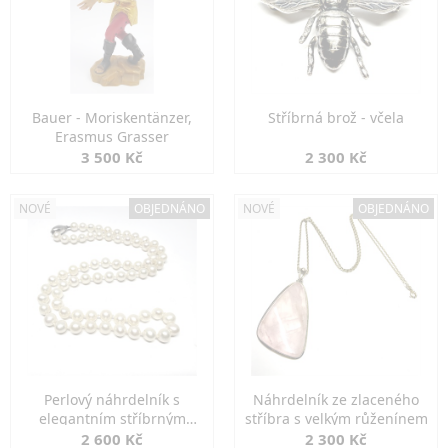
Bauer - Moriskentänzer,
Stříbrná brož - včela
Erasmus Grasser
3 500 Kč
2 300 Kč
NOVÉ
OBJEDNÁNO
NOVÉ
OBJEDNÁNO
Perlový náhrdelník s
Náhrdelník ze zlaceného
elegantním stříbrným
stříbra s velkým růženínem
zapínáním
2 600 Kč
2 300 Kč