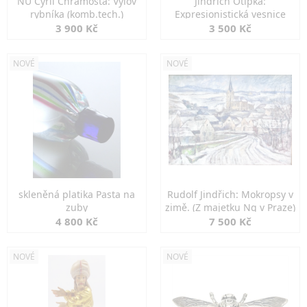
NU Cyril Chramosta: Výlov
Jindřich Otipka:
rybníka (komb.tech.)
Expresionistická vesnice
3 900 Kč
3 500 Kč
NOVÉ
NOVÉ
skleněná platika Pasta na
Rudolf Jindřich: Mokropsy v
zuby
zimě. (Z majetku Ng v Praze)
4 800 Kč
7 500 Kč
NOVÉ
NOVÉ