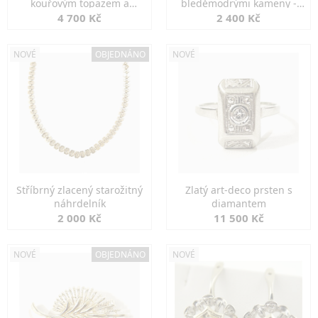
kouřovým topazem a
bleděmodrými kameny -
markazity
jemná elegance
4 700 Kč
2 400 Kč
NOVÉ
OBJEDNÁNO
NOVÉ
Stříbrný zlacený starožitný
Zlatý art-deco prsten s
náhrdelník
diamantem
2 000 Kč
11 500 Kč
NOVÉ
OBJEDNÁNO
NOVÉ