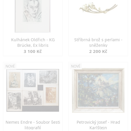
Kulhánek Oldřich - KG
Stříbrná brož s perlami -
Brücke, Ex libris
sněženky
3 100 Kč
2 200 Kč
NOVÉ
NOVÉ
Nemes Endre - Soubor šesti
Petrovický Josef - Hrad
litografií
Karlštejn