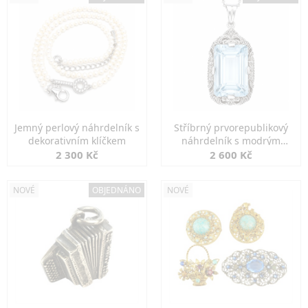
Jemný perlový náhrdelník s
Stříbrný prvorepublikový
dekorativním klíčkem
náhrdelník s modrým
spinelem
2 300 Kč
2 600 Kč
NOVÉ
OBJEDNÁNO
NOVÉ