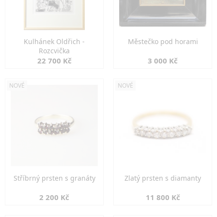
Kulhánek Oldřich -
Městečko pod horami
Rozcvička
22 700 Kč
3 000 Kč
NOVÉ
NOVÉ
Stříbrný prsten s granáty
Zlatý prsten s diamanty
2 200 Kč
11 800 Kč