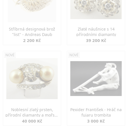
Stříbrná designová brož
Zlaté náušnice s 14
"list" - Andreas Daub
přírodními diamanty
2 200 Kč
39 200 Kč
NOVÉ
NOVÉ
Noblesní zlatý prsten,
Pexider František - Hráč na
přírodní diamanty a mořské
fujaru trombita
perly
40 000 Kč
3 000 Kč