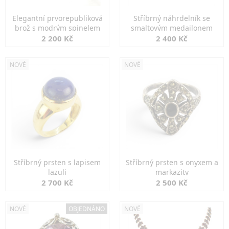
Elegantní prvorepubliková
Stříbrný náhrdelník se
brož s modrým spinelem
smaltovým medailonem
2 200 Kč
2 400 Kč
NOVÉ
NOVÉ
Stříbrný prsten s lapisem
Stříbrný prsten s onyxem a
lazuli
markazity
2 700 Kč
2 500 Kč
NOVÉ
OBJEDNÁNO
NOVÉ