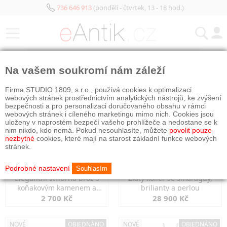
736 646 913
(pondělí - čtvrtek, 13 - 18 hod.)
KATEGORIE
Na vašem soukromí nám záleží
NOVÉ
OBJEDNÁNO
NOVÉ
OBJEDNÁNO
Firma STUDIO 1809, s.r.o., používá cookies k optimalizaci
webových stránek prostřednictvím analytických nástrojů, ke zvýšení
bezpečnosti a pro personalizaci doručovaného obsahu v rámci
webových stránek i cíleného marketingu mimo nich. Cookies jsou
uloženy v naprostém bezpečí vašeho prohlížeče a nedostane se k
nim nikdo, kdo nemá. Pokud nesouhlasíte, můžete
povolit pouze
nezbytné
cookies, které mají na starost základní funkce webových
stránek.
Podrobné nastavení
Souhlasím
Elegantní stříbrná brož s
Zlatý kolier se smaragdy,
koňakovým kamenem a
brilianty a perlou
markazity
2 700 Kč
28 900 Kč
NOVÉ
OBJEDNÁNO
NOVÉ
OBJEDNÁNO