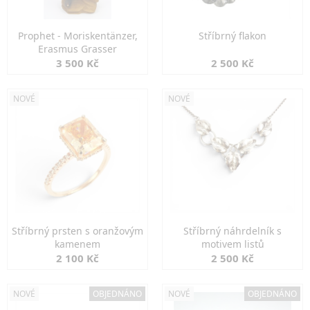
Prophet - Moriskentänzer,
Stříbrný flakon
Erasmus Grasser
3 500 Kč
2 500 Kč
NOVÉ
NOVÉ
Stříbrný prsten s oranžovým
Stříbrný náhrdelník s
kamenem
motivem listů
2 100 Kč
2 500 Kč
NOVÉ
OBJEDNÁNO
NOVÉ
OBJEDNÁNO