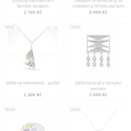
Stříbrný náhrdelník s
Unikátní stříbrná brož se
černým korálem
smaltem a říčními perlami
2 700 Kč
6 900 Kč
NOVÉ
NOVÉ
Stříbrný náhrdelník - surfař
Stříbrná brož s černými
perlami
2 300 Kč
2 000 Kč
NOVÉ
NOVÉ