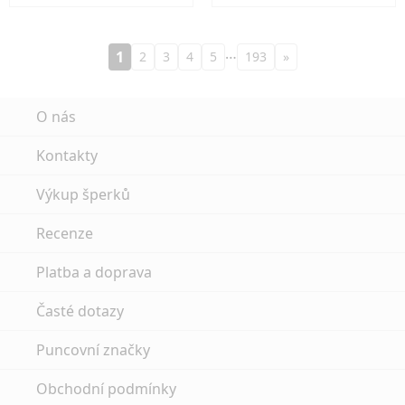
…
1
2
3
4
5
193
»
O nás
Kontakty
Výkup šperků
Recenze
Platba a doprava
Časté dotazy
Puncovní značky
Obchodní podmínky