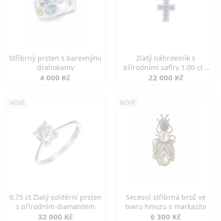
Stříbrný prsten s barevnými
Zlatý náhrdelník s
drahokamy
přírodními safíry 1,00 ct a
diamanty
4 000 Kč
22 000 Kč
NOVÉ
NOVÉ
0,75 ct Zlatý solitérní prsten
Secesní stříbrná brož ve
s přírodním diamantem
tvaru hmyzu s markazity
32 000 Kč
6 300 Kč