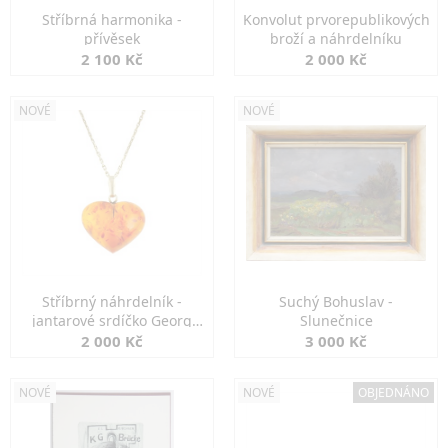
Stříbrná harmonika -
Konvolut prvorepublikových
přívěsek
broží a náhrdelníku
2 100 Kč
2 000 Kč
NOVÉ
NOVÉ
Stříbrný náhrdelník -
Suchý Bohuslav -
jantarové srdíčko Georg
Slunečnice
Kramer
2 000 Kč
3 000 Kč
NOVÉ
NOVÉ
OBJEDNÁNO