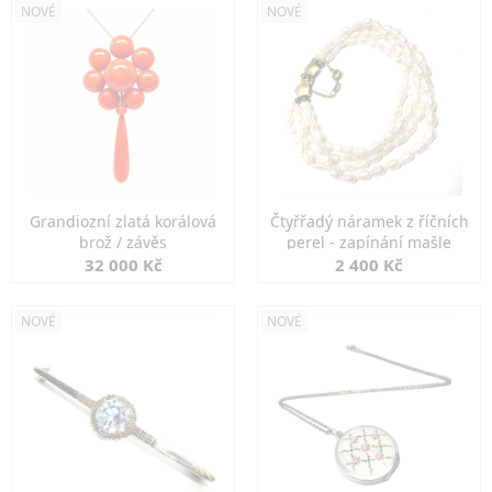
NOVÉ
NOVÉ
Grandiozní zlatá korálová
Čtyřřadý náramek z říčních
brož / závěs
perel - zapínání mašle
32 000 Kč
2 400 Kč
NOVÉ
NOVÉ