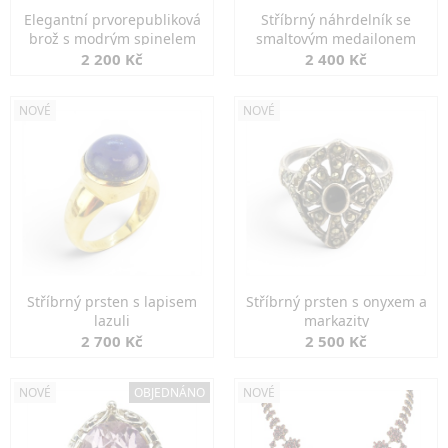
Elegantní prvorepubliková
Stříbrný náhrdelník se
brož s modrým spinelem
smaltovým medailonem
2 200 Kč
2 400 Kč
NOVÉ
NOVÉ
Stříbrný prsten s lapisem
Stříbrný prsten s onyxem a
lazuli
markazity
2 700 Kč
2 500 Kč
NOVÉ
OBJEDNÁNO
NOVÉ