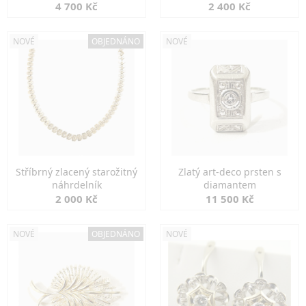
markazity
jemná elegance
4 700 Kč
2 400 Kč
NOVÉ
OBJEDNÁNO
NOVÉ
Stříbrný zlacený starožitný
Zlatý art-deco prsten s
náhrdelník
diamantem
2 000 Kč
11 500 Kč
NOVÉ
OBJEDNÁNO
NOVÉ