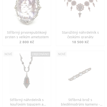
Stříbrný prvorepublikový
Starožitný náhrdelník s
prsten s velkým ametystem
českými granáty
2 800 Kč
18 500 Kč
NOVÉ
OBJEDNÁNO
NOVÉ
Stříbrný náhrdelník s
Stříbrná brož s
kouřovým topazem a
bleděmodrými kameny -