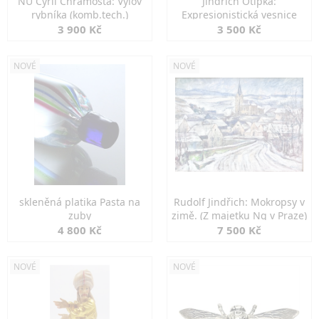
NU Cyril Chramosta: Výlov
Jindřich Otipka:
rybníka (komb.tech.)
Expresionistická vesnice
3 900 Kč
3 500 Kč
NOVÉ
NOVÉ
skleněná platika Pasta na
Rudolf Jindřich: Mokropsy v
zuby
zimě. (Z majetku Ng v Praze)
4 800 Kč
7 500 Kč
NOVÉ
NOVÉ