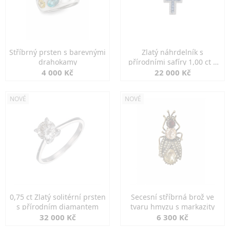
Stříbrný prsten s barevnými
Zlatý náhrdelník s
drahokamy
přírodními safíry 1,00 ct a
diamanty
4 000 Kč
22 000 Kč
NOVÉ
NOVÉ
0,75 ct Zlatý solitérní prsten
Secesní stříbrná brož ve
s přírodním diamantem
tvaru hmyzu s markazity
32 000 Kč
6 300 Kč