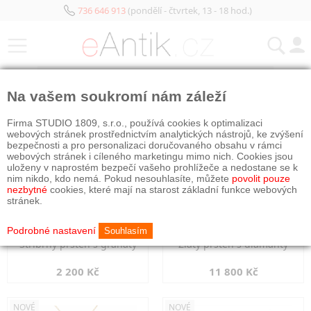
736 646 913
(pondělí - čtvrtek, 13 - 18 hod.)
KATEGORIE
Na vašem soukromí nám záleží
NOVÉ
NOVÉ
Firma STUDIO 1809, s.r.o., používá cookies k optimalizaci
webových stránek prostřednictvím analytických nástrojů, ke zvýšení
bezpečnosti a pro personalizaci doručovaného obsahu v rámci
webových stránek i cíleného marketingu mimo nich. Cookies jsou
uloženy v naprostém bezpečí vašeho prohlížeče a nedostane se k
nim nikdo, kdo nemá. Pokud nesouhlasíte, můžete
povolit pouze
nezbytné
cookies, které mají na starost základní funkce webových
stránek.
Podrobné nastavení
Souhlasím
Stříbrný prsten s granáty
Zlatý prsten s diamanty
2 200 Kč
11 800 Kč
NOVÉ
NOVÉ