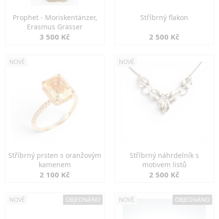
Prophet - Moriskentänzer,
Stříbrný flakon
Erasmus Grasser
3 500 Kč
2 500 Kč
NOVÉ
NOVÉ
Stříbrný prsten s oranžovým
Stříbrný náhrdelník s
kamenem
motivem listů
2 100 Kč
2 500 Kč
NOVÉ
OBJEDNÁNO
NOVÉ
OBJEDNÁNO