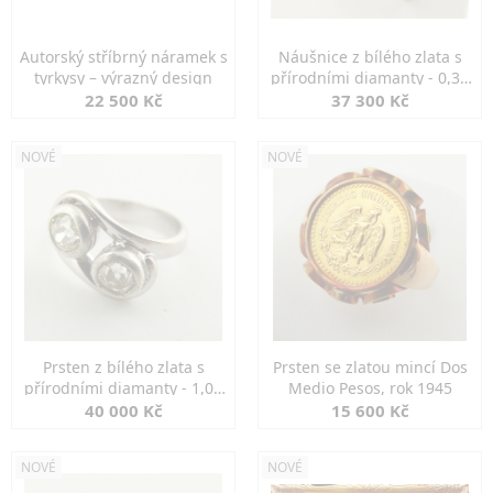
Autorský stříbrný náramek s
Náušnice z bílého zlata s
tyrkysy – výrazný design
přírodními diamanty - 0,30
ct
22 500 Kč
37 300 Kč
NOVÉ
NOVÉ
Prsten z bílého zlata s
Prsten se zlatou mincí Dos
přírodními diamanty - 1,00
Medio Pesos, rok 1945
ct
40 000 Kč
15 600 Kč
NOVÉ
NOVÉ