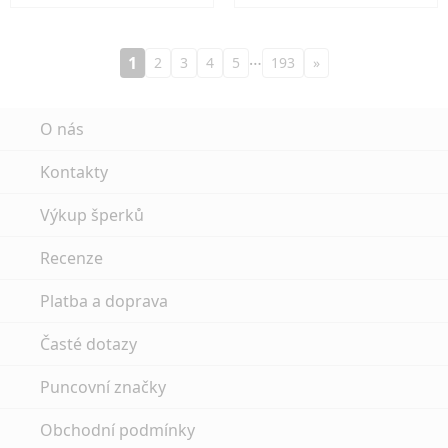
…
1
2
3
4
5
193
»
O nás
Kontakty
Výkup šperků
Recenze
Platba a doprava
Časté dotazy
Puncovní značky
Obchodní podmínky