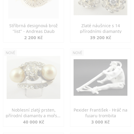
Stříbrná designová brož
Zlaté náušnice s 14
"list" - Andreas Daub
přírodními diamanty
2 200 Kč
39 200 Kč
NOVÉ
NOVÉ
Noblesní zlatý prsten,
Pexider František - Hráč na
přírodní diamanty a mořské
fujaru trombita
perly
40 000 Kč
3 000 Kč