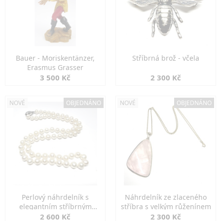
Bauer - Moriskentänzer,
Stříbrná brož - včela
Erasmus Grasser
3 500 Kč
2 300 Kč
NOVÉ
OBJEDNÁNO
NOVÉ
OBJEDNÁNO
Perlový náhrdelník s
Náhrdelník ze zlaceného
elegantním stříbrným
stříbra s velkým růženínem
zapínáním
2 600 Kč
2 300 Kč