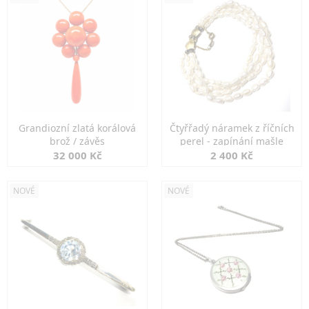
Grandiozní zlatá korálová
Čtyřřadý náramek z říčních
brož / závěs
perel - zapínání mašle
32 000 Kč
2 400 Kč
NOVÉ
NOVÉ