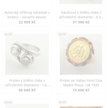
Autorský stříbrný náramek s
Náušnice z bílého zlata s
tyrkysy – výrazný design
přírodními diamanty - 0,30
ct
22 500 Kč
37 300 Kč
NOVÉ
NOVÉ
Prsten z bílého zlata s
Prsten se zlatou mincí Dos
přírodními diamanty - 1,00
Medio Pesos, rok 1945
ct
40 000 Kč
15 600 Kč
NOVÉ
NOVÉ