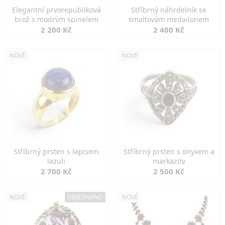
Elegantní prvorepubliková
Stříbrný náhrdelník se
brož s modrým spinelem
smaltovým medailonem
2 200 Kč
2 400 Kč
NOVÉ
NOVÉ
Stříbrný prsten s lapisem
Stříbrný prsten s onyxem a
lazuli
markazity
2 700 Kč
2 500 Kč
NOVÉ
OBJEDNÁNO
NOVÉ