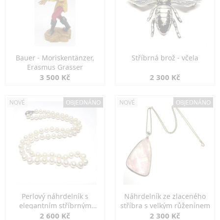
Bauer - Moriskentänzer,
Stříbrná brož - včela
Erasmus Grasser
3 500 Kč
2 300 Kč
NOVÉ
OBJEDNÁNO
NOVÉ
OBJEDNÁNO
Perlový náhrdelník s
Náhrdelník ze zlaceného
elegantním stříbrným
stříbra s velkým růženínem
zapínáním
2 600 Kč
2 300 Kč