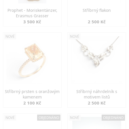
Prophet - Moriskentänzer,
Stříbrný flakon
Erasmus Grasser
3 500 Kč
2 500 Kč
NOVÉ
NOVÉ
Stříbrný prsten s oranžovým
Stříbrný náhrdelník s
kamenem
motivem listů
2 100 Kč
2 500 Kč
NOVÉ
OBJEDNÁNO
NOVÉ
OBJEDNÁNO