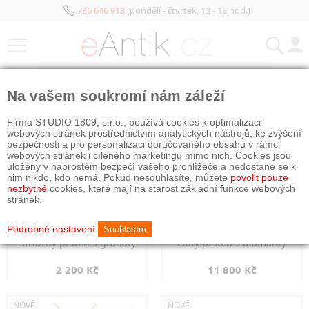
736 646 913
(pondělí - čtvrtek, 13 - 18 hod.)
KATEGORIE
Na vašem soukromí nám záleží
NOVÉ
NOVÉ
Firma STUDIO 1809, s.r.o., používá cookies k optimalizaci
webových stránek prostřednictvím analytických nástrojů, ke zvýšení
bezpečnosti a pro personalizaci doručovaného obsahu v rámci
webových stránek i cíleného marketingu mimo nich. Cookies jsou
uloženy v naprostém bezpečí vašeho prohlížeče a nedostane se k
nim nikdo, kdo nemá. Pokud nesouhlasíte, můžete
povolit pouze
nezbytné
cookies, které mají na starost základní funkce webových
stránek.
Podrobné nastavení
Souhlasím
Stříbrný prsten s granáty
Zlatý prsten s diamanty
2 200 Kč
11 800 Kč
NOVÉ
NOVÉ