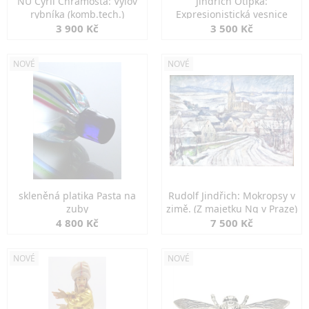
NU Cyril Chramosta: Výlov
Jindřich Otipka:
rybníka (komb.tech.)
Expresionistická vesnice
3 900 Kč
3 500 Kč
NOVÉ
NOVÉ
skleněná platika Pasta na
Rudolf Jindřich: Mokropsy v
zuby
zimě. (Z majetku Ng v Praze)
4 800 Kč
7 500 Kč
NOVÉ
NOVÉ