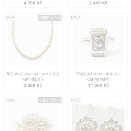
markazity
jemná elegance
4 700 Kč
2 400 Kč
NOVÉ
OBJEDNÁNO
NOVÉ
Stříbrný zlacený starožitný
Zlatý art-deco prsten s
náhrdelník
diamantem
2 000 Kč
11 500 Kč
NOVÉ
OBJEDNÁNO
NOVÉ