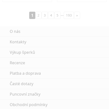
…
1
2
3
4
5
193
»
O nás
Kontakty
Výkup šperků
Recenze
Platba a doprava
Časté dotazy
Puncovní značky
Obchodní podmínky