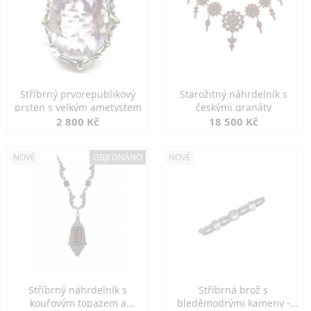
Stříbrný prvorepublikový
Starožitný náhrdelník s
prsten s velkým ametystem
českými granáty
2 800 Kč
18 500 Kč
NOVÉ
OBJEDNÁNO
NOVÉ
Stříbrný náhrdelník s
Stříbrná brož s
kouřovým topazem a
bleděmodrými kameny -