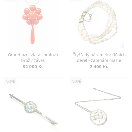
Grandiozní zlatá korálová
Čtyřřadý náramek z říčních
brož / závěs
perel - zapínání mašle
32 000 Kč
2 400 Kč
NOVÉ
NOVÉ