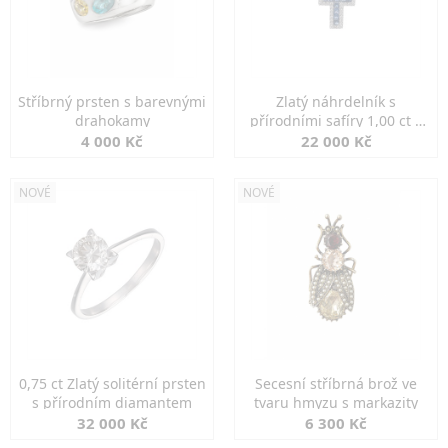
Stříbrný prsten s barevnými
Zlatý náhrdelník s
drahokamy
přírodními safíry 1,00 ct a
diamanty
4 000 Kč
22 000 Kč
NOVÉ
NOVÉ
0,75 ct Zlatý solitérní prsten
Secesní stříbrná brož ve
s přírodním diamantem
tvaru hmyzu s markazity
32 000 Kč
6 300 Kč