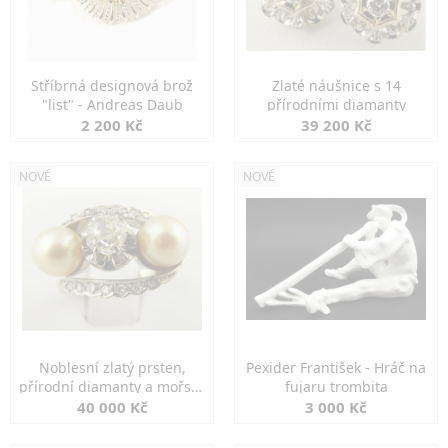
Stříbrná designová brož
Zlaté náušnice s 14
"list" - Andreas Daub
přírodními diamanty
2 200 Kč
39 200 Kč
NOVÉ
NOVÉ
Noblesní zlatý prsten,
Pexider František - Hráč na
přírodní diamanty a mořské
fujaru trombita
perly
40 000 Kč
3 000 Kč