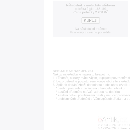
Náhrdelník s malachitu stříbrem
položka číslo: 183 191
Cena položky 2 200 Kč
Na následující stránce
Vaši koupi závazně potvrdíte.
NEBOJTE SE NAKUPOVAT!
Nákup na eAntiku je naprosto bezpečný:
1. Předmět, o který máte zájem, kupujete potvrzením t
2. Bezprostředně po potvrzení koupě obdržíte z eAntik
3. Způsob dodání zboží dohodnete s obsluhou eAntiku 
* osobní převzetí a zaplacení v kanceláři eAntiku
* zaslání předmětu na Vaši adresu na dobírku
* zaslání balíku po uhrazení částky na účet provozo
* u objemných předmětů s Vámi způsob předání a c
© 2003-2026 STUDIO 18
©
1992-2026 Softwarov