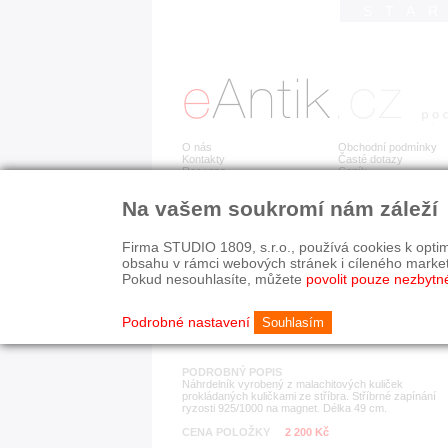
STA
O nás
Obchodní podmínky
Kontakty
Časté dotazy
Recenze
Ceník
Na vašem soukromí nám záleží
Detail položky
č. 183 191
Náh
Firma STUDIO 1809, s.r.o., používá cookies k optim
obsahu v rámci webových stránek i cíleného marke
Pokud nesouhlasíte, můžete
povolit pouze nezbytn
KATEGORIE
HISTORICKÉ OBDOB
náhrdelníky
od r. 1940
Podrobné nastavení
Souhlasím
PODROBNÝ POPIS
Náhrdelník vyrobený z malachitových kuliček
prokládaných kuličkami ze stříbra. Stříbrné zapínání
ryzosti 925/1000 na magnet. Délka 49 cm.
CENA POLOŽKY
2 200 Kč