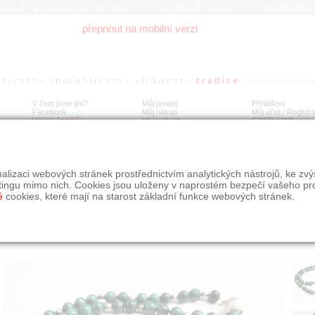
ROŽITNOSTI UMĚNÍ DES
přepnout na mobilní verzi
V čem jsme jiní?
Můj prodej
Přihlášení
Facebook
Můj nákup
Můj účet / Registr
Výkup šperků
Moje album
GDPR
/
AML
rdelník s malachitu stříbrem
alizaci webových stránek prostřednictvím analytických nástrojů, ke zv
tingu mimo nich. Cookies jsou uloženy v naprostém bezpečí vašeho pr
é
cookies, které mají na starost základní funkce webových stránek.
Í
MÍSTO EXPEDICE
Počet návštěv: 277
poslat příteli
Obchod eAntik, Kostelní 14,
uložit do alba
Praha 7
dotaz na prodejce