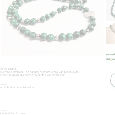
lačítka KUPUJI.
u e-mail s informací, že žádaný předmět je pro Vás rezervován.
v dalším kroku objednávky. Můžete zvolit například:
vatele
enu dohodneme individuálně
09, s.r.o.
é řešení Studio dmm