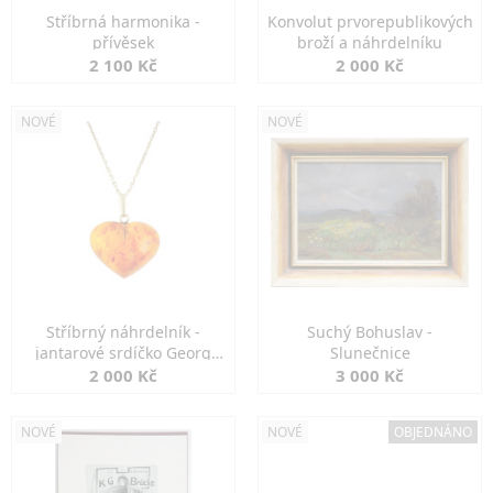
Stříbrná harmonika -
Konvolut prvorepublikových
přívěsek
broží a náhrdelníku
2 100 Kč
2 000 Kč
NOVÉ
NOVÉ
Stříbrný náhrdelník -
Suchý Bohuslav -
jantarové srdíčko Georg
Slunečnice
Kramer
2 000 Kč
3 000 Kč
NOVÉ
NOVÉ
OBJEDNÁNO