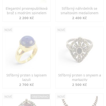
Elegantní prvorepubliková
Stříbrný náhrdelník se
brož s modrým spinelem
smaltovým medailonem
2 200 Kč
2 400 Kč
NOVÉ
NOVÉ
Stříbrný prsten s lapisem
Stříbrný prsten s onyxem a
lazuli
markazity
2 700 Kč
2 500 Kč
NOVÉ
OBJEDNÁNO
NOVÉ