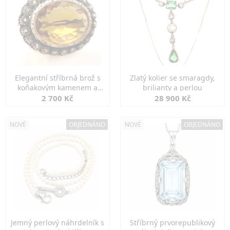
Elegantní stříbrná brož s
Zlatý kolier se smaragdy,
koňakovým kamenem a
brilianty a perlou
markazity
2 700 Kč
28 900 Kč
NOVÉ
OBJEDNÁNO
NOVÉ
OBJEDNÁNO
Jemný perlový náhrdelník s
Stříbrný prvorepublikový