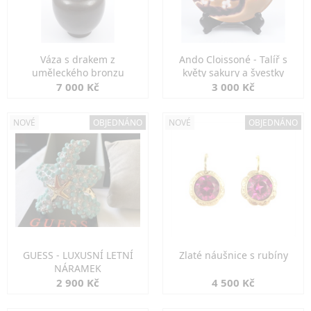
Váza s drakem z
Ando Cloissoné - Talíř s
uměleckého bronzu
květy sakury a švestky
7 000 Kč
3 000 Kč
NOVÉ
OBJEDNÁNO
NOVÉ
OBJEDNÁNO
GUESS - LUXUSNÍ LETNÍ
Zlaté náušnice s rubíny
NÁRAMEK
2 900 Kč
4 500 Kč