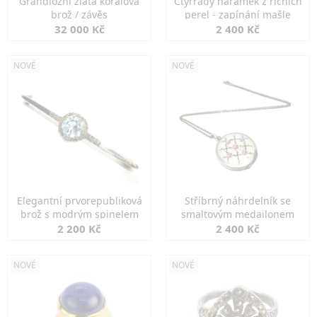
Grandiozní zlatá korálová
Čtyřřadý náramek z říčních
brož / závěs
perel - zapínání mašle
32 000 Kč
2 400 Kč
NOVÉ
NOVÉ
Elegantní prvorepubliková
Stříbrný náhrdelník se
brož s modrým spinelem
smaltovým medailonem
2 200 Kč
2 400 Kč
NOVÉ
NOVÉ