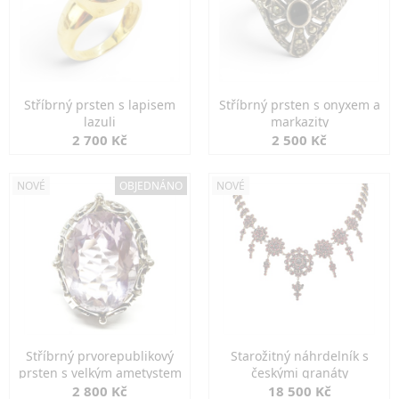
Stříbrný prsten s lapisem
Stříbrný prsten s onyxem a
lazuli
markazity
2 700 Kč
2 500 Kč
NOVÉ
OBJEDNÁNO
NOVÉ
Stříbrný prvorepublikový
Starožitný náhrdelník s
prsten s velkým ametystem
českými granáty
2 800 Kč
18 500 Kč