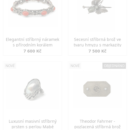
Elegantní stříbrný náramek
Secesní stříbrná brož ve
s přírodním korálem
tvaru hmyzu s markazity
7 600 Kč
7 500 Kč
NOVÉ
NOVÉ
OBJEDNÁNO
Luxusní masivní stříbrný
Theodor Fahrner -
prsten s perlou Mabé
pozlacená stříbrná brož