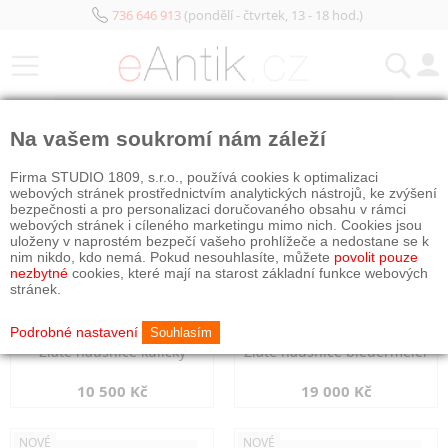
736 646 913
(pondělí - čtvrtek, 13 - 18 hod.)
KATEGORIE
Na vašem soukromí nám záleží
NOVÉ
NOVÉ
Firma STUDIO 1809, s.r.o., používá cookies k optimalizaci
webových stránek prostřednictvím analytických nástrojů, ke zvýšení
bezpečnosti a pro personalizaci doručovaného obsahu v rámci
webových stránek i cíleného marketingu mimo nich. Cookies jsou
uloženy v naprostém bezpečí vašeho prohlížeče a nedostane se k
nim nikdo, kdo nemá. Pokud nesouhlasíte, můžete
povolit pouze
nezbytné
cookies, které mají na starost základní funkce webových
stránek.
Podrobné nastavení
Souhlasím
Zlaté náušnice kuličky
Zlaté náušnice biedermeier
10 500 Kč
19 000 Kč
NOVÉ
NOVÉ