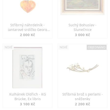
Stříbrný náhrdelník -
Suchý Bohuslav -
jantarové srdíčko Georg
Slunečnice
Kramer
2 000 Kč
3 000 Kč
NOVÉ
NOVÉ
OBJEDNÁNO
Kulhánek Oldřich - KG
Stříbrná brož s perlami -
Brücke, Ex libris
sněženky
3 100 Kč
2 200 Kč