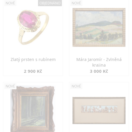
NOVÉ
OBJEDNÁNO
NOVÉ
Zlatý prsten s rubínem
Mára Jaromír - Zvlněná
krajina
2 900 Kč
3 000 Kč
NOVÉ
NOVÉ