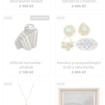
dekorativním klíčkem
náhrdelník s modrým
spinelem
2 300 Kč
2 600 Kč
NOVÉ
OBJEDNÁNO
NOVÉ
Stříbrná harmonika -
Konvolut prvorepublikových
přívěsek
broží a náhrdelníku
2 100 Kč
2 000 Kč
NOVÉ
NOVÉ