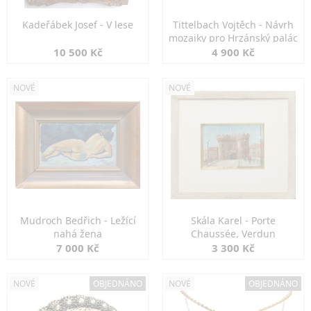
Kadeřábek Josef - V lese
Tittelbach Vojtěch - Návrh
mozaiky pro Hrzánský palác
10 500 Kč
4 900 Kč
NOVÉ
NOVÉ
Mudroch Bedřich - Ležící
Skála Karel - Porte
nahá žena
Chaussée, Verdun
7 000 Kč
3 300 Kč
NOVÉ
OBJEDNÁNO
NOVÉ
OBJEDNÁNO