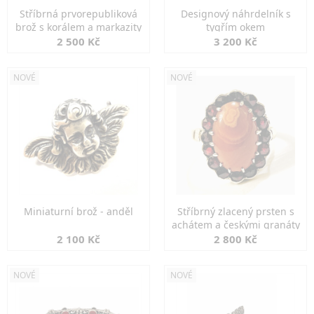
Stříbrná prvorepubliková
Designový náhrdelník s
brož s korálem a markazity
tygřím okem
2 500 Kč
3 200 Kč
NOVÉ
NOVÉ
Miniaturní brož - anděl
Stříbrný zlacený prsten s
achátem a českými granáty
2 100 Kč
2 800 Kč
NOVÉ
NOVÉ