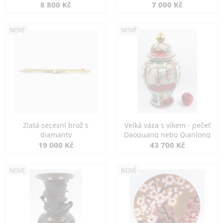
8 800 Kč
7 000 Kč
NOVÉ
NOVÉ
Zlatá secesní brož s
Velká váza s víkem - pečeť
diamanty
Daoguang nebo Qianlong
19 000 Kč
43 700 Kč
NOVÉ
NOVÉ