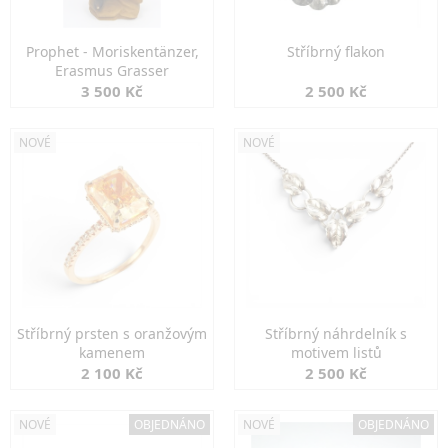
Prophet - Moriskentänzer,
Stříbrný flakon
Erasmus Grasser
3 500 Kč
2 500 Kč
NOVÉ
NOVÉ
Stříbrný prsten s oranžovým
Stříbrný náhrdelník s
kamenem
motivem listů
2 100 Kč
2 500 Kč
NOVÉ
OBJEDNÁNO
NOVÉ
OBJEDNÁNO