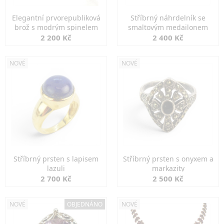
Elegantní prvorepubliková
Stříbrný náhrdelník se
brož s modrým spinelem
smaltovým medailonem
2 200 Kč
2 400 Kč
NOVÉ
NOVÉ
Stříbrný prsten s lapisem
Stříbrný prsten s onyxem a
lazuli
markazity
2 700 Kč
2 500 Kč
NOVÉ
OBJEDNÁNO
NOVÉ