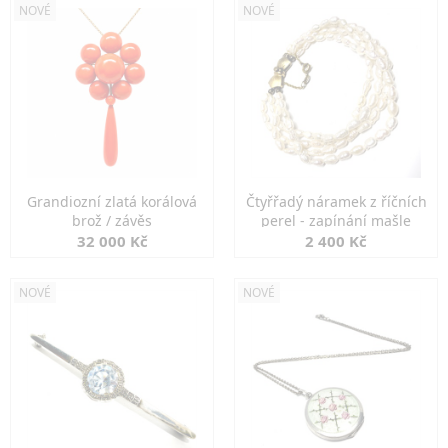
NOVÉ
NOVÉ
Grandiozní zlatá korálová
Čtyřřadý náramek z říčních
brož / závěs
perel - zapínání mašle
32 000 Kč
2 400 Kč
NOVÉ
NOVÉ