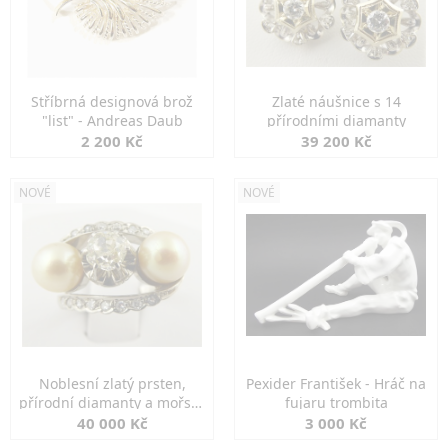
Stříbrná designová brož
Zlaté náušnice s 14
"list" - Andreas Daub
přírodními diamanty
2 200 Kč
39 200 Kč
NOVÉ
NOVÉ
Noblesní zlatý prsten,
Pexider František - Hráč na
přírodní diamanty a mořské
fujaru trombita
perly
40 000 Kč
3 000 Kč