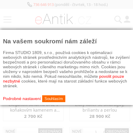
736 646 913
(pondělí - čtvrtek, 13 - 18 hod.)
KATEGORIE
Na vašem soukromí nám záleží
NOVÉ
OBJEDNÁNO
NOVÉ
OBJEDNÁNO
Firma STUDIO 1809, s.r.o., používá cookies k optimalizaci
webových stránek prostřednictvím analytických nástrojů, ke zvýšení
bezpečnosti a pro personalizaci doručovaného obsahu v rámci
webových stránek i cíleného marketingu mimo nich. Cookies jsou
uloženy v naprostém bezpečí vašeho prohlížeče a nedostane se k
nim nikdo, kdo nemá. Pokud nesouhlasíte, můžete
povolit pouze
nezbytné
cookies, které mají na starost základní funkce webových
stránek.
Podrobné nastavení
Souhlasím
Elegantní stříbrná brož s
Zlatý kolier se smaragdy,
koňakovým kamenem a
brilianty a perlou
markazity
2 700 Kč
28 900 Kč
NOVÉ
OBJEDNÁNO
NOVÉ
OBJEDNÁNO