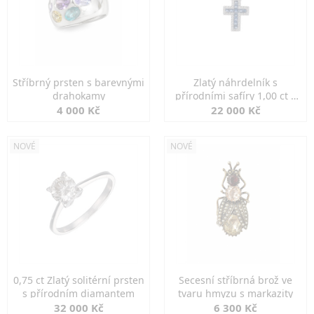
Stříbrný prsten s barevnými
Zlatý náhrdelník s
drahokamy
přírodními safíry 1,00 ct a
diamanty
4 000 Kč
22 000 Kč
NOVÉ
NOVÉ
0,75 ct Zlatý solitérní prsten
Secesní stříbrná brož ve
s přírodním diamantem
tvaru hmyzu s markazity
32 000 Kč
6 300 Kč