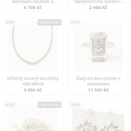
kouřovým topazem a
bleděmodrými kameny -
markazity
jemná elegance
4 700 Kč
2 400 Kč
NOVÉ
OBJEDNÁNO
NOVÉ
Stříbrný zlacený starožitný
Zlatý art-deco prsten s
náhrdelník
diamantem
2 000 Kč
11 500 Kč
NOVÉ
OBJEDNÁNO
NOVÉ