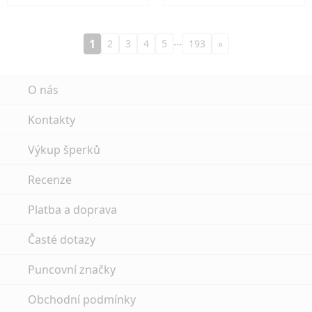
…
1
2
3
4
5
193
»
O nás
Kontakty
Výkup šperků
Recenze
Platba a doprava
Časté dotazy
Puncovní značky
Obchodní podmínky