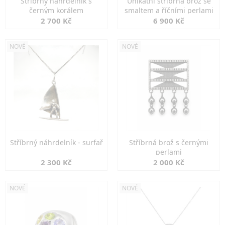
Stříbrný náhrdelník s
Unikátní stříbrná brož se
černým korálem
smaltem a říčními perlami
2 700 Kč
6 900 Kč
NOVÉ
NOVÉ
Stříbrný náhrdelník - surfař
Stříbrná brož s černými
perlami
2 300 Kč
2 000 Kč
NOVÉ
NOVÉ