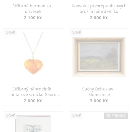
Stříbrná harmonika -
Konvolut prvorepublikových
přívěsek
broží a náhrdelníku
2 100 Kč
2 000 Kč
NOVÉ
NOVÉ
Stříbrný náhrdelník -
Suchý Bohuslav -
jantarové srdíčko Georg
Slunečnice
Kramer
2 000 Kč
3 000 Kč
NOVÉ
NOVÉ
OBJEDNÁNO