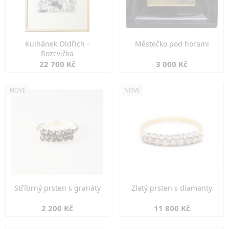
Kulhánek Oldřich -
Městečko pod horami
Rozcvička
22 700 Kč
3 000 Kč
NOVÉ
NOVÉ
Stříbrný prsten s granáty
Zlatý prsten s diamanty
2 200 Kč
11 800 Kč