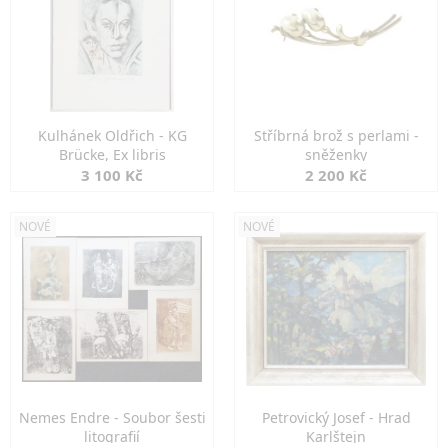
Kulhánek Oldřich - KG
Stříbrná brož s perlami -
Brücke, Ex libris
sněženky
3 100 Kč
2 200 Kč
NOVÉ
NOVÉ
Nemes Endre - Soubor šesti
Petrovický Josef - Hrad
litografií
Karlštejn