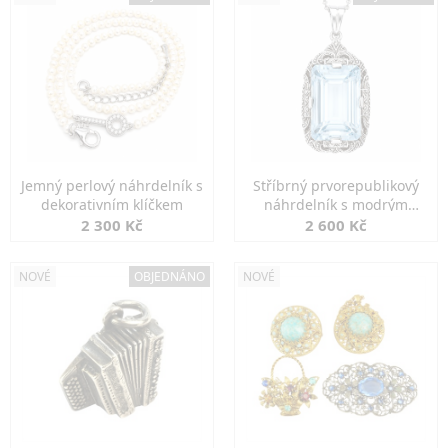
Jemný perlový náhrdelník s
Stříbrný prvorepublikový
dekorativním klíčkem
náhrdelník s modrým
spinelem
2 300 Kč
2 600 Kč
NOVÉ
OBJEDNÁNO
NOVÉ