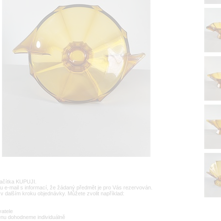
lačítka KUPUJI.
u e-mail s informací, že žádaný předmět je pro Vás rezervován.
v dalším kroku objednávky. Můžete zvolit například:
vatele
enu dohodneme individuálně