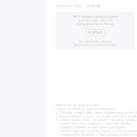
CENA POLOŽKY
3 700 Kč
Mísa Inwald v medové barvě
položka číslo: 184 076
Cena položky 3 700 Kč
Na následující stránce
Vaši koupi závazně potvrdíte.
NEBOJTE SE NAKUPOVAT!
Nákup na eAntiku je naprosto bezpečný:
1. Předmět, o který máte zájem, kupujete potvrzením t
2. Bezprostředně po potvrzení koupě obdržíte z eAntik
3. Způsob dodání zboží dohodnete s obsluhou eAntiku 
* osobní převzetí a zaplacení v kanceláři eAntiku
* zaslání předmětu na Vaši adresu na dobírku
* zaslání balíku po uhrazení částky na účet provozo
* u objemných předmětů s Vámi způsob předání a c