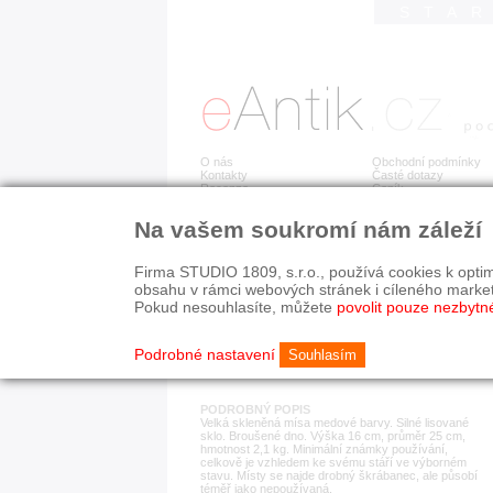
STA
O nás
Obchodní podmínky
Kontakty
Časté dotazy
Recenze
Ceník
Na vašem soukromí nám záleží
Detail položky
č. 184 076
Mís
Firma STUDIO 1809, s.r.o., používá cookies k optim
obsahu v rámci webových stránek i cíleného marke
Pokud nesouhlasíte, můžete
povolit pouze nezbytn
KATEGORIE
HISTORICKÉ OBDOB
sklo
od r. 1940
Podrobné nastavení
Souhlasím
PODROBNÝ POPIS
Velká skleněná mísa medové barvy. Silné lisované
sklo. Broušené dno. Výška 16 cm, průměr 25 cm,
hmotnost 2,1 kg. Minimální známky používání,
celkově je vzhledem ke svému stáří ve výborném
stavu. Místy se najde drobný škrábanec, ale působí
téměř jako nepoužívaná.