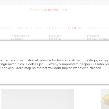
ROŽITNOSTI UMĚNÍ DES
přepnout na mobilní verzi
V čem jsme jiní?
Můj prodej
Přihlášení
Facebook
Můj nákup
Můj účet / Registr
Výkup šperků
Moje album
GDPR
/
AML
a Inwald v medové barvě
alizaci webových stránek prostřednictvím analytických nástrojů, ke zv
tingu mimo nich. Cookies jsou uloženy v naprostém bezpečí vašeho pr
é
cookies, které mají na starost základní funkce webových stránek.
Í
MÍSTO EXPEDICE
Počet návštěv: 125
poslat příteli
Praha
uložit do alba
dotaz na prodejce