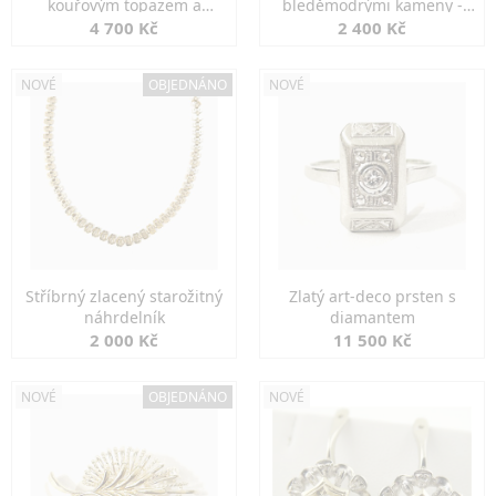
kouřovým topazem a
bleděmodrými kameny -
markazity
jemná elegance
4 700 Kč
2 400 Kč
NOVÉ
OBJEDNÁNO
NOVÉ
Stříbrný zlacený starožitný
Zlatý art-deco prsten s
náhrdelník
diamantem
2 000 Kč
11 500 Kč
NOVÉ
OBJEDNÁNO
NOVÉ