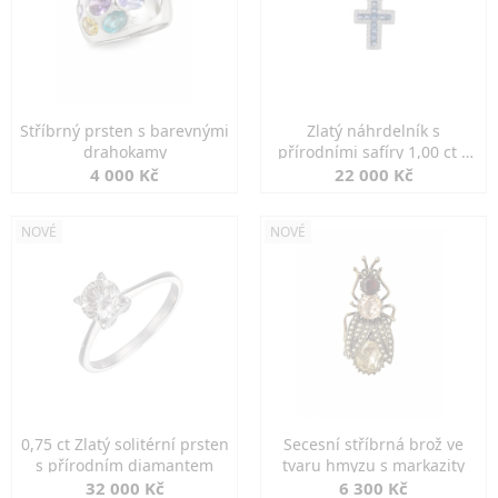
Stříbrný prsten s barevnými
Zlatý náhrdelník s
drahokamy
přírodními safíry 1,00 ct a
diamanty
4 000 Kč
22 000 Kč
NOVÉ
NOVÉ
0,75 ct Zlatý solitérní prsten
Secesní stříbrná brož ve
s přírodním diamantem
tvaru hmyzu s markazity
32 000 Kč
6 300 Kč