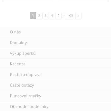
…
1
2
3
4
5
193
»
O nás
Kontakty
Výkup šperků
Recenze
Platba a doprava
Časté dotazy
Puncovní značky
Obchodní podmínky