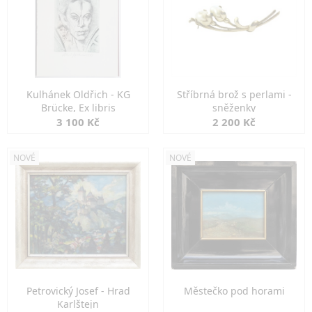
Kulhánek Oldřich - KG
Stříbrná brož s perlami -
Brücke, Ex libris
sněženky
3 100 Kč
2 200 Kč
NOVÉ
NOVÉ
Petrovický Josef - Hrad
Městečko pod horami
Karlštejn