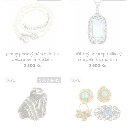
Jemný perlový náhrdelník s
Stříbrný prvorepublikový
dekorativním klíčkem
náhrdelník s modrým
spinelem
2 300 Kč
2 600 Kč
NOVÉ
OBJEDNÁNO
NOVÉ