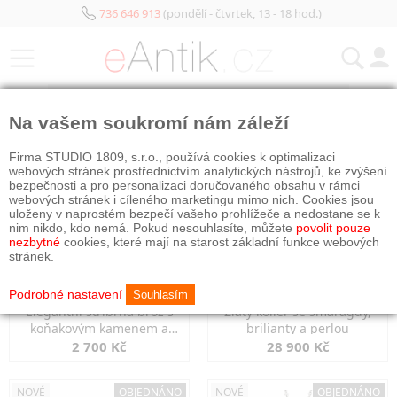
736 646 913
(pondělí - čtvrtek, 13 - 18 hod.)
KATEGORIE
Na vašem soukromí nám záleží
NOVÉ
NOVÉ
OBJEDNÁNO
Firma STUDIO 1809, s.r.o., používá cookies k optimalizaci
webových stránek prostřednictvím analytických nástrojů, ke zvýšení
bezpečnosti a pro personalizaci doručovaného obsahu v rámci
webových stránek i cíleného marketingu mimo nich. Cookies jsou
uloženy v naprostém bezpečí vašeho prohlížeče a nedostane se k
nim nikdo, kdo nemá. Pokud nesouhlasíte, můžete
povolit pouze
nezbytné
cookies, které mají na starost základní funkce webových
stránek.
Podrobné nastavení
Souhlasím
Elegantní stříbrná brož s
Zlatý kolier se smaragdy,
koňakovým kamenem a
brilianty a perlou
markazity
2 700 Kč
28 900 Kč
NOVÉ
OBJEDNÁNO
NOVÉ
OBJEDNÁNO