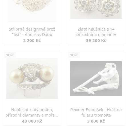
Stříbrná designová brož
Zlaté náušnice s 14
"list" - Andreas Daub
přírodními diamanty
2 200 Kč
39 200 Kč
NOVÉ
NOVÉ
Noblesní zlatý prsten,
Pexider František - Hráč na
přírodní diamanty a mořské
fujaru trombita
perly
40 000 Kč
3 000 Kč