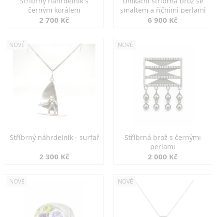
Stříbrný náhrdelník s
Unikátní stříbrná brož se
černým korálem
smaltem a říčními perlami
2 700 Kč
6 900 Kč
NOVÉ
NOVÉ
Stříbrný náhrdelník - surfař
Stříbrná brož s černými
perlami
2 300 Kč
2 000 Kč
NOVÉ
NOVÉ