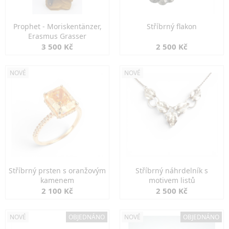
Prophet - Moriskentänzer,
Stříbrný flakon
Erasmus Grasser
3 500 Kč
2 500 Kč
NOVÉ
NOVÉ
Stříbrný prsten s oranžovým
Stříbrný náhrdelník s
kamenem
motivem listů
2 100 Kč
2 500 Kč
NOVÉ
OBJEDNÁNO
NOVÉ
OBJEDNÁNO