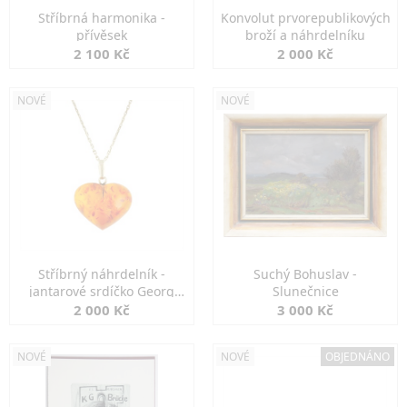
Stříbrná harmonika -
Konvolut prvorepublikových
přívěsek
broží a náhrdelníku
2 100 Kč
2 000 Kč
NOVÉ
NOVÉ
Stříbrný náhrdelník -
Suchý Bohuslav -
jantarové srdíčko Georg
Slunečnice
Kramer
2 000 Kč
3 000 Kč
NOVÉ
NOVÉ
OBJEDNÁNO