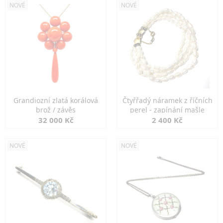
NOVÉ
NOVÉ
Grandiozní zlatá korálová
Čtyřřadý náramek z říčních
brož / závěs
perel - zapínání mašle
32 000 Kč
2 400 Kč
NOVÉ
NOVÉ