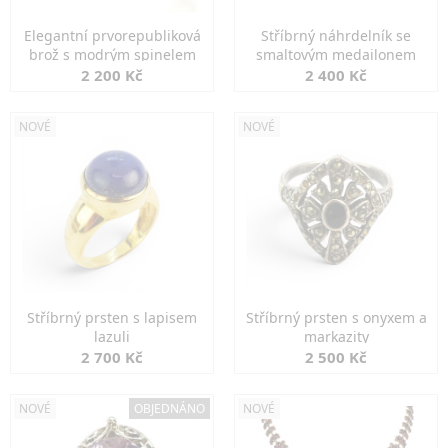
Elegantní prvorepubliková
Stříbrný náhrdelník se
brož s modrým spinelem
smaltovým medailonem
2 200 Kč
2 400 Kč
NOVÉ
NOVÉ
Stříbrný prsten s lapisem
Stříbrný prsten s onyxem a
lazuli
markazity
2 700 Kč
2 500 Kč
NOVÉ
OBJEDNÁNO
NOVÉ