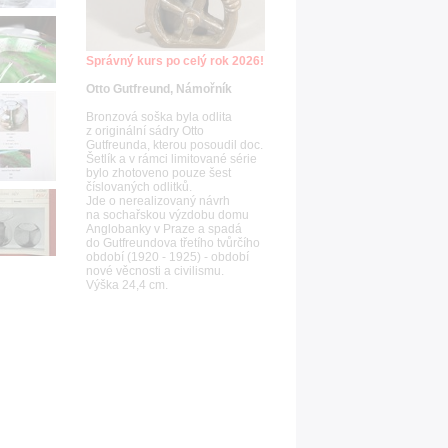
Správný kurs po celý rok 2026!
Otto Gutfreund, Námořník
Bronzová soška byla odlita
z originální sádry Otto
Gutfreunda, kterou posoudil doc.
Šetlík a v rámci limitované série
bylo zhotoveno pouze šest
číslovaných odlitků.
Jde o nerealizovaný návrh
na sochařskou výzdobu domu
Anglobanky v Praze a spadá
do Gutfreundova třetího tvůrčího
období (1920 - 1925) - období
nové věcnosti a civilismu.
Výška 24,4 cm.