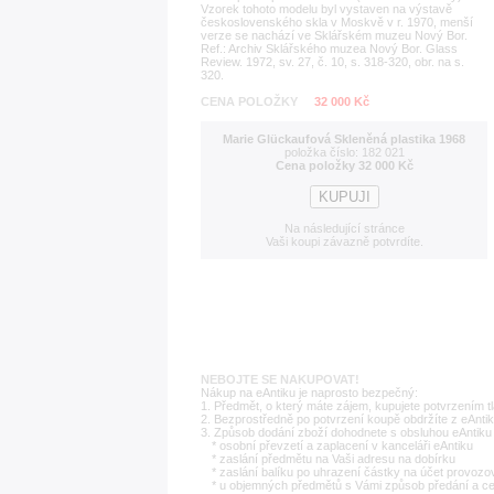
Vzorek tohoto modelu byl vystaven na výstavě
československého skla v Moskvě v r. 1970, menší
verze se nachází ve Sklářském muzeu Nový Bor.
Ref.: Archiv Sklářského muzea Nový Bor. Glass
Review. 1972, sv. 27, č. 10, s. 318-320, obr. na s.
320.
CENA POLOŽKY
32 000 Kč
Marie Glückaufová Skleněná plastika 1968
položka číslo: 182 021
Cena položky 32 000 Kč
Na následující stránce
Vaši koupi závazně potvrdíte.
NEBOJTE SE NAKUPOVAT!
Nákup na eAntiku je naprosto bezpečný:
1. Předmět, o který máte zájem, kupujete potvrzením t
2. Bezprostředně po potvrzení koupě obdržíte z eAntik
3. Způsob dodání zboží dohodnete s obsluhou eAntiku 
* osobní převzetí a zaplacení v kanceláři eAntiku
* zaslání předmětu na Vaši adresu na dobírku
* zaslání balíku po uhrazení částky na účet provozo
* u objemných předmětů s Vámi způsob předání a c