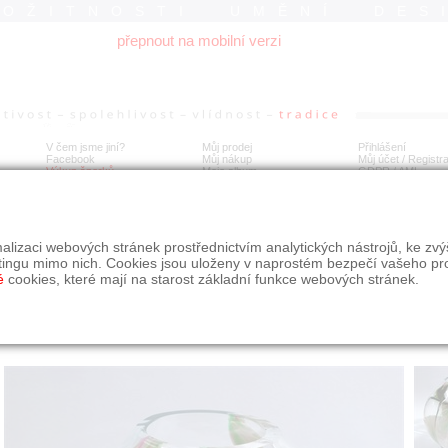
ROŽITNOSTI UMĚNÍ DES
přepnout na mobilní verzi
V čem jsme jiní?
Můj prodej
Přihlášení
Facebook
Můj nákup
Můj účet / Registr
Výkup šperků
Moje album
GDPR
/
AML
ie Glückaufová Skleněná plastika 1968
alizaci webových stránek prostřednictvím analytických nástrojů, ke zv
tingu mimo nich. Cookies jsou uloženy v naprostém bezpečí vašeho pr
é
cookies, které mají na starost základní funkce webových stránek.
Í
MÍSTO EXPEDICE
Počet návštěv: 288
poslat příteli
Praha
uložit do alba
dotaz na prodejce