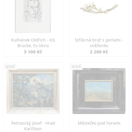
Kulhánek Oldřich - KG
Stříbrná brož s perlami -
Brücke, Ex libris
sněženky
3 100 Kč
2 200 Kč
NOVÉ
NOVÉ
Petrovický Josef - Hrad
Městečko pod horami
Karlštejn