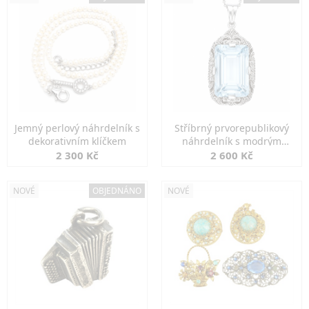
Jemný perlový náhrdelník s
Stříbrný prvorepublikový
dekorativním klíčkem
náhrdelník s modrým
spinelem
2 300 Kč
2 600 Kč
NOVÉ
OBJEDNÁNO
NOVÉ