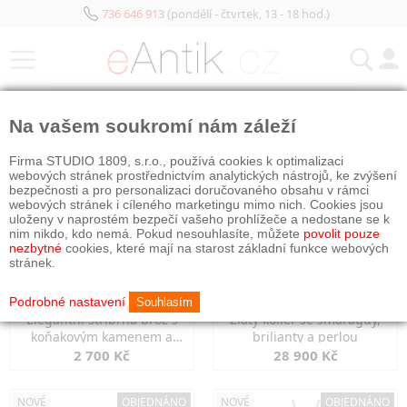
736 646 913
(pondělí - čtvrtek, 13 - 18 hod.)
KATEGORIE
Na vašem soukromí nám záleží
NOVÉ
NOVÉ
OBJEDNÁNO
Firma STUDIO 1809, s.r.o., používá cookies k optimalizaci
webových stránek prostřednictvím analytických nástrojů, ke zvýšení
bezpečnosti a pro personalizaci doručovaného obsahu v rámci
webových stránek i cíleného marketingu mimo nich. Cookies jsou
uloženy v naprostém bezpečí vašeho prohlížeče a nedostane se k
nim nikdo, kdo nemá. Pokud nesouhlasíte, můžete
povolit pouze
nezbytné
cookies, které mají na starost základní funkce webových
stránek.
Podrobné nastavení
Souhlasím
Elegantní stříbrná brož s
Zlatý kolier se smaragdy,
koňakovým kamenem a
brilianty a perlou
markazity
2 700 Kč
28 900 Kč
NOVÉ
OBJEDNÁNO
NOVÉ
OBJEDNÁNO