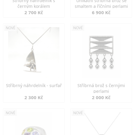
Stříbrný náhrdelník s
Unikátní stříbrná brož se
černým korálem
smaltem a říčními perlami
2 700 Kč
6 900 Kč
NOVÉ
NOVÉ
Stříbrný náhrdelník - surfař
Stříbrná brož s černými
perlami
2 300 Kč
2 000 Kč
NOVÉ
NOVÉ