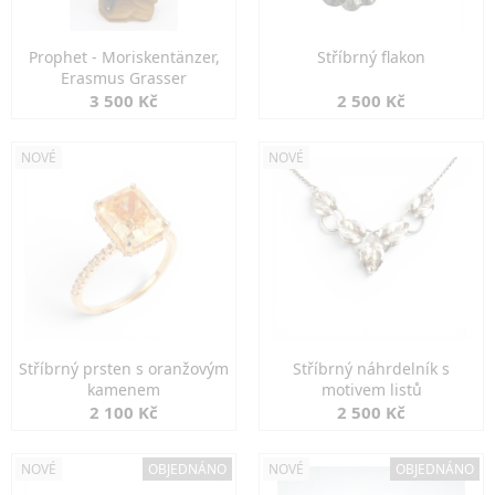
Prophet - Moriskentänzer,
Stříbrný flakon
Erasmus Grasser
3 500 Kč
2 500 Kč
NOVÉ
NOVÉ
Stříbrný prsten s oranžovým
Stříbrný náhrdelník s
kamenem
motivem listů
2 100 Kč
2 500 Kč
NOVÉ
OBJEDNÁNO
NOVÉ
OBJEDNÁNO