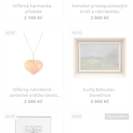
Stříbrná harmonika -
Konvolut prvorepublikových
přívěsek
broží a náhrdelníku
2 100 Kč
2 000 Kč
NOVÉ
NOVÉ
Stříbrný náhrdelník -
Suchý Bohuslav -
jantarové srdíčko Georg
Slunečnice
Kramer
2 000 Kč
3 000 Kč
NOVÉ
NOVÉ
OBJEDNÁNO