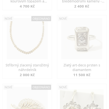
kouřovým topazem a
bleděmodrými kameny -
markazity
jemná elegance
4 700 Kč
2 400 Kč
NOVÉ
OBJEDNÁNO
NOVÉ
Stříbrný zlacený starožitný
Zlatý art-deco prsten s
náhrdelník
diamantem
2 000 Kč
11 500 Kč
NOVÉ
OBJEDNÁNO
NOVÉ