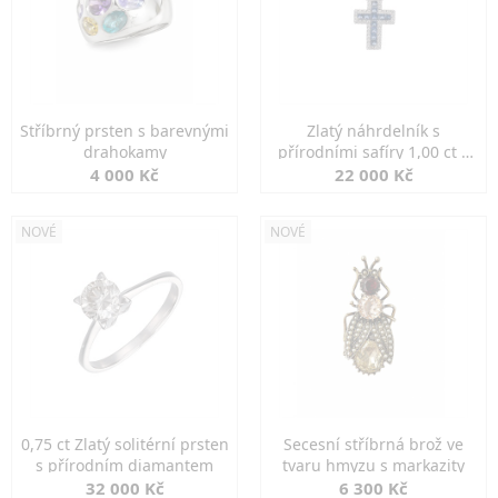
Stříbrný prsten s barevnými
Zlatý náhrdelník s
drahokamy
přírodními safíry 1,00 ct a
diamanty
4 000 Kč
22 000 Kč
NOVÉ
NOVÉ
0,75 ct Zlatý solitérní prsten
Secesní stříbrná brož ve
s přírodním diamantem
tvaru hmyzu s markazity
32 000 Kč
6 300 Kč