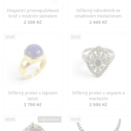
Elegantní prvorepubliková
Stříbrný náhrdelník se
brož s modrým spinelem
smaltovým medailonem
2 200 Kč
2 400 Kč
NOVÉ
NOVÉ
Stříbrný prsten s lapisem
Stříbrný prsten s onyxem a
lazuli
markazity
2 700 Kč
2 500 Kč
NOVÉ
OBJEDNÁNO
NOVÉ