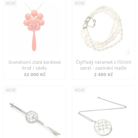
NOVÉ
NOVÉ
Grandiozní zlatá korálová
Čtyřřadý náramek z říčních
brož / závěs
perel - zapínání mašle
32 000 Kč
2 400 Kč
NOVÉ
NOVÉ