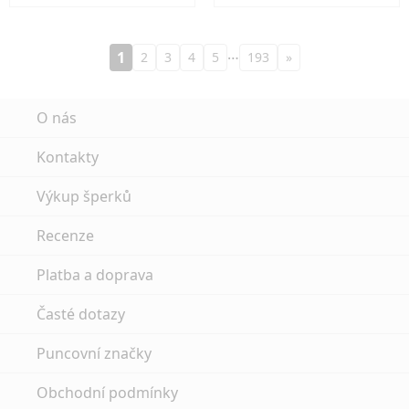
…
1
2
3
4
5
193
»
O nás
Kontakty
Výkup šperků
Recenze
Platba a doprava
Časté dotazy
Puncovní značky
Obchodní podmínky