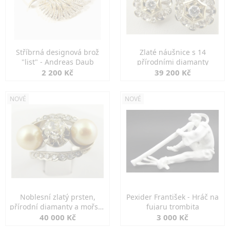
Stříbrná designová brož
Zlaté náušnice s 14
"list" - Andreas Daub
přírodními diamanty
2 200 Kč
39 200 Kč
NOVÉ
NOVÉ
Noblesní zlatý prsten,
Pexider František - Hráč na
přírodní diamanty a mořské
fujaru trombita
perly
40 000 Kč
3 000 Kč