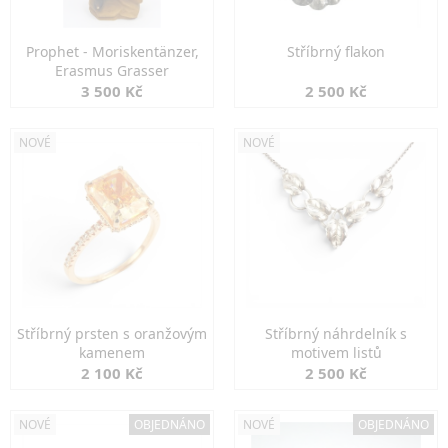
Prophet - Moriskentänzer,
Stříbrný flakon
Erasmus Grasser
3 500 Kč
2 500 Kč
NOVÉ
NOVÉ
Stříbrný prsten s oranžovým
Stříbrný náhrdelník s
kamenem
motivem listů
2 100 Kč
2 500 Kč
NOVÉ
OBJEDNÁNO
NOVÉ
OBJEDNÁNO