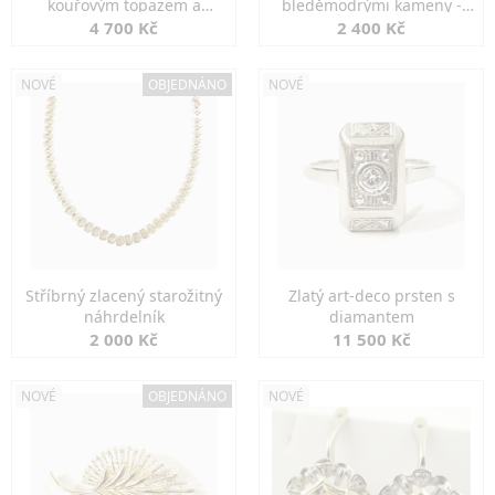
kouřovým topazem a
bleděmodrými kameny -
markazity
jemná elegance
4 700 Kč
2 400 Kč
NOVÉ
OBJEDNÁNO
NOVÉ
Stříbrný zlacený starožitný
Zlatý art-deco prsten s
náhrdelník
diamantem
2 000 Kč
11 500 Kč
NOVÉ
OBJEDNÁNO
NOVÉ