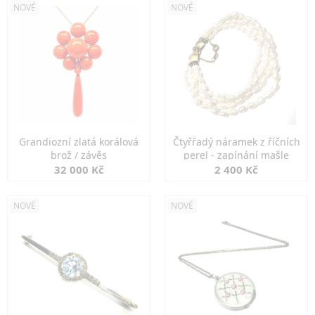
NOVÉ
NOVÉ
Grandiozní zlatá korálová
Čtyřřadý náramek z říčních
brož / závěs
perel - zapínání mašle
32 000 Kč
2 400 Kč
NOVÉ
NOVÉ