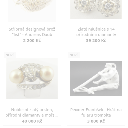
Stříbrná designová brož
Zlaté náušnice s 14
"list" - Andreas Daub
přírodními diamanty
2 200 Kč
39 200 Kč
NOVÉ
NOVÉ
Noblesní zlatý prsten,
Pexider František - Hráč na
přírodní diamanty a mořské
fujaru trombita
perly
40 000 Kč
3 000 Kč