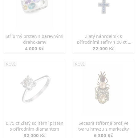
Stříbrný prsten s barevnými
Zlatý náhrdelník s
drahokamy
přírodními safíry 1,00 ct a
diamanty
4 000 Kč
22 000 Kč
NOVÉ
NOVÉ
0,75 ct Zlatý solitérní prsten
Secesní stříbrná brož ve
s přírodním diamantem
tvaru hmyzu s markazity
32 000 Kč
6 300 Kč