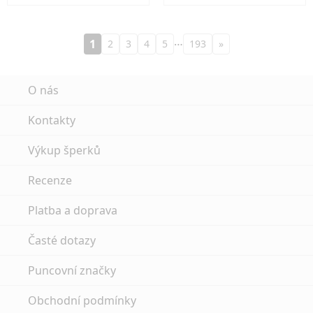
…
1
2
3
4
5
193
»
O nás
Kontakty
Výkup šperků
Recenze
Platba a doprava
Časté dotazy
Puncovní značky
Obchodní podmínky