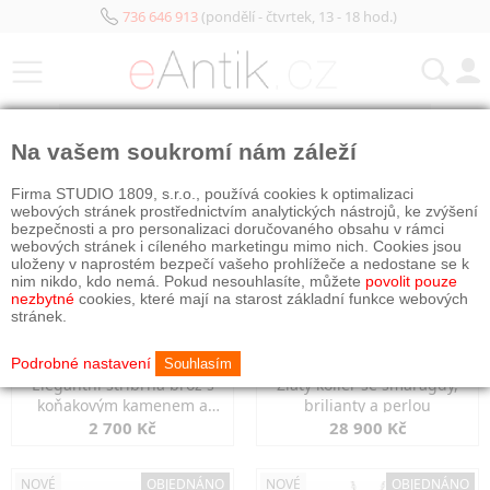
736 646 913
(pondělí - čtvrtek, 13 - 18 hod.)
KATEGORIE
Na vašem soukromí nám záleží
NOVÉ
OBJEDNÁNO
NOVÉ
OBJEDNÁNO
Firma STUDIO 1809, s.r.o., používá cookies k optimalizaci
webových stránek prostřednictvím analytických nástrojů, ke zvýšení
bezpečnosti a pro personalizaci doručovaného obsahu v rámci
webových stránek i cíleného marketingu mimo nich. Cookies jsou
uloženy v naprostém bezpečí vašeho prohlížeče a nedostane se k
nim nikdo, kdo nemá. Pokud nesouhlasíte, můžete
povolit pouze
nezbytné
cookies, které mají na starost základní funkce webových
stránek.
Podrobné nastavení
Souhlasím
Elegantní stříbrná brož s
Zlatý kolier se smaragdy,
koňakovým kamenem a
brilianty a perlou
markazity
2 700 Kč
28 900 Kč
NOVÉ
OBJEDNÁNO
NOVÉ
OBJEDNÁNO