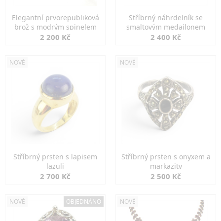
Elegantní prvorepubliková
Stříbrný náhrdelník se
brož s modrým spinelem
smaltovým medailonem
2 200 Kč
2 400 Kč
NOVÉ
NOVÉ
Stříbrný prsten s lapisem
Stříbrný prsten s onyxem a
lazuli
markazity
2 700 Kč
2 500 Kč
NOVÉ
OBJEDNÁNO
NOVÉ