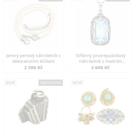
Jemný perlový náhrdelník s
Stříbrný prvorepublikový
dekorativním klíčkem
náhrdelník s modrým
spinelem
2 300 Kč
2 600 Kč
NOVÉ
OBJEDNÁNO
NOVÉ