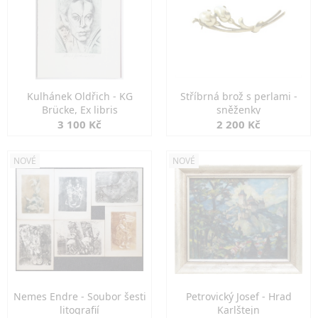
Kulhánek Oldřich - KG
Stříbrná brož s perlami -
Brücke, Ex libris
sněženky
3 100 Kč
2 200 Kč
NOVÉ
NOVÉ
Nemes Endre - Soubor šesti
Petrovický Josef - Hrad
litografií
Karlštejn