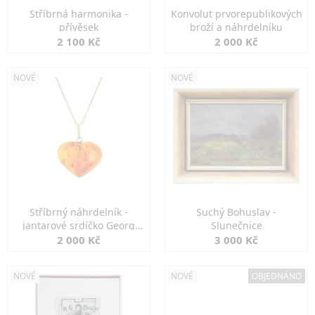
Stříbrná harmonika -
Konvolut prvorepublikových
přívěsek
broží a náhrdelníku
2 100 Kč
2 000 Kč
NOVÉ
NOVÉ
Stříbrný náhrdelník -
Suchý Bohuslav -
jantarové srdíčko Georg
Slunečnice
Kramer
2 000 Kč
3 000 Kč
NOVÉ
NOVÉ
OBJEDNÁNO