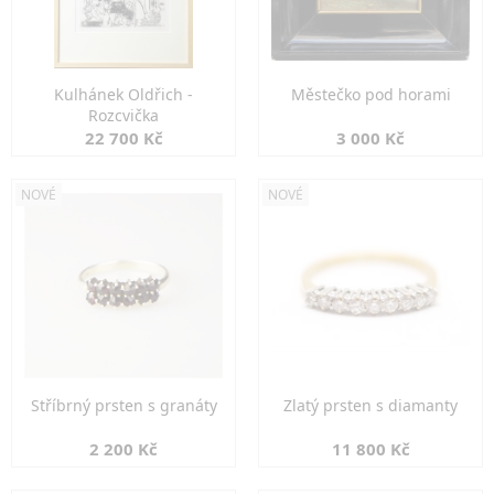
Kulhánek Oldřich -
Městečko pod horami
Rozcvička
22 700 Kč
3 000 Kč
NOVÉ
NOVÉ
Stříbrný prsten s granáty
Zlatý prsten s diamanty
2 200 Kč
11 800 Kč