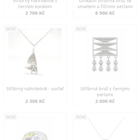
Stříbrný náhrdelník s
Unikátní stříbrná brož se
černým korálem
smaltem a říčními perlami
2 700 Kč
6 900 Kč
NOVÉ
NOVÉ
Stříbrný náhrdelník - surfař
Stříbrná brož s černými
perlami
2 300 Kč
2 000 Kč
NOVÉ
NOVÉ