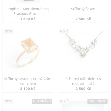
Prophet - Moriskentänzer,
Stříbrný flakon
Erasmus Grasser
3 500 Kč
2 500 Kč
NOVÉ
NOVÉ
Stříbrný prsten s oranžovým
Stříbrný náhrdelník s
kamenem
motivem listů
2 100 Kč
2 500 Kč
NOVÉ
OBJEDNÁNO
NOVÉ
OBJEDNÁNO