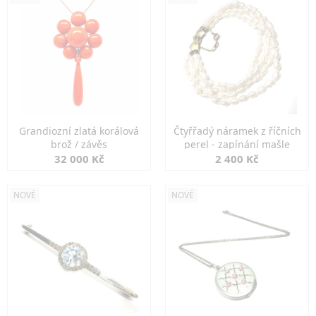
Grandiozní zlatá korálová
Čtyřřadý náramek z říčních
brož / závěs
perel - zapínání mašle
32 000 Kč
2 400 Kč
NOVÉ
NOVÉ