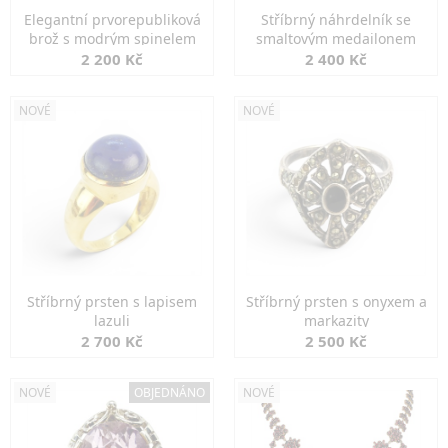
Elegantní prvorepubliková
Stříbrný náhrdelník se
brož s modrým spinelem
smaltovým medailonem
2 200 Kč
2 400 Kč
NOVÉ
NOVÉ
Stříbrný prsten s lapisem
Stříbrný prsten s onyxem a
lazuli
markazity
2 700 Kč
2 500 Kč
NOVÉ
OBJEDNÁNO
NOVÉ