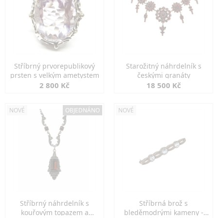
Stříbrný prvorepublikový
Starožitný náhrdelník s
prsten s velkým ametystem
českými granáty
2 800 Kč
18 500 Kč
NOVÉ
OBJEDNÁNO
NOVÉ
Stříbrný náhrdelník s
Stříbrná brož s
kouřovým topazem a
bleděmodrými kameny -