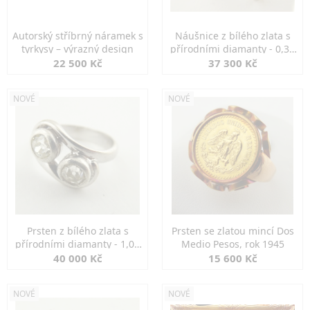
Autorský stříbrný náramek s
Náušnice z bílého zlata s
tyrkysy – výrazný design
přírodními diamanty - 0,30
ct
22 500 Kč
37 300 Kč
NOVÉ
NOVÉ
Prsten z bílého zlata s
Prsten se zlatou mincí Dos
přírodními diamanty - 1,00
Medio Pesos, rok 1945
ct
40 000 Kč
15 600 Kč
NOVÉ
NOVÉ