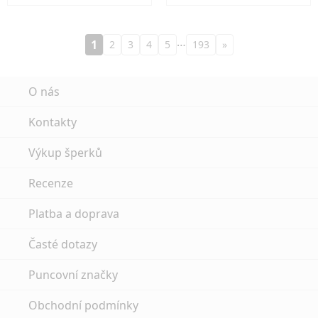
…
1
2
3
4
5
193
»
O nás
Kontakty
Výkup šperků
Recenze
Platba a doprava
Časté dotazy
Puncovní značky
Obchodní podmínky