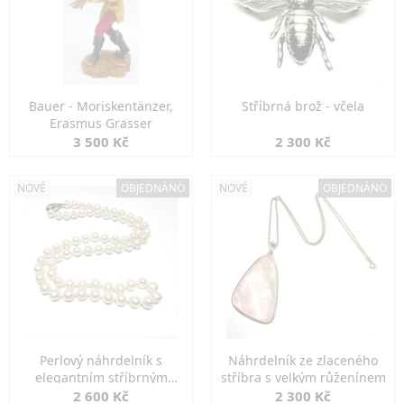
Bauer - Moriskentänzer,
Stříbrná brož - včela
Erasmus Grasser
3 500 Kč
2 300 Kč
NOVÉ
OBJEDNÁNO
NOVÉ
OBJEDNÁNO
Perlový náhrdelník s
Náhrdelník ze zlaceného
elegantním stříbrným
stříbra s velkým růženínem
zapínáním
2 600 Kč
2 300 Kč