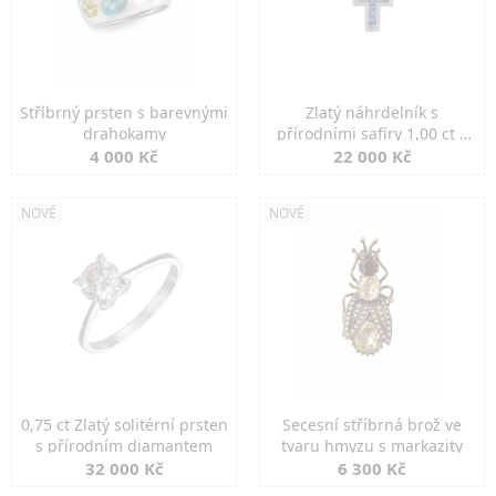
Stříbrný prsten s barevnými
Zlatý náhrdelník s
drahokamy
přírodními safíry 1,00 ct a
diamanty
4 000 Kč
22 000 Kč
NOVÉ
NOVÉ
0,75 ct Zlatý solitérní prsten
Secesní stříbrná brož ve
s přírodním diamantem
tvaru hmyzu s markazity
32 000 Kč
6 300 Kč