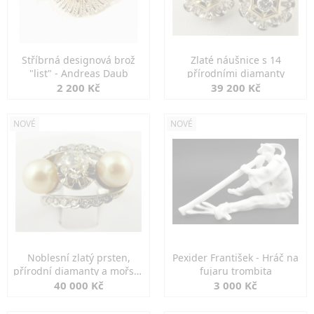
Stříbrná designová brož
Zlaté náušnice s 14
"list" - Andreas Daub
přírodními diamanty
2 200 Kč
39 200 Kč
NOVÉ
NOVÉ
Noblesní zlatý prsten,
Pexider František - Hráč na
přírodní diamanty a mořské
fujaru trombita
perly
40 000 Kč
3 000 Kč