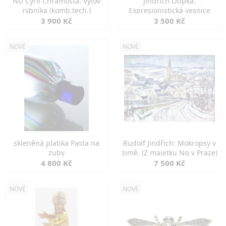
NU Cyril Chramosta: Výlov
Jindřich Otipka:
rybníka (komb.tech.)
Expresionistická vesnice
3 900 Kč
3 500 Kč
NOVÉ
NOVÉ
skleněná platika Pasta na
Rudolf Jindřich: Mokropsy v
zuby
zimě. (Z majetku Ng v Praze)
4 800 Kč
7 500 Kč
NOVÉ
NOVÉ