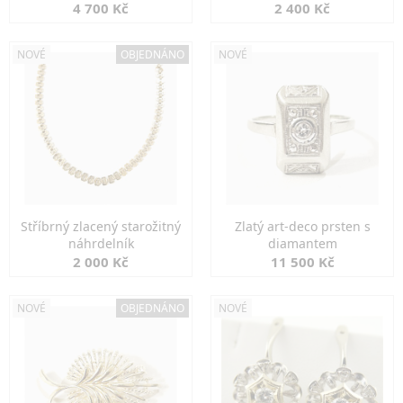
markazity
jemná elegance
4 700 Kč
2 400 Kč
NOVÉ
OBJEDNÁNO
NOVÉ
Stříbrný zlacený starožitný
Zlatý art-deco prsten s
náhrdelník
diamantem
2 000 Kč
11 500 Kč
NOVÉ
OBJEDNÁNO
NOVÉ