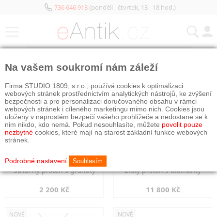
736 646 913
(pondělí - čtvrtek, 13 - 18 hod.)
KATEGORIE
Na vašem soukromí nám záleží
NOVÉ
NOVÉ
Firma STUDIO 1809, s.r.o., používá cookies k optimalizaci
webových stránek prostřednictvím analytických nástrojů, ke zvýšení
bezpečnosti a pro personalizaci doručovaného obsahu v rámci
webových stránek i cíleného marketingu mimo nich. Cookies jsou
uloženy v naprostém bezpečí vašeho prohlížeče a nedostane se k
nim nikdo, kdo nemá. Pokud nesouhlasíte, můžete
povolit pouze
nezbytné
cookies, které mají na starost základní funkce webových
stránek.
Podrobné nastavení
Souhlasím
Stříbrný prsten s granáty
Zlatý prsten s diamanty
2 200 Kč
11 800 Kč
NOVÉ
NOVÉ