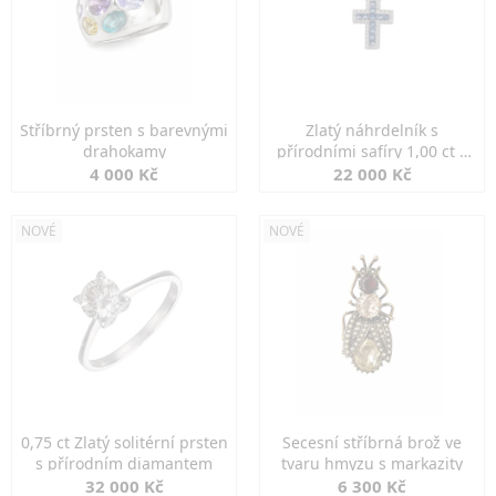
Stříbrný prsten s barevnými
Zlatý náhrdelník s
drahokamy
přírodními safíry 1,00 ct a
diamanty
4 000 Kč
22 000 Kč
NOVÉ
NOVÉ
0,75 ct Zlatý solitérní prsten
Secesní stříbrná brož ve
s přírodním diamantem
tvaru hmyzu s markazity
32 000 Kč
6 300 Kč