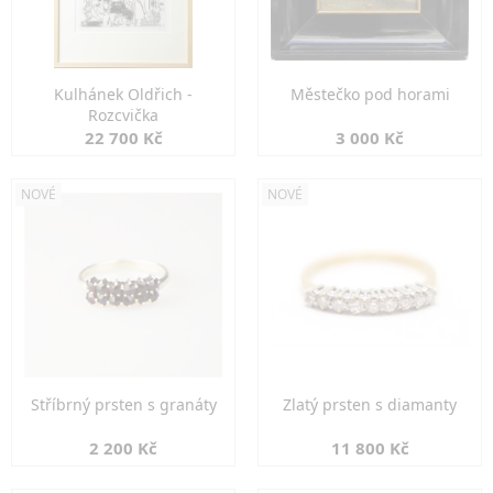
Kulhánek Oldřich -
Městečko pod horami
Rozcvička
22 700 Kč
3 000 Kč
NOVÉ
NOVÉ
Stříbrný prsten s granáty
Zlatý prsten s diamanty
2 200 Kč
11 800 Kč