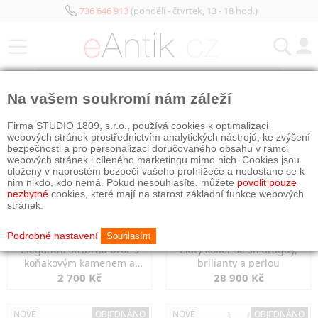
736 646 913
(pondělí - čtvrtek, 13 - 18 hod.)
KATEGORIE
Na vašem soukromí nám záleží
NOVÉ
OBJEDNÁNO
NOVÉ
OBJEDNÁNO
Firma STUDIO 1809, s.r.o., používá cookies k optimalizaci
webových stránek prostřednictvím analytických nástrojů, ke zvýšení
bezpečnosti a pro personalizaci doručovaného obsahu v rámci
webových stránek i cíleného marketingu mimo nich. Cookies jsou
uloženy v naprostém bezpečí vašeho prohlížeče a nedostane se k
nim nikdo, kdo nemá. Pokud nesouhlasíte, můžete
povolit pouze
nezbytné
cookies, které mají na starost základní funkce webových
stránek.
Podrobné nastavení
Souhlasím
Elegantní stříbrná brož s
Zlatý kolier se smaragdy,
koňakovým kamenem a
brilianty a perlou
markazity
2 700 Kč
28 900 Kč
NOVÉ
OBJEDNÁNO
NOVÉ
OBJEDNÁNO