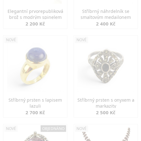
Elegantní prvorepubliková
Stříbrný náhrdelník se
brož s modrým spinelem
smaltovým medailonem
2 200 Kč
2 400 Kč
NOVÉ
NOVÉ
Stříbrný prsten s lapisem
Stříbrný prsten s onyxem a
lazuli
markazity
2 700 Kč
2 500 Kč
NOVÉ
OBJEDNÁNO
NOVÉ