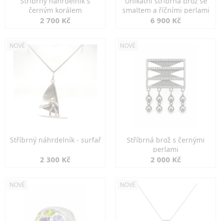
Stříbrný náhrdelník s
Unikátní stříbrná brož se
černým korálem
smaltem a říčními perlami
2 700 Kč
6 900 Kč
NOVÉ
NOVÉ
Stříbrný náhrdelník - surfař
Stříbrná brož s černými
perlami
2 300 Kč
2 000 Kč
NOVÉ
NOVÉ