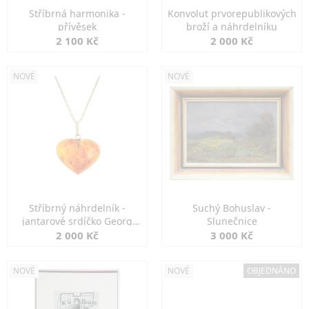
Stříbrná harmonika -
Konvolut prvorepublikových
přívěsek
broží a náhrdelníku
2 100 Kč
2 000 Kč
NOVÉ
NOVÉ
Stříbrný náhrdelník -
Suchý Bohuslav -
jantarové srdíčko Georg
Slunečnice
Kramer
2 000 Kč
3 000 Kč
NOVÉ
NOVÉ
OBJEDNÁNO