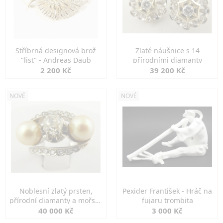
Stříbrná designová brož
Zlaté náušnice s 14
"list" - Andreas Daub
přírodními diamanty
2 200 Kč
39 200 Kč
NOVÉ
NOVÉ
Noblesní zlatý prsten,
Pexider František - Hráč na
přírodní diamanty a mořské
fujaru trombita
perly
40 000 Kč
3 000 Kč