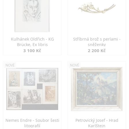
Kulhánek Oldřich - KG
Stříbrná brož s perlami -
Brücke, Ex libris
sněženky
3 100 Kč
2 200 Kč
NOVÉ
NOVÉ
Nemes Endre - Soubor šesti
Petrovický Josef - Hrad
litografií
Karlštejn