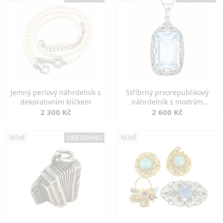
Jemný perlový náhrdelník s
Stříbrný prvorepublikový
dekorativním klíčkem
náhrdelník s modrým
spinelem
2 300 Kč
2 600 Kč
NOVÉ
OBJEDNÁNO
NOVÉ