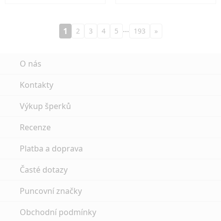
…
1
2
3
4
5
193
»
O nás
Kontakty
Výkup šperků
Recenze
Platba a doprava
Časté dotazy
Puncovní značky
Obchodní podmínky