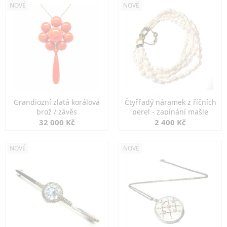
NOVÉ
NOVÉ
Grandiozní zlatá korálová
Čtyřřadý náramek z říčních
brož / závěs
perel - zapínání mašle
32 000 Kč
2 400 Kč
NOVÉ
NOVÉ