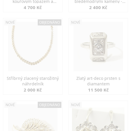
kouřovým topazem a
bleděmodrými kameny -
markazity
jemná elegance
4 700 Kč
2 400 Kč
NOVÉ
OBJEDNÁNO
NOVÉ
Stříbrný zlacený starožitný
Zlatý art-deco prsten s
náhrdelník
diamantem
2 000 Kč
11 500 Kč
NOVÉ
OBJEDNÁNO
NOVÉ