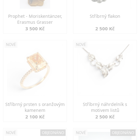
Prophet - Moriskentänzer,
Stříbrný flakon
Erasmus Grasser
3 500 Kč
2 500 Kč
NOVÉ
NOVÉ
Stříbrný prsten s oranžovým
Stříbrný náhrdelník s
kamenem
motivem listů
2 100 Kč
2 500 Kč
NOVÉ
OBJEDNÁNO
NOVÉ
OBJEDNÁNO