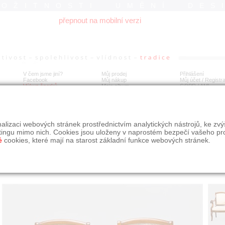
ROŽITNOSTI UMĚNÍ DES
přepnout na mobilní verzi
V čem jsme jiní?
Můj prodej
Přihlášení
Facebook
Můj nákup
Můj účet / Registr
Výkup šperků
Moje album
GDPR
/
AML
sla, klasicismus, Francie, 19.st.
alizaci webových stránek prostřednictvím analytických nástrojů, ke zv
tingu mimo nich. Cookies jsou uloženy v naprostém bezpečí vašeho pr
é
cookies, které mají na starost základní funkce webových stránek.
Í
MÍSTO EXPEDICE
Počet návštěv: 170
poslat příteli
Praha
uložit do alba
dotaz na prodejce