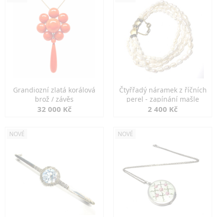
Grandiozní zlatá korálová
Čtyřřadý náramek z říčních
brož / závěs
perel - zapínání mašle
32 000 Kč
2 400 Kč
NOVÉ
NOVÉ