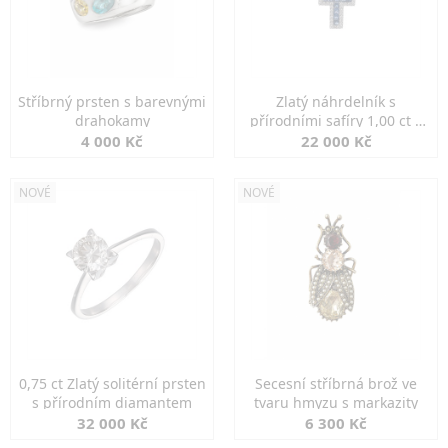
Stříbrný prsten s barevnými
Zlatý náhrdelník s
drahokamy
přírodními safíry 1,00 ct a
diamanty
4 000 Kč
22 000 Kč
NOVÉ
NOVÉ
0,75 ct Zlatý solitérní prsten
Secesní stříbrná brož ve
s přírodním diamantem
tvaru hmyzu s markazity
32 000 Kč
6 300 Kč