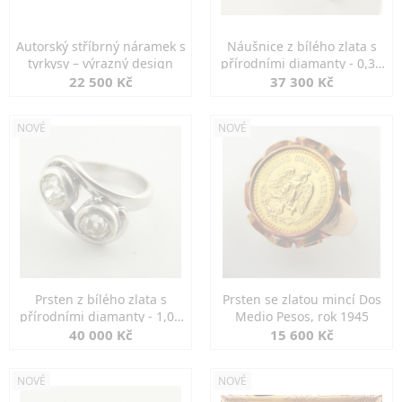
Autorský stříbrný náramek s
Náušnice z bílého zlata s
tyrkysy – výrazný design
přírodními diamanty - 0,30
ct
22 500 Kč
37 300 Kč
NOVÉ
NOVÉ
Prsten z bílého zlata s
Prsten se zlatou mincí Dos
přírodními diamanty - 1,00
Medio Pesos, rok 1945
ct
40 000 Kč
15 600 Kč
NOVÉ
NOVÉ