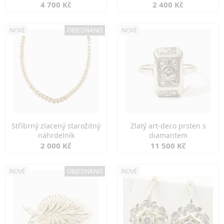
markazity
jemná elegance
4 700 Kč
2 400 Kč
NOVÉ
OBJEDNÁNO
NOVÉ
Stříbrný zlacený starožitný
Zlatý art-deco prsten s
náhrdelník
diamantem
2 000 Kč
11 500 Kč
NOVÉ
OBJEDNÁNO
NOVÉ