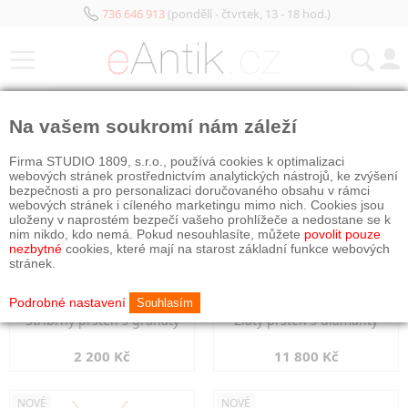
736 646 913
(pondělí - čtvrtek, 13 - 18 hod.)
KATEGORIE
Na vašem soukromí nám záleží
NOVÉ
NOVÉ
Firma STUDIO 1809, s.r.o., používá cookies k optimalizaci
webových stránek prostřednictvím analytických nástrojů, ke zvýšení
bezpečnosti a pro personalizaci doručovaného obsahu v rámci
webových stránek i cíleného marketingu mimo nich. Cookies jsou
uloženy v naprostém bezpečí vašeho prohlížeče a nedostane se k
nim nikdo, kdo nemá. Pokud nesouhlasíte, můžete
povolit pouze
nezbytné
cookies, které mají na starost základní funkce webových
stránek.
Podrobné nastavení
Souhlasím
Stříbrný prsten s granáty
Zlatý prsten s diamanty
2 200 Kč
11 800 Kč
NOVÉ
NOVÉ