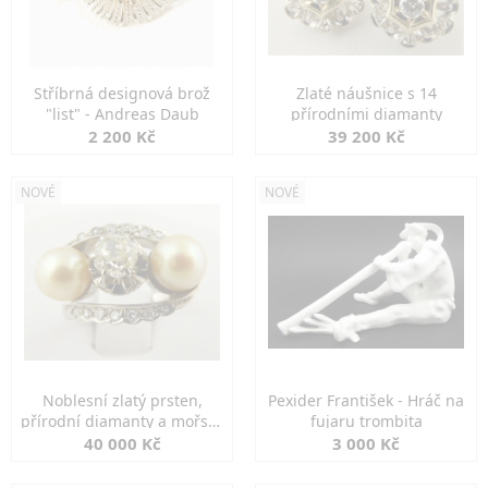
Stříbrná designová brož
Zlaté náušnice s 14
"list" - Andreas Daub
přírodními diamanty
2 200 Kč
39 200 Kč
NOVÉ
NOVÉ
Noblesní zlatý prsten,
Pexider František - Hráč na
přírodní diamanty a mořské
fujaru trombita
perly
40 000 Kč
3 000 Kč