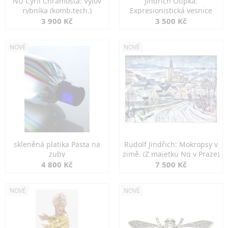
NU Cyril Chramosta: Výlov
Jindřich Otipka:
rybníka (komb.tech.)
Expresionistická vesnice
3 900 Kč
3 500 Kč
NOVÉ
NOVÉ
skleněná platika Pasta na
Rudolf Jindřich: Mokropsy v
zuby
zimě. (Z majetku Ng v Praze)
4 800 Kč
7 500 Kč
NOVÉ
NOVÉ