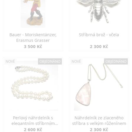
Bauer - Moriskentänzer,
Stříbrná brož - včela
Erasmus Grasser
3 500 Kč
2 300 Kč
NOVÉ
OBJEDNÁNO
NOVÉ
OBJEDNÁNO
Perlový náhrdelník s
Náhrdelník ze zlaceného
elegantním stříbrným
stříbra s velkým růženínem
zapínáním
2 600 Kč
2 300 Kč