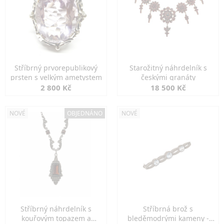
Stříbrný prvorepublikový
Starožitný náhrdelník s
prsten s velkým ametystem
českými granáty
2 800 Kč
18 500 Kč
NOVÉ
OBJEDNÁNO
NOVÉ
Stříbrný náhrdelník s
Stříbrná brož s
kouřovým topazem a
bleděmodrými kameny -