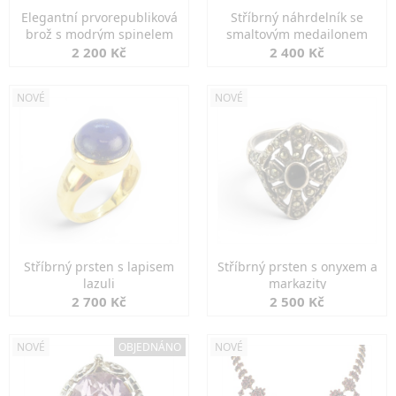
Elegantní prvorepubliková
Stříbrný náhrdelník se
brož s modrým spinelem
smaltovým medailonem
2 200 Kč
2 400 Kč
NOVÉ
NOVÉ
Stříbrný prsten s lapisem
Stříbrný prsten s onyxem a
lazuli
markazity
2 700 Kč
2 500 Kč
NOVÉ
OBJEDNÁNO
NOVÉ