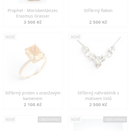
Prophet - Moriskentänzer,
Stříbrný flakon
Erasmus Grasser
3 500 Kč
2 500 Kč
NOVÉ
NOVÉ
Stříbrný prsten s oranžovým
Stříbrný náhrdelník s
kamenem
motivem listů
2 100 Kč
2 500 Kč
NOVÉ
OBJEDNÁNO
NOVÉ
OBJEDNÁNO