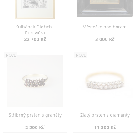
Kulhánek Oldřich -
Městečko pod horami
Rozcvička
22 700 Kč
3 000 Kč
NOVÉ
NOVÉ
Stříbrný prsten s granáty
Zlatý prsten s diamanty
2 200 Kč
11 800 Kč