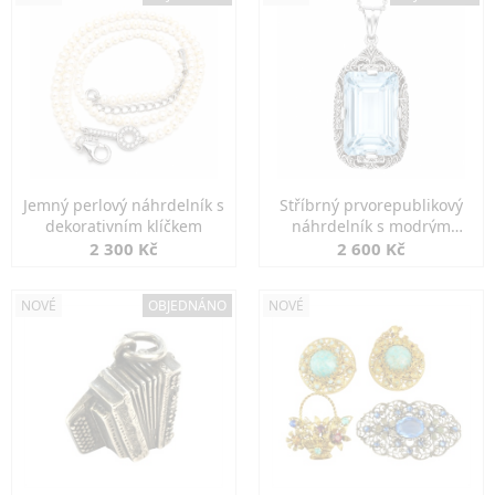
Jemný perlový náhrdelník s
Stříbrný prvorepublikový
dekorativním klíčkem
náhrdelník s modrým
spinelem
2 300 Kč
2 600 Kč
NOVÉ
OBJEDNÁNO
NOVÉ