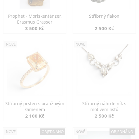
Prophet - Moriskentänzer,
Stříbrný flakon
Erasmus Grasser
3 500 Kč
2 500 Kč
NOVÉ
NOVÉ
Stříbrný prsten s oranžovým
Stříbrný náhrdelník s
kamenem
motivem listů
2 100 Kč
2 500 Kč
NOVÉ
OBJEDNÁNO
NOVÉ
OBJEDNÁNO