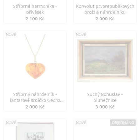
Stříbrná harmonika -
Konvolut prvorepublikových
přívěsek
broží a náhrdelníku
2 100 Kč
2 000 Kč
NOVÉ
NOVÉ
Stříbrný náhrdelník -
Suchý Bohuslav -
jantarové srdíčko Georg
Slunečnice
Kramer
2 000 Kč
3 000 Kč
NOVÉ
NOVÉ
OBJEDNÁNO