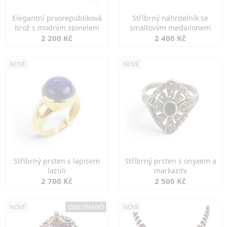
Elegantní prvorepubliková
Stříbrný náhrdelník se
brož s modrým spinelem
smaltovým medailonem
2 200 Kč
2 400 Kč
NOVÉ
NOVÉ
Stříbrný prsten s lapisem
Stříbrný prsten s onyxem a
lazuli
markazity
2 700 Kč
2 500 Kč
NOVÉ
OBJEDNÁNO
NOVÉ