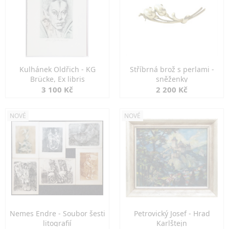
Kulhánek Oldřich - KG
Stříbrná brož s perlami -
Brücke, Ex libris
sněženky
3 100 Kč
2 200 Kč
NOVÉ
NOVÉ
Nemes Endre - Soubor šesti
Petrovický Josef - Hrad
litografií
Karlštejn