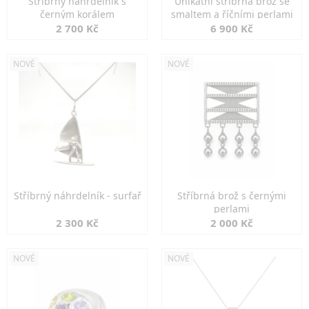
Stříbrný náhrdelník s
Unikátní stříbrná brož se
černým korálem
smaltem a říčními perlami
2 700 Kč
6 900 Kč
NOVÉ
NOVÉ
Stříbrný náhrdelník - surfař
Stříbrná brož s černými
perlami
2 300 Kč
2 000 Kč
NOVÉ
NOVÉ