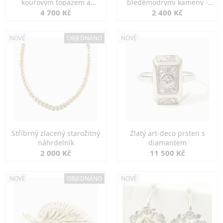
kouřovým topazem a
bleděmodrými kameny -
markazity
jemná elegance
4 700 Kč
2 400 Kč
NOVÉ
OBJEDNÁNO
NOVÉ
Stříbrný zlacený starožitný
Zlatý art-deco prsten s
náhrdelník
diamantem
2 000 Kč
11 500 Kč
NOVÉ
OBJEDNÁNO
NOVÉ