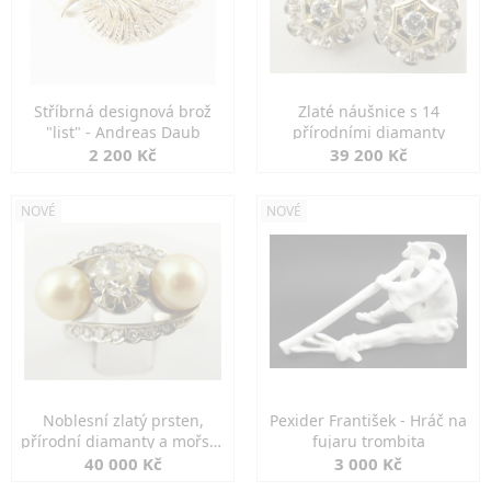
Stříbrná designová brož
Zlaté náušnice s 14
"list" - Andreas Daub
přírodními diamanty
2 200 Kč
39 200 Kč
NOVÉ
NOVÉ
Noblesní zlatý prsten,
Pexider František - Hráč na
přírodní diamanty a mořské
fujaru trombita
perly
40 000 Kč
3 000 Kč