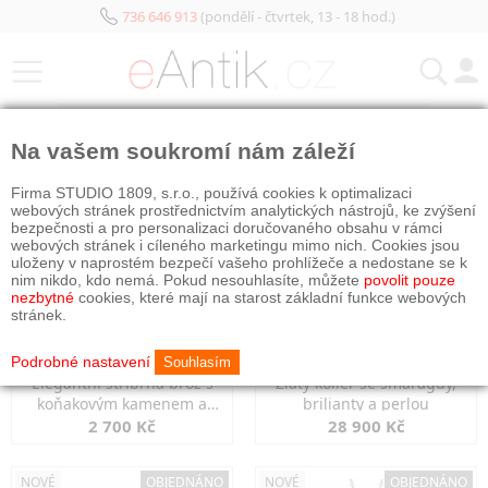
736 646 913
(pondělí - čtvrtek, 13 - 18 hod.)
KATEGORIE
Na vašem soukromí nám záleží
NOVÉ
OBJEDNÁNO
NOVÉ
OBJEDNÁNO
Firma STUDIO 1809, s.r.o., používá cookies k optimalizaci
webových stránek prostřednictvím analytických nástrojů, ke zvýšení
bezpečnosti a pro personalizaci doručovaného obsahu v rámci
webových stránek i cíleného marketingu mimo nich. Cookies jsou
uloženy v naprostém bezpečí vašeho prohlížeče a nedostane se k
nim nikdo, kdo nemá. Pokud nesouhlasíte, můžete
povolit pouze
nezbytné
cookies, které mají na starost základní funkce webových
stránek.
Podrobné nastavení
Souhlasím
Elegantní stříbrná brož s
Zlatý kolier se smaragdy,
koňakovým kamenem a
brilianty a perlou
markazity
2 700 Kč
28 900 Kč
NOVÉ
OBJEDNÁNO
NOVÉ
OBJEDNÁNO