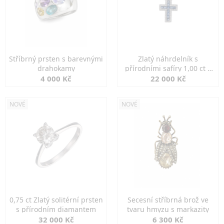
Stříbrný prsten s barevnými
Zlatý náhrdelník s
drahokamy
přírodními safíry 1,00 ct a
diamanty
4 000 Kč
22 000 Kč
NOVÉ
NOVÉ
0,75 ct Zlatý solitérní prsten
Secesní stříbrná brož ve
s přírodním diamantem
tvaru hmyzu s markazity
32 000 Kč
6 300 Kč