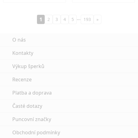
…
1
2
3
4
5
193
»
O nás
Kontakty
Výkup šperků
Recenze
Platba a doprava
Časté dotazy
Puncovní značky
Obchodní podmínky