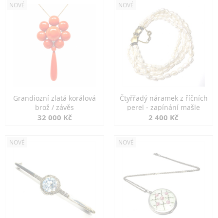
NOVÉ
NOVÉ
Grandiozní zlatá korálová
Čtyřřadý náramek z říčních
brož / závěs
perel - zapínání mašle
32 000 Kč
2 400 Kč
NOVÉ
NOVÉ