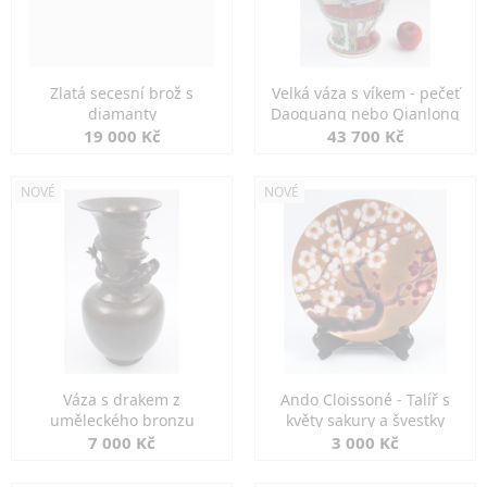
Zlatá secesní brož s
Velká váza s víkem - pečeť
diamanty
Daoguang nebo Qianlong
19 000 Kč
43 700 Kč
NOVÉ
NOVÉ
Váza s drakem z
Ando Cloissoné - Talíř s
uměleckého bronzu
květy sakury a švestky
7 000 Kč
3 000 Kč