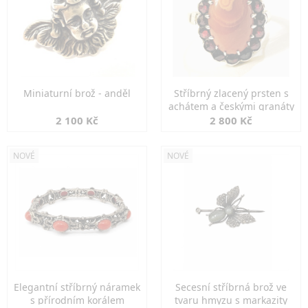
Miniaturní brož - anděl
Stříbrný zlacený prsten s
achátem a českými granáty
2 100 Kč
2 800 Kč
NOVÉ
NOVÉ
Elegantní stříbrný náramek
Secesní stříbrná brož ve
s přírodním korálem
tvaru hmyzu s markazity