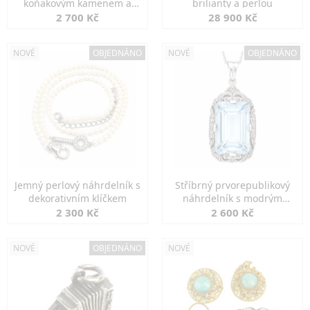
koňakovým kamenem a
brilianty a perlou
markazity
2 700 Kč
28 900 Kč
NOVÉ
OBJEDNÁNO
NOVÉ
OBJEDNÁNO
Jemný perlový náhrdelník s
Stříbrný prvorepublikový
dekorativním klíčkem
náhrdelník s modrým
spinelem
2 300 Kč
2 600 Kč
NOVÉ
OBJEDNÁNO
NOVÉ