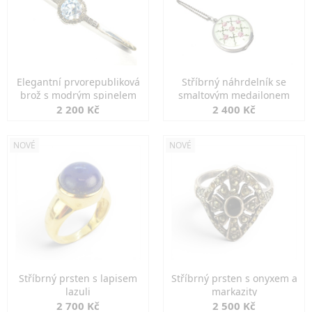
Elegantní prvorepubliková
Stříbrný náhrdelník se
brož s modrým spinelem
smaltovým medailonem
2 200 Kč
2 400 Kč
NOVÉ
NOVÉ
Stříbrný prsten s lapisem
Stříbrný prsten s onyxem a
lazuli
markazity
2 700 Kč
2 500 Kč