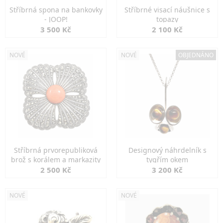
Stříbrná spona na bankovky
Stříbrné visací náušnice s
- JOOP!
topazy
3 500 Kč
2 100 Kč
NOVÉ
NOVÉ
OBJEDNÁNO
Stříbrná prvorepubliková
Designový náhrdelník s
brož s korálem a markazity
tygřím okem
2 500 Kč
3 200 Kč
NOVÉ
NOVÉ