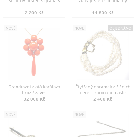
Stříbrný prsten s granáty
Zlatý prsten s diamanty
2 200 Kč
11 800 Kč
NOVÉ
NOVÉ
OBJEDNÁNO
Grandiozní zlatá korálová
Čtyřřadý náramek z říčních
brož / závěs
perel - zapínání mašle
32 000 Kč
2 400 Kč
NOVÉ
NOVÉ