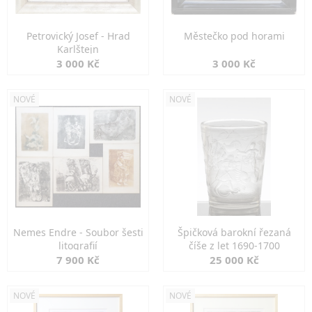
Petrovický Josef - Hrad
Městečko pod horami
Karlštejn
3 000 Kč
3 000 Kč
NOVÉ
NOVÉ
Nemes Endre - Soubor šesti
Špičková barokní řezaná
litografií
číše z let 1690-1700
7 900 Kč
25 000 Kč
NOVÉ
NOVÉ