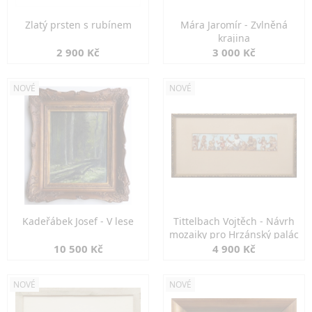
Zlatý prsten s rubínem
Mára Jaromír - Zvlněná
krajina
2 900 Kč
3 000 Kč
NOVÉ
NOVÉ
Kadeřábek Josef - V lese
Tittelbach Vojtěch - Návrh
mozaiky pro Hrzánský palác
10 500 Kč
4 900 Kč
NOVÉ
NOVÉ