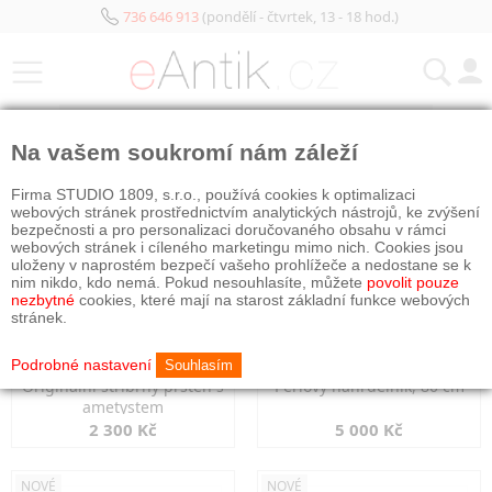
736 646 913
(pondělí - čtvrtek, 13 - 18 hod.)
KATEGORIE
Na vašem soukromí nám záleží
NOVÉ
NOVÉ
Firma STUDIO 1809, s.r.o., používá cookies k optimalizaci
webových stránek prostřednictvím analytických nástrojů, ke zvýšení
bezpečnosti a pro personalizaci doručovaného obsahu v rámci
webových stránek i cíleného marketingu mimo nich. Cookies jsou
uloženy v naprostém bezpečí vašeho prohlížeče a nedostane se k
nim nikdo, kdo nemá. Pokud nesouhlasíte, můžete
povolit pouze
nezbytné
cookies, které mají na starost základní funkce webových
stránek.
Podrobné nastavení
Souhlasím
Originální stříbrný prsten s
Perlový náhrdelník, 80 cm
ametystem
2 300 Kč
5 000 Kč
NOVÉ
NOVÉ