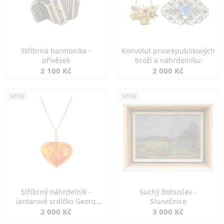
Stříbrná harmonika -
Konvolut prvorepublikových
přívěsek
broží a náhrdelníku
2 100 Kč
2 000 Kč
NOVÉ
NOVÉ
Stříbrný náhrdelník -
Suchý Bohuslav -
jantarové srdíčko Georg
Slunečnice
Kramer
2 000 Kč
3 000 Kč