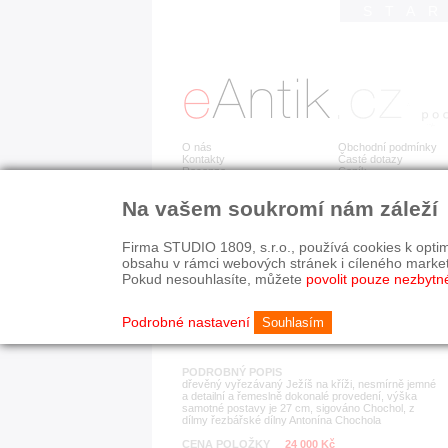
STA
O nás
Obchodní podmínky
Kontakty
Časté dotazy
Recenze
Ceník
Na vašem soukromí nám záleží
Detail položky
č. 184 092
Jež
Firma STUDIO 1809, s.r.o., používá cookies k optim
obsahu v rámci webových stránek i cíleného marke
Pokud nesouhlasíte, můžete
povolit pouze nezbytn
KATEGORIE
HISTORICKÉ OBDOB
sochy
1890-1940
19. stol.
Podrobné nastavení
Souhlasím
PODROBNÝ POPIS
dřevěný vyřezávaný Ježíš na kříži, nesmírně jemné
a detailní a řemeslně dokonalé provedení, výška
samotné postavy je 27 cm, sigováno Chochol, z
dílmy řezbářské dílny Antonína Chochola
CENA POLOŽKY
24 000 Kč