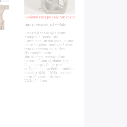
Správný kurs po celý rok 2026!
Otto Gutfreund, Námořník
Bronzová soška byla odlita
z originální sádry Otto
Gutfreunda, kterou posoudil doc.
Šetlík a v rámci limitované série
bylo zhotoveno pouze šest
číslovaných odlitků.
Jde o nerealizovaný návrh
na sochařskou výzdobu domu
Anglobanky v Praze a spadá
do Gutfreundova třetího tvůrčího
období (1920 - 1925) - období
nové věcnosti a civilismu.
Výška 24,4 cm.