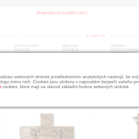
ROŽITNOSTI UMĚNÍ DES
přepnout na mobilní verzi
V čem jsme jiní?
Můj prodej
Přihlášení
Facebook
Můj nákup
Můj účet / Registr
Výkup šperků
Moje album
GDPR
/
AML
íš na kříži, sign. Chochol
alizaci webových stránek prostřednictvím analytických nástrojů, ke zv
tingu mimo nich. Cookies jsou uloženy v naprostém bezpečí vašeho pr
é
cookies, které mají na starost základní funkce webových stránek.
Í
MÍSTO EXPEDICE
Počet návštěv: 145
poslat příteli
Praha
uložit do alba
dotaz na prodejce