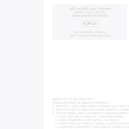
Ježíš na kříži, sign. Chochol
položka číslo: 184 092
Cena položky 24 000 Kč
Na následující stránce
Vaši koupi závazně potvrdíte.
NEBOJTE SE NAKUPOVAT!
Nákup na eAntiku je naprosto bezpečný:
1. Předmět, o který máte zájem, kupujete potvrzením t
2. Bezprostředně po potvrzení koupě obdržíte z eAntik
3. Způsob dodání zboží dohodnete s obsluhou eAntiku 
* osobní převzetí a zaplacení v kanceláři eAntiku
* zaslání předmětu na Vaši adresu na dobírku
* zaslání balíku po uhrazení částky na účet provozo
* u objemných předmětů s Vámi způsob předání a c