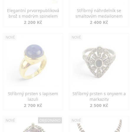
Elegantní prvorepubliková
Stříbrný náhrdelník se
brož s modrým spinelem
smaltovým medailonem
2 200 Kč
2 400 Kč
NOVÉ
NOVÉ
Stříbrný prsten s lapisem
Stříbrný prsten s onyxem a
lazuli
markazity
2 700 Kč
2 500 Kč
NOVÉ
OBJEDNÁNO
NOVÉ