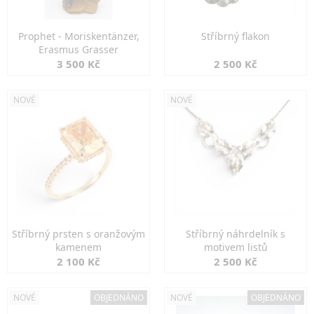
Prophet - Moriskentänzer,
Stříbrný flakon
Erasmus Grasser
3 500 Kč
2 500 Kč
NOVÉ
NOVÉ
Stříbrný prsten s oranžovým
Stříbrný náhrdelník s
kamenem
motivem listů
2 100 Kč
2 500 Kč
NOVÉ
OBJEDNÁNO
NOVÉ
OBJEDNÁNO