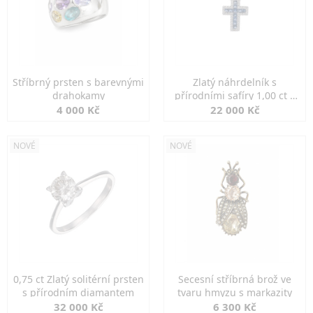
Stříbrný prsten s barevnými
Zlatý náhrdelník s
drahokamy
přírodními safíry 1,00 ct a
diamanty
4 000 Kč
22 000 Kč
NOVÉ
NOVÉ
0,75 ct Zlatý solitérní prsten
Secesní stříbrná brož ve
s přírodním diamantem
tvaru hmyzu s markazity
32 000 Kč
6 300 Kč