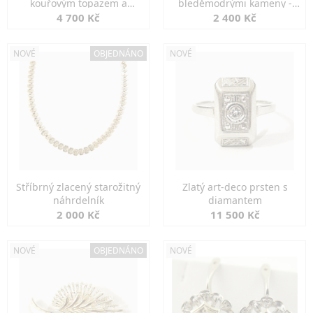
kouřovým topazem a
bleděmodrými kameny -
markazity
jemná elegance
4 700 Kč
2 400 Kč
NOVÉ
OBJEDNÁNO
NOVÉ
Stříbrný zlacený starožitný
Zlatý art-deco prsten s
náhrdelník
diamantem
2 000 Kč
11 500 Kč
NOVÉ
OBJEDNÁNO
NOVÉ