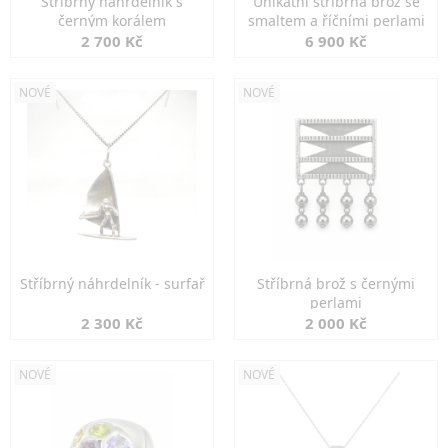
Stříbrný náhrdelník s
Unikátní stříbrná brož se
černým korálem
smaltem a říčními perlami
2 700 Kč
6 900 Kč
NOVÉ
NOVÉ
Stříbrný náhrdelník - surfař
Stříbrná brož s černými
perlami
2 300 Kč
2 000 Kč
NOVÉ
NOVÉ