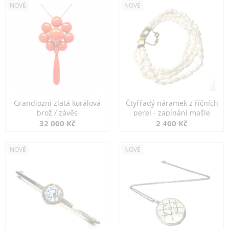
NOVÉ
NOVÉ
Grandiozní zlatá korálová
Čtyřřadý náramek z říčních
brož / závěs
perel - zapínání mašle
32 000 Kč
2 400 Kč
NOVÉ
NOVÉ