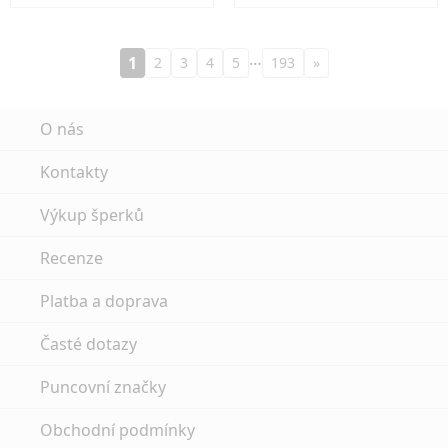
…
1
2
3
4
5
193
»
O nás
Kontakty
Výkup šperků
Recenze
Platba a doprava
Časté dotazy
Puncovní značky
Obchodní podmínky