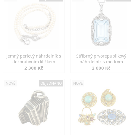
Jemný perlový náhrdelník s
Stříbrný prvorepublikový
dekorativním klíčkem
náhrdelník s modrým
spinelem
2 300 Kč
2 600 Kč
NOVÉ
OBJEDNÁNO
NOVÉ