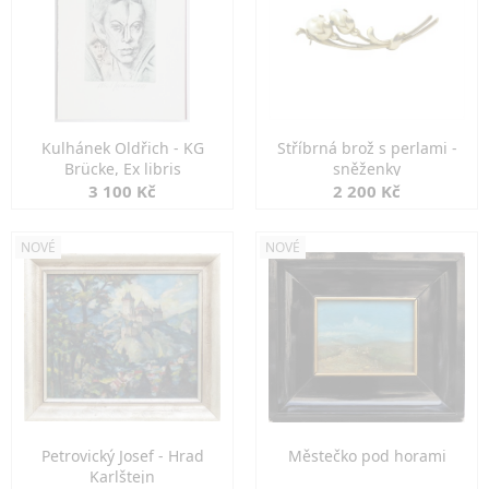
Kulhánek Oldřich - KG
Stříbrná brož s perlami -
Brücke, Ex libris
sněženky
3 100 Kč
2 200 Kč
NOVÉ
NOVÉ
Petrovický Josef - Hrad
Městečko pod horami
Karlštejn