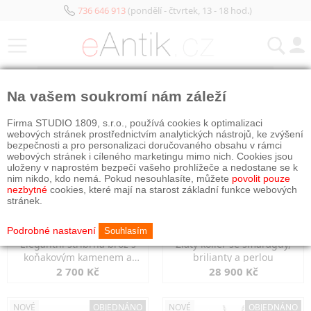
736 646 913
(pondělí - čtvrtek, 13 - 18 hod.)
KATEGORIE
Na vašem soukromí nám záleží
NOVÉ
NOVÉ
Firma STUDIO 1809, s.r.o., používá cookies k optimalizaci
webových stránek prostřednictvím analytických nástrojů, ke zvýšení
bezpečnosti a pro personalizaci doručovaného obsahu v rámci
webových stránek i cíleného marketingu mimo nich. Cookies jsou
uloženy v naprostém bezpečí vašeho prohlížeče a nedostane se k
nim nikdo, kdo nemá. Pokud nesouhlasíte, můžete
povolit pouze
nezbytné
cookies, které mají na starost základní funkce webových
stránek.
Podrobné nastavení
Souhlasím
Elegantní stříbrná brož s
Zlatý kolier se smaragdy,
koňakovým kamenem a
brilianty a perlou
markazity
2 700 Kč
28 900 Kč
NOVÉ
OBJEDNÁNO
NOVÉ
OBJEDNÁNO