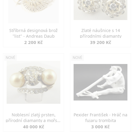
Stříbrná designová brož
Zlaté náušnice s 14
"list" - Andreas Daub
přírodními diamanty
2 200 Kč
39 200 Kč
NOVÉ
NOVÉ
Noblesní zlatý prsten,
Pexider František - Hráč na
přírodní diamanty a mořské
fujaru trombita
perly
40 000 Kč
3 000 Kč