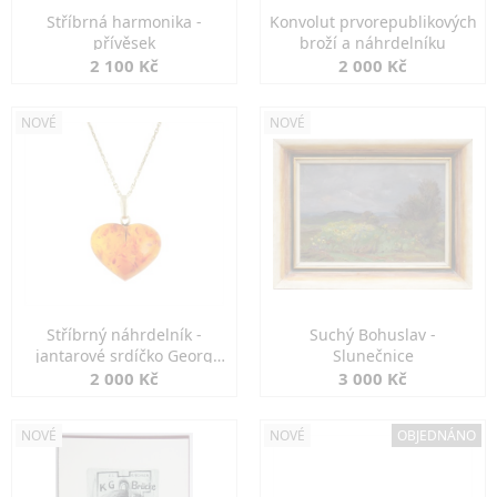
Stříbrná harmonika -
Konvolut prvorepublikových
přívěsek
broží a náhrdelníku
2 100 Kč
2 000 Kč
NOVÉ
NOVÉ
Stříbrný náhrdelník -
Suchý Bohuslav -
jantarové srdíčko Georg
Slunečnice
Kramer
2 000 Kč
3 000 Kč
NOVÉ
NOVÉ
OBJEDNÁNO