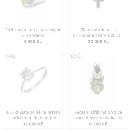
Stříbrný prsten s barevnými
Zlatý náhrdelník s
drahokamy
přírodními safíry 1,00 ct a
diamanty
4 000 Kč
22 000 Kč
NOVÉ
NOVÉ
0,75 ct Zlatý solitérní prsten
Secesní stříbrná brož ve
s přírodním diamantem
tvaru hmyzu s markazity
32 000 Kč
6 300 Kč