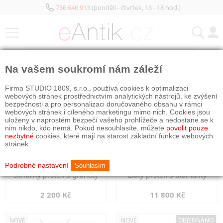
736 646 913
(pondělí - čtvrtek, 13 - 18 hod.)
KATEGORIE
Na vašem soukromí nám záleží
NOVÉ
NOVÉ
Firma STUDIO 1809, s.r.o., používá cookies k optimalizaci
webových stránek prostřednictvím analytických nástrojů, ke zvýšení
bezpečnosti a pro personalizaci doručovaného obsahu v rámci
webových stránek i cíleného marketingu mimo nich. Cookies jsou
uloženy v naprostém bezpečí vašeho prohlížeče a nedostane se k
nim nikdo, kdo nemá. Pokud nesouhlasíte, můžete
povolit pouze
nezbytné
cookies, které mají na starost základní funkce webových
stránek.
Podrobné nastavení
Souhlasím
Stříbrný prsten s granáty
Zlatý prsten s diamanty
2 200 Kč
11 800 Kč
NOVÉ
NOVÉ
OBJEDNÁNO