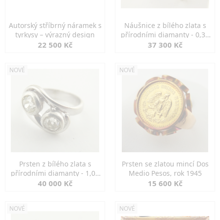
Autorský stříbrný náramek s
Náušnice z bílého zlata s
tyrkysy – výrazný design
přírodními diamanty - 0,30
ct
22 500 Kč
37 300 Kč
NOVÉ
NOVÉ
Prsten z bílého zlata s
Prsten se zlatou mincí Dos
přírodními diamanty - 1,00
Medio Pesos, rok 1945
ct
40 000 Kč
15 600 Kč
NOVÉ
NOVÉ