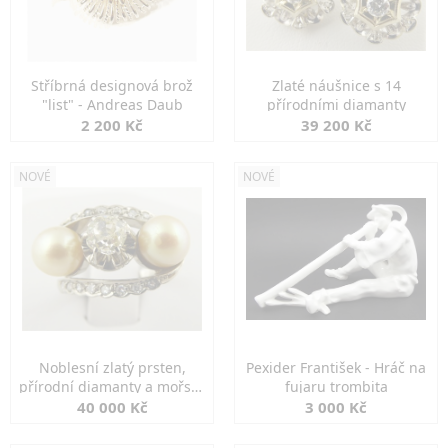
Stříbrná designová brož
Zlaté náušnice s 14
"list" - Andreas Daub
přírodními diamanty
2 200 Kč
39 200 Kč
NOVÉ
NOVÉ
Noblesní zlatý prsten,
Pexider František - Hráč na
přírodní diamanty a mořské
fujaru trombita
perly
40 000 Kč
3 000 Kč