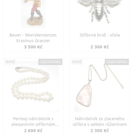
Bauer - Moriskentänzer,
Stříbrná brož - včela
Erasmus Grasser
3 500 Kč
2 300 Kč
NOVÉ
OBJEDNÁNO
NOVÉ
OBJEDNÁNO
Perlový náhrdelník s
Náhrdelník ze zlaceného
elegantním stříbrným
stříbra s velkým růženínem
zapínáním
2 600 Kč
2 300 Kč