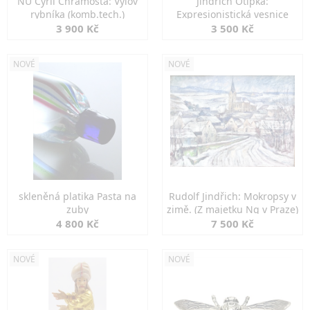
NU Cyril Chramosta: Výlov
Jindřich Otipka:
rybníka (komb.tech.)
Expresionistická vesnice
3 900 Kč
3 500 Kč
NOVÉ
NOVÉ
skleněná platika Pasta na
Rudolf Jindřich: Mokropsy v
zuby
zimě. (Z majetku Ng v Praze)
4 800 Kč
7 500 Kč
NOVÉ
NOVÉ