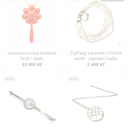
Grandiozní zlatá korálová
Čtyřřadý náramek z říčních
brož / závěs
perel - zapínání mašle
32 000 Kč
2 400 Kč
NOVÉ
NOVÉ