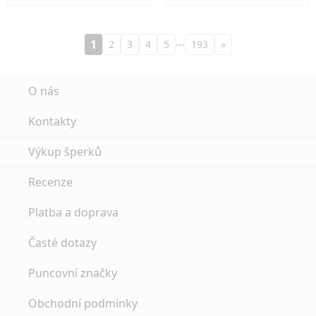
…
1
2
3
4
5
193
»
O nás
Kontakty
Výkup šperků
Recenze
Platba a doprava
Časté dotazy
Puncovní značky
Obchodní podmínky