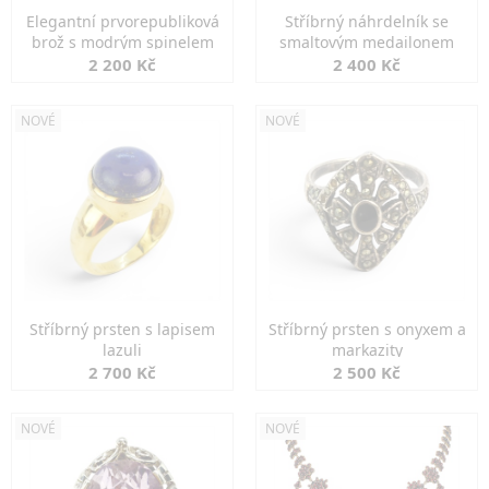
Elegantní prvorepubliková
Stříbrný náhrdelník se
brož s modrým spinelem
smaltovým medailonem
2 200 Kč
2 400 Kč
NOVÉ
NOVÉ
Stříbrný prsten s lapisem
Stříbrný prsten s onyxem a
lazuli
markazity
2 700 Kč
2 500 Kč
NOVÉ
NOVÉ