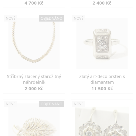
markazity
jemná elegance
4 700 Kč
2 400 Kč
NOVÉ
OBJEDNÁNO
NOVÉ
Stříbrný zlacený starožitný
Zlatý art-deco prsten s
náhrdelník
diamantem
2 000 Kč
11 500 Kč
NOVÉ
OBJEDNÁNO
NOVÉ