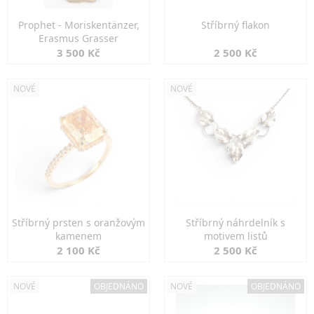
Prophet - Moriskentänzer,
Stříbrný flakon
Erasmus Grasser
3 500 Kč
2 500 Kč
NOVÉ
NOVÉ
Stříbrný prsten s oranžovým
Stříbrný náhrdelník s
kamenem
motivem listů
2 100 Kč
2 500 Kč
NOVÉ
OBJEDNÁNO
NOVÉ
OBJEDNÁNO