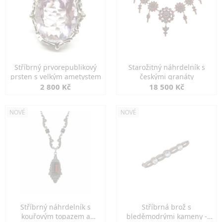
Stříbrný prvorepublikový
Starožitný náhrdelník s
prsten s velkým ametystem
českými granáty
2 800 Kč
18 500 Kč
NOVÉ
NOVÉ
Stříbrný náhrdelník s
Stříbrná brož s
kouřovým topazem a
bleděmodrými kameny -