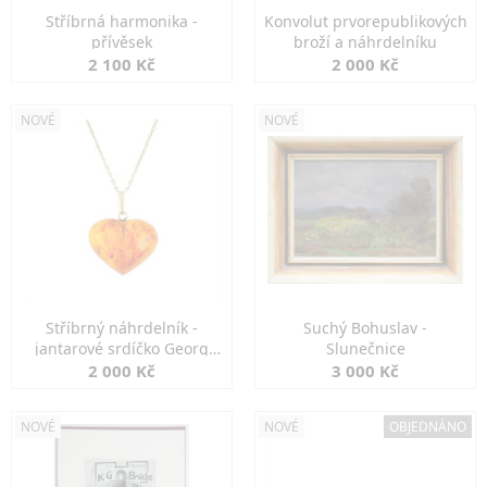
Stříbrná harmonika -
Konvolut prvorepublikových
přívěsek
broží a náhrdelníku
2 100 Kč
2 000 Kč
NOVÉ
NOVÉ
Stříbrný náhrdelník -
Suchý Bohuslav -
jantarové srdíčko Georg
Slunečnice
Kramer
2 000 Kč
3 000 Kč
NOVÉ
NOVÉ
OBJEDNÁNO