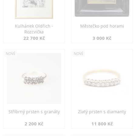
Kulhánek Oldřich -
Městečko pod horami
Rozcvička
22 700 Kč
3 000 Kč
NOVÉ
NOVÉ
Stříbrný prsten s granáty
Zlatý prsten s diamanty
2 200 Kč
11 800 Kč