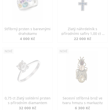
Stříbrný prsten s barevnými
Zlatý náhrdelník s
drahokamy
přírodními safíry 1,00 ct a
diamanty
4 000 Kč
22 000 Kč
NOVÉ
NOVÉ
0,75 ct Zlatý solitérní prsten
Secesní stříbrná brož ve
s přírodním diamantem
tvaru hmyzu s markazity
32 000 Kč
6 300 Kč