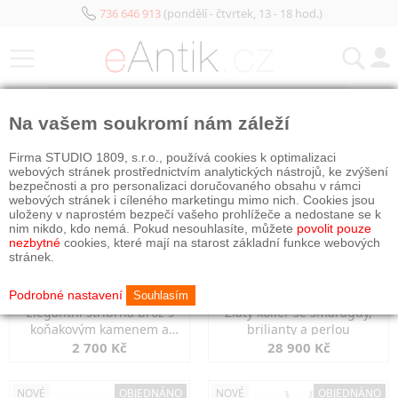
736 646 913
(pondělí - čtvrtek, 13 - 18 hod.)
KATEGORIE
Na vašem soukromí nám záleží
NOVÉ
OBJEDNÁNO
NOVÉ
OBJEDNÁNO
Firma STUDIO 1809, s.r.o., používá cookies k optimalizaci
webových stránek prostřednictvím analytických nástrojů, ke zvýšení
bezpečnosti a pro personalizaci doručovaného obsahu v rámci
webových stránek i cíleného marketingu mimo nich. Cookies jsou
uloženy v naprostém bezpečí vašeho prohlížeče a nedostane se k
nim nikdo, kdo nemá. Pokud nesouhlasíte, můžete
povolit pouze
nezbytné
cookies, které mají na starost základní funkce webových
stránek.
Podrobné nastavení
Souhlasím
Elegantní stříbrná brož s
Zlatý kolier se smaragdy,
koňakovým kamenem a
brilianty a perlou
markazity
2 700 Kč
28 900 Kč
NOVÉ
OBJEDNÁNO
NOVÉ
OBJEDNÁNO