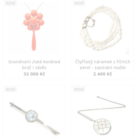
NOVÉ
NOVÉ
Grandiozní zlatá korálová
Čtyřřadý náramek z říčních
brož / závěs
perel - zapínání mašle
32 000 Kč
2 400 Kč
NOVÉ
NOVÉ