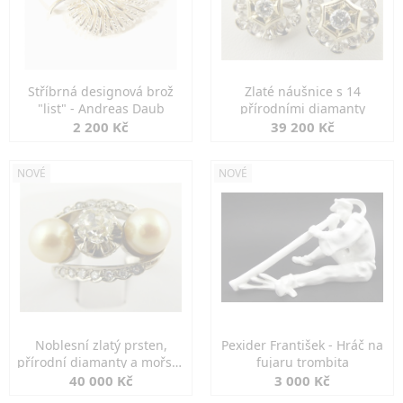
Stříbrná designová brož
Zlaté náušnice s 14
"list" - Andreas Daub
přírodními diamanty
2 200 Kč
39 200 Kč
NOVÉ
NOVÉ
Noblesní zlatý prsten,
Pexider František - Hráč na
přírodní diamanty a mořské
fujaru trombita
perly
40 000 Kč
3 000 Kč