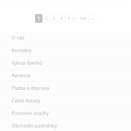
…
1
2
3
4
5
193
»
O nás
Kontakty
Výkup šperků
Recenze
Platba a doprava
Časté dotazy
Puncovní značky
Obchodní podmínky