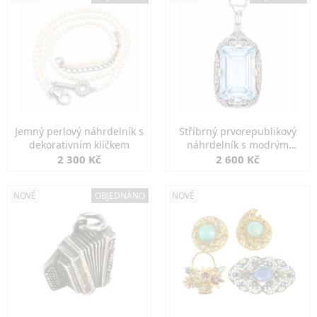
Jemný perlový náhrdelník s
Stříbrný prvorepublikový
dekorativním klíčkem
náhrdelník s modrým
spinelem
2 300 Kč
2 600 Kč
NOVÉ
OBJEDNÁNO
NOVÉ