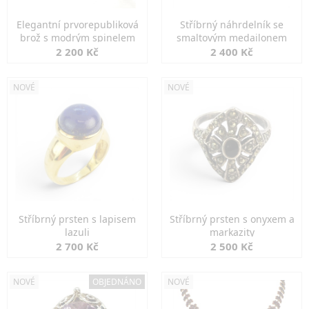
Elegantní prvorepubliková
Stříbrný náhrdelník se
brož s modrým spinelem
smaltovým medailonem
2 200 Kč
2 400 Kč
NOVÉ
NOVÉ
Stříbrný prsten s lapisem
Stříbrný prsten s onyxem a
lazuli
markazity
2 700 Kč
2 500 Kč
NOVÉ
OBJEDNÁNO
NOVÉ