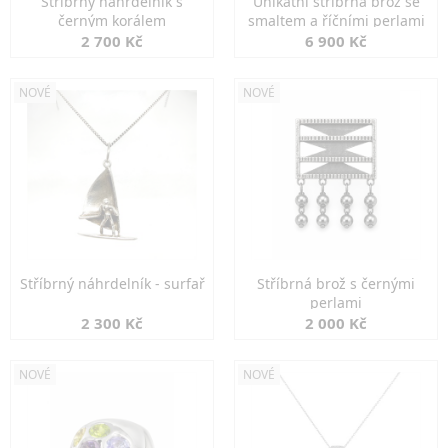
Stříbrný náhrdelník s
Unikátní stříbrná brož se
černým korálem
smaltem a říčními perlami
2 700 Kč
6 900 Kč
NOVÉ
NOVÉ
Stříbrný náhrdelník - surfař
Stříbrná brož s černými
perlami
2 300 Kč
2 000 Kč
NOVÉ
NOVÉ