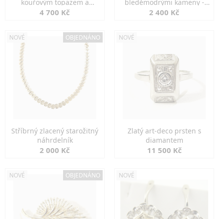
kouřovým topazem a
bleděmodrými kameny -
markazity
jemná elegance
4 700 Kč
2 400 Kč
NOVÉ
OBJEDNÁNO
NOVÉ
Stříbrný zlacený starožitný
Zlatý art-deco prsten s
náhrdelník
diamantem
2 000 Kč
11 500 Kč
NOVÉ
OBJEDNÁNO
NOVÉ