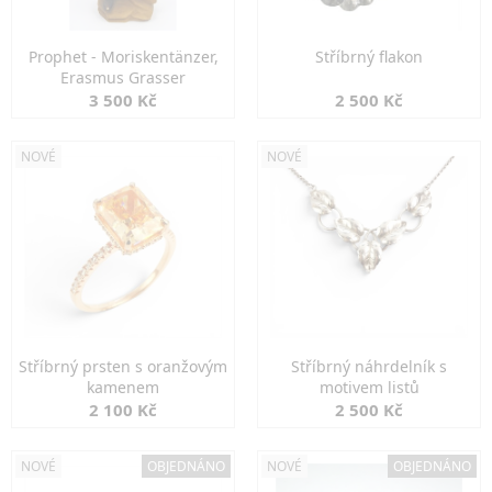
Prophet - Moriskentänzer,
Stříbrný flakon
Erasmus Grasser
3 500 Kč
2 500 Kč
NOVÉ
NOVÉ
Stříbrný prsten s oranžovým
Stříbrný náhrdelník s
kamenem
motivem listů
2 100 Kč
2 500 Kč
NOVÉ
OBJEDNÁNO
NOVÉ
OBJEDNÁNO