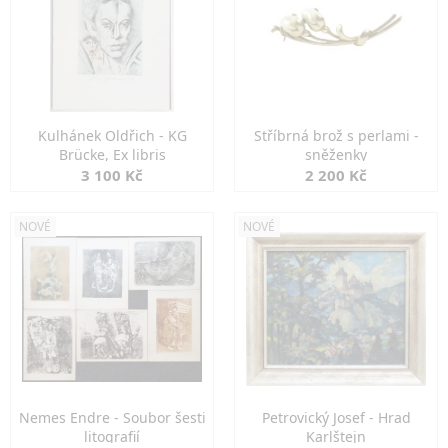
Kulhánek Oldřich - KG
Stříbrná brož s perlami -
Brücke, Ex libris
sněženky
3 100 Kč
2 200 Kč
NOVÉ
NOVÉ
Nemes Endre - Soubor šesti
Petrovický Josef - Hrad
litografií
Karlštejn