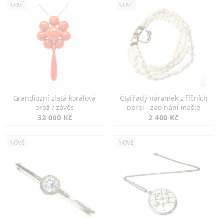
NOVÉ
NOVÉ
Grandiozní zlatá korálová
Čtyřřadý náramek z říčních
brož / závěs
perel - zapínání mašle
32 000 Kč
2 400 Kč
NOVÉ
NOVÉ