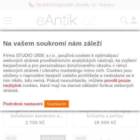
736 646 913
(pondělí - čtvrtek, 13 - 18 hod.)
KATEGORIE
Na vašem soukromí nám záleží
NOVÉ
NOVÉ
Firma STUDIO 1809, s.r.o., používá cookies k optimalizaci
webových stránek prostřednictvím analytických nástrojů, ke zvýšení
bezpečnosti a pro personalizaci doručovaného obsahu v rámci
webových stránek i cíleného marketingu mimo nich. Cookies jsou
uloženy v naprostém bezpečí vašeho prohlížeče a nedostane se k
nim nikdo, kdo nemá. Pokud nesouhlasíte, můžete
povolit pouze
nezbytné
cookies, které mají na starost základní funkce webových
stránek.
Podrobné nastavení
Souhlasím
Elegantní stříbrná brož s
Zlatý kolier se smaragdy,
koňakovým kamenem a
brilianty a perlou
markazity
2 700 Kč
28 900 Kč
NOVÉ
OBJEDNÁNO
NOVÉ