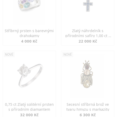
Stříbrný prsten s barevnými
Zlatý náhrdelník s
drahokamy
přírodními safíry 1,00 ct a
diamanty
4 000 Kč
22 000 Kč
NOVÉ
NOVÉ
0,75 ct Zlatý solitérní prsten
Secesní stříbrná brož ve
s přírodním diamantem
tvaru hmyzu s markazity
32 000 Kč
6 300 Kč