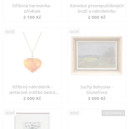
Stříbrná harmonika -
Konvolut prvorepublikových
přívěsek
broží a náhrdelníku
2 100 Kč
2 000 Kč
NOVÉ
NOVÉ
Stříbrný náhrdelník -
Suchý Bohuslav -
jantarové srdíčko Georg
Slunečnice
Kramer
2 000 Kč
3 000 Kč
NOVÉ
NOVÉ
OBJEDNÁNO