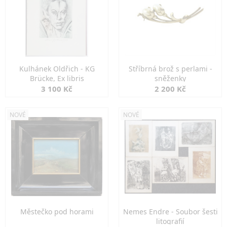
Kulhánek Oldřich - KG
Stříbrná brož s perlami -
Brücke, Ex libris
sněženky
3 100 Kč
2 200 Kč
NOVÉ
NOVÉ
Městečko pod horami
Nemes Endre - Soubor šesti
litografií