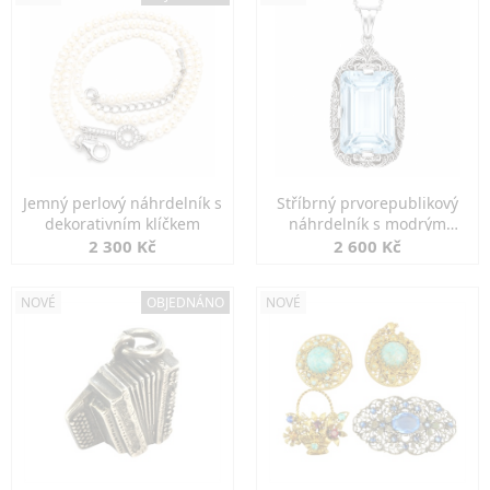
Jemný perlový náhrdelník s
Stříbrný prvorepublikový
dekorativním klíčkem
náhrdelník s modrým
spinelem
2 300 Kč
2 600 Kč
NOVÉ
OBJEDNÁNO
NOVÉ