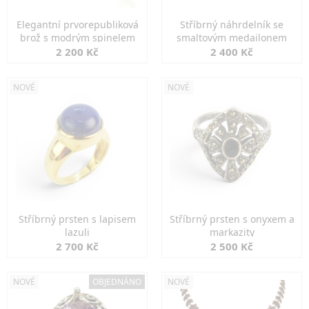
Elegantní prvorepubliková
Stříbrný náhrdelník se
brož s modrým spinelem
smaltovým medailonem
2 200 Kč
2 400 Kč
NOVÉ
NOVÉ
Stříbrný prsten s lapisem
Stříbrný prsten s onyxem a
lazuli
markazity
2 700 Kč
2 500 Kč
NOVÉ
OBJEDNÁNO
NOVÉ