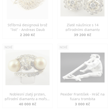
Stříbrná designová brož
Zlaté náušnice s 14
"list" - Andreas Daub
přírodními diamanty
2 200 Kč
39 200 Kč
NOVÉ
NOVÉ
Noblesní zlatý prsten,
Pexider František - Hráč na
přírodní diamanty a mořské
fujaru trombita
perly
40 000 Kč
3 000 Kč