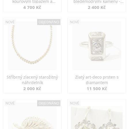
kouřovým topazem a
bleděmodrými kameny -
markazity
jemná elegance
4 700 Kč
2 400 Kč
NOVÉ
OBJEDNÁNO
NOVÉ
Stříbrný zlacený starožitný
Zlatý art-deco prsten s
náhrdelník
diamantem
2 000 Kč
11 500 Kč
NOVÉ
OBJEDNÁNO
NOVÉ