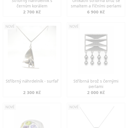
Stříbrný náhrdelník s
Unikátní stříbrná brož se
černým korálem
smaltem a říčními perlami
2 700 Kč
6 900 Kč
NOVÉ
NOVÉ
Stříbrný náhrdelník - surfař
Stříbrná brož s černými
perlami
2 300 Kč
2 000 Kč
NOVÉ
NOVÉ