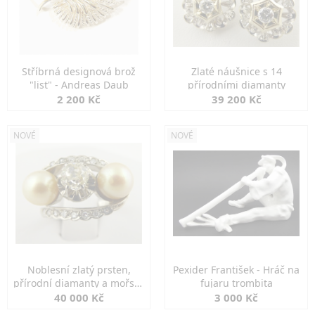
Stříbrná designová brož
Zlaté náušnice s 14
"list" - Andreas Daub
přírodními diamanty
2 200 Kč
39 200 Kč
NOVÉ
NOVÉ
Noblesní zlatý prsten,
Pexider František - Hráč na
přírodní diamanty a mořské
fujaru trombita
perly
40 000 Kč
3 000 Kč