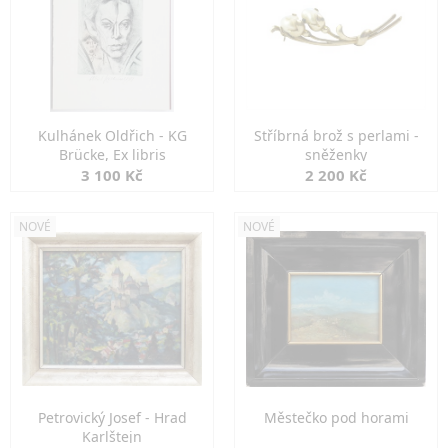
Kulhánek Oldřich - KG
Stříbrná brož s perlami -
Brücke, Ex libris
sněženky
3 100 Kč
2 200 Kč
NOVÉ
NOVÉ
Petrovický Josef - Hrad
Městečko pod horami
Karlštejn