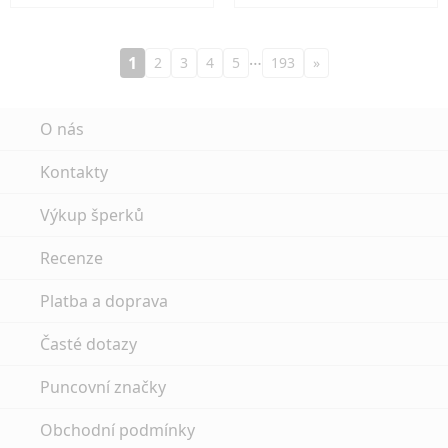
…
1
2
3
4
5
193
»
O nás
Kontakty
Výkup šperků
Recenze
Platba a doprava
Časté dotazy
Puncovní značky
Obchodní podmínky