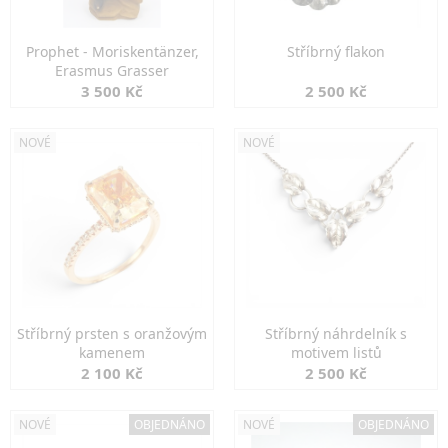
Prophet - Moriskentänzer,
Stříbrný flakon
Erasmus Grasser
3 500 Kč
2 500 Kč
NOVÉ
NOVÉ
Stříbrný prsten s oranžovým
Stříbrný náhrdelník s
kamenem
motivem listů
2 100 Kč
2 500 Kč
NOVÉ
OBJEDNÁNO
NOVÉ
OBJEDNÁNO