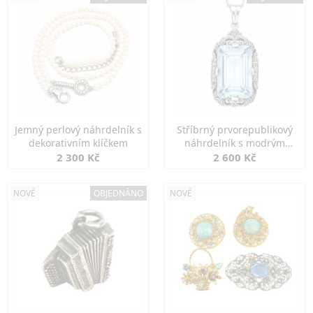
Jemný perlový náhrdelník s
Stříbrný prvorepublikový
dekorativním klíčkem
náhrdelník s modrým
spinelem
2 300 Kč
2 600 Kč
NOVÉ
OBJEDNÁNO
NOVÉ