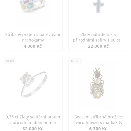
Stříbrný prsten s barevnými
Zlatý náhrdelník s
drahokamy
přírodními safíry 1,00 ct a
diamanty
4 000 Kč
22 000 Kč
NOVÉ
NOVÉ
0,75 ct Zlatý solitérní prsten
Secesní stříbrná brož ve
s přírodním diamantem
tvaru hmyzu s markazity
32 000 Kč
6 300 Kč