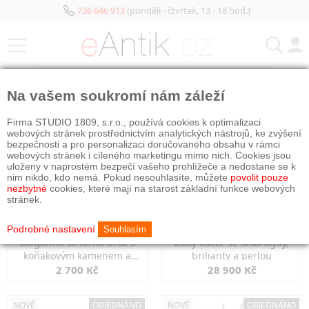
736 646 913
(pondělí - čtvrtek, 13 - 18 hod.)
KATEGORIE
Na vašem soukromí nám záleží
NOVÉ
NOVÉ
OBJEDNÁNO
Firma STUDIO 1809, s.r.o., používá cookies k optimalizaci
webových stránek prostřednictvím analytických nástrojů, ke zvýšení
bezpečnosti a pro personalizaci doručovaného obsahu v rámci
webových stránek i cíleného marketingu mimo nich. Cookies jsou
uloženy v naprostém bezpečí vašeho prohlížeče a nedostane se k
nim nikdo, kdo nemá. Pokud nesouhlasíte, můžete
povolit pouze
nezbytné
cookies, které mají na starost základní funkce webových
stránek.
Podrobné nastavení
Souhlasím
Elegantní stříbrná brož s
Zlatý kolier se smaragdy,
koňakovým kamenem a
brilianty a perlou
markazity
2 700 Kč
28 900 Kč
NOVÉ
OBJEDNÁNO
NOVÉ
OBJEDNÁNO