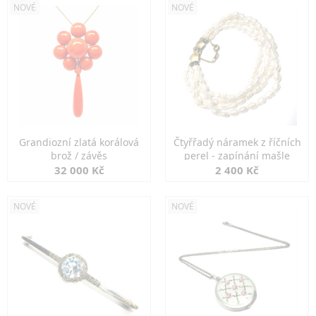
NOVÉ
NOVÉ
Grandiozní zlatá korálová
Čtyřřadý náramek z říčních
brož / závěs
perel - zapínání mašle
32 000 Kč
2 400 Kč
NOVÉ
NOVÉ