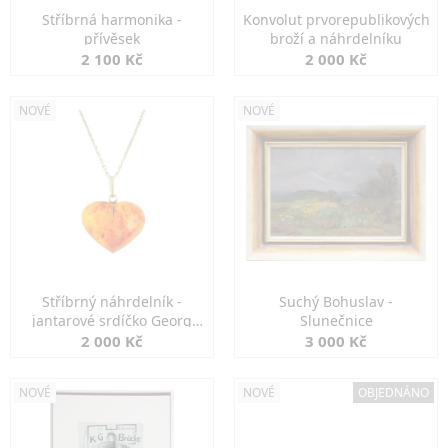
Stříbrná harmonika -
Konvolut prvorepublikových
přívěsek
broží a náhrdelníku
2 100 Kč
2 000 Kč
NOVÉ
NOVÉ
Stříbrný náhrdelník -
Suchý Bohuslav -
jantarové srdíčko Georg
Slunečnice
Kramer
2 000 Kč
3 000 Kč
NOVÉ
NOVÉ
OBJEDNÁNO