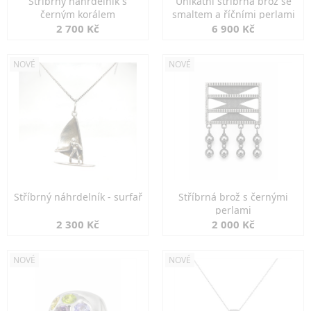
Stříbrný náhrdelník s
Unikátní stříbrná brož se
černým korálem
smaltem a říčními perlami
2 700 Kč
6 900 Kč
NOVÉ
NOVÉ
Stříbrný náhrdelník - surfař
Stříbrná brož s černými
perlami
2 300 Kč
2 000 Kč
NOVÉ
NOVÉ