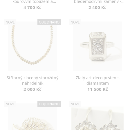
kouřovým topazem a
bleděmodrými kameny -
markazity
jemná elegance
4 700 Kč
2 400 Kč
NOVÉ
OBJEDNÁNO
NOVÉ
Stříbrný zlacený starožitný
Zlatý art-deco prsten s
náhrdelník
diamantem
2 000 Kč
11 500 Kč
NOVÉ
OBJEDNÁNO
NOVÉ