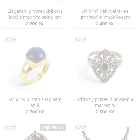
Elegantní prvorepubliková
Stříbrný náhrdelník se
brož s modrým spinelem
smaltovým medailonem
2 200 Kč
2 400 Kč
NOVÉ
NOVÉ
Stříbrný prsten s lapisem
Stříbrný prsten s onyxem a
lazuli
markazity
2 700 Kč
2 500 Kč
NOVÉ
OBJEDNÁNO
NOVÉ