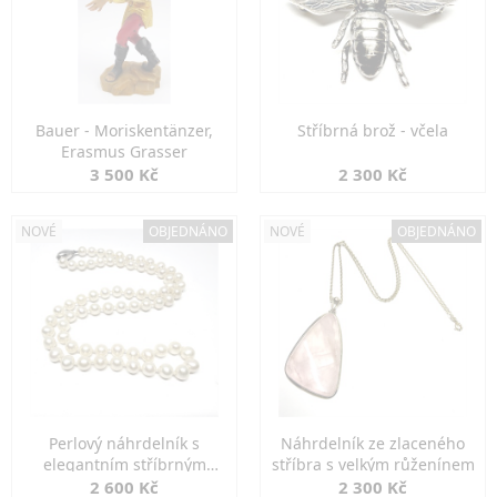
Bauer - Moriskentänzer,
Stříbrná brož - včela
Erasmus Grasser
3 500 Kč
2 300 Kč
NOVÉ
OBJEDNÁNO
NOVÉ
OBJEDNÁNO
Perlový náhrdelník s
Náhrdelník ze zlaceného
elegantním stříbrným
stříbra s velkým růženínem
zapínáním
2 600 Kč
2 300 Kč