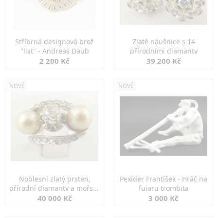
Stříbrná designová brož
Zlaté náušnice s 14
"list" - Andreas Daub
přírodními diamanty
2 200 Kč
39 200 Kč
NOVÉ
NOVÉ
Noblesní zlatý prsten,
Pexider František - Hráč na
přírodní diamanty a mořské
fujaru trombita
perly
40 000 Kč
3 000 Kč