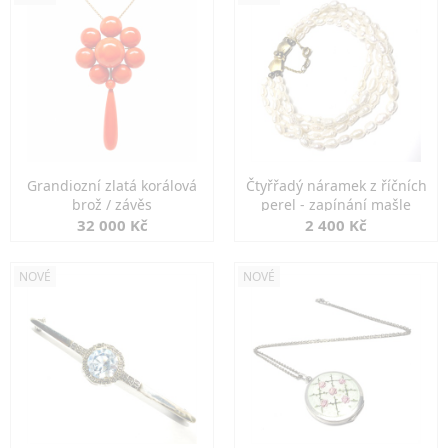
Grandiozní zlatá korálová
Čtyřřadý náramek z říčních
brož / závěs
perel - zapínání mašle
32 000 Kč
2 400 Kč
NOVÉ
NOVÉ