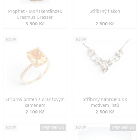
Prophet - Moriskentänzer,
Stříbrný flakon
Erasmus Grasser
3 500 Kč
2 500 Kč
NOVÉ
NOVÉ
Stříbrný prsten s oranžovým
Stříbrný náhrdelník s
kamenem
motivem listů
2 100 Kč
2 500 Kč
NOVÉ
OBJEDNÁNO
NOVÉ
OBJEDNÁNO