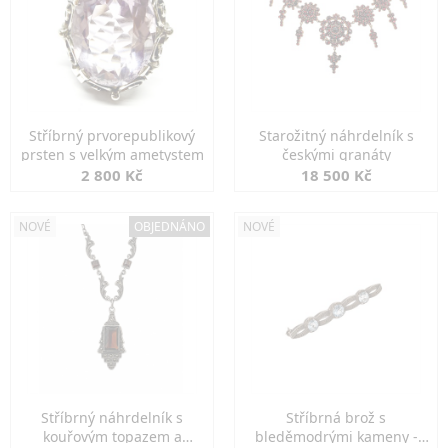
Stříbrný prvorepublikový
Starožitný náhrdelník s
prsten s velkým ametystem
českými granáty
2 800 Kč
18 500 Kč
NOVÉ
OBJEDNÁNO
NOVÉ
Stříbrný náhrdelník s
Stříbrná brož s
kouřovým topazem a
bleděmodrými kameny -