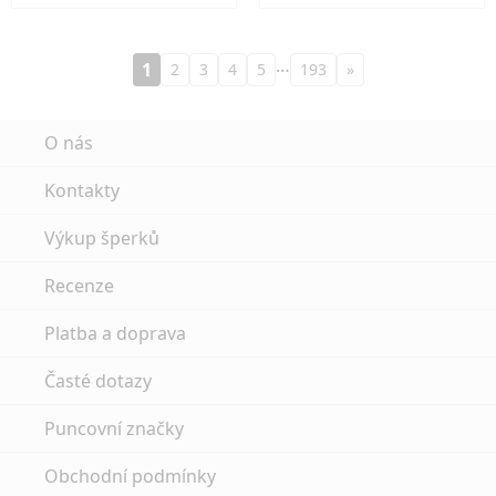
…
1
2
3
4
5
193
»
O nás
Kontakty
Výkup šperků
Recenze
Platba a doprava
Časté dotazy
Puncovní značky
Obchodní podmínky