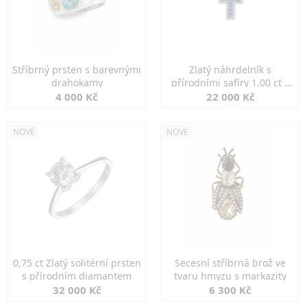
Stříbrný prsten s barevnými
Zlatý náhrdelník s
drahokamy
přírodními safíry 1,00 ct a
diamanty
4 000 Kč
22 000 Kč
NOVÉ
NOVÉ
0,75 ct Zlatý solitérní prsten
Secesní stříbrná brož ve
s přírodním diamantem
tvaru hmyzu s markazity
32 000 Kč
6 300 Kč