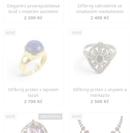
Elegantní prvorepubliková
Stříbrný náhrdelník se
brož s modrým spinelem
smaltovým medailonem
2 200 Kč
2 400 Kč
NOVÉ
NOVÉ
Stříbrný prsten s lapisem
Stříbrný prsten s onyxem a
lazuli
markazity
2 700 Kč
2 500 Kč
NOVÉ
OBJEDNÁNO
NOVÉ