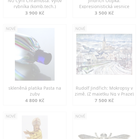
NU Cyril Chramosta: Výlov
Jindřich Otipka:
rybníka (komb.tech.)
Expresionistická vesnice
3 900 Kč
3 500 Kč
NOVÉ
NOVÉ
skleněná platika Pasta na
Rudolf Jindřich: Mokropsy v
zuby
zimě. (Z majetku Ng v Praze)
4 800 Kč
7 500 Kč
NOVÉ
NOVÉ