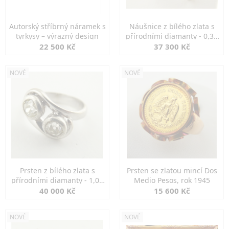
Autorský stříbrný náramek s
Náušnice z bílého zlata s
tyrkysy – výrazný design
přírodními diamanty - 0,30
ct
22 500 Kč
37 300 Kč
NOVÉ
NOVÉ
Prsten z bílého zlata s
Prsten se zlatou mincí Dos
přírodními diamanty - 1,00
Medio Pesos, rok 1945
ct
40 000 Kč
15 600 Kč
NOVÉ
NOVÉ