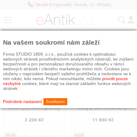
736 646 913
(pondělí - čtvrtek, 13 - 18 hod.)
KATEGORIE
Na vašem soukromí nám záleží
NOVÉ
NOVÉ
Firma STUDIO 1809, s.r.o., používá cookies k optimalizaci
webových stránek prostřednictvím analytických nástrojů, ke zvýšení
bezpečnosti a pro personalizaci doručovaného obsahu v rámci
webových stránek i cíleného marketingu mimo nich. Cookies jsou
uloženy v naprostém bezpečí vašeho prohlížeče a nedostane se k
nim nikdo, kdo nemá. Pokud nesouhlasíte, můžete
povolit pouze
nezbytné
cookies, které mají na starost základní funkce webových
stránek.
Podrobné nastavení
Souhlasím
Stříbrný prsten s granáty
Zlatý prsten s diamanty
2 200 Kč
11 800 Kč
NOVÉ
NOVÉ