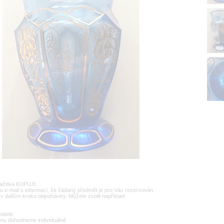
lačítka KUPUJI.
u e-mail s informací, že žádaný předmět je pro Vás rezervován.
v dalším kroku objednávky. Můžete zvolit například:
vatele
enu dohodneme individuálně