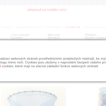
ROŽITNOSTI UMĚNÍ DES
přepnout na mobilní verzi
V čem jsme jiní?
Můj prodej
Přihlášení
Facebook
Můj nákup
Můj účet / Registr
Výkup šperků
Moje album
GDPR
/
AML
mann Eiselt: Váza.
alizaci webových stránek prostřednictvím analytických nástrojů, ke zv
tingu mimo nich. Cookies jsou uloženy v naprostém bezpečí vašeho pr
é
cookies, které mají na starost základní funkce webových stránek.
Í
MÍSTO EXPEDICE
Počet návštěv: 196
poslat příteli
Královéhradecký kraj
uložit do alba
dotaz na prodejce