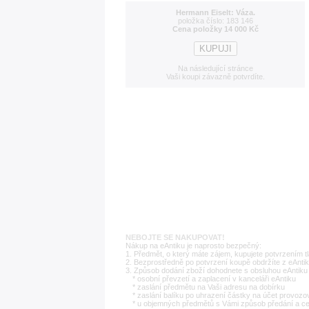
Hermann Eiselt: Váza.
položka číslo: 183 146
Cena položky 14 000 Kč
Na následující stránce
Vaši koupi závazně potvrdíte.
NEBOJTE SE NAKUPOVAT!
Nákup na eAntiku je naprosto bezpečný:
1. Předmět, o který máte zájem, kupujete potvrzením t
2. Bezprostředně po potvrzení koupě obdržíte z eAntik
3. Způsob dodání zboží dohodnete s obsluhou eAntiku 
* osobní převzetí a zaplacení v kanceláři eAntiku
* zaslání předmětu na Vaši adresu na dobírku
* zaslání balíku po uhrazení částky na účet provozo
* u objemných předmětů s Vámi způsob předání a c