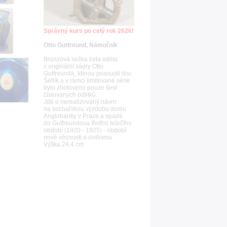
Správný kurs po celý rok 2026!
Otto Gutfreund, Námořník
Bronzová soška byla odlita
z originální sádry Otto
Gutfreunda, kterou posoudil doc.
Šetlík a v rámci limitované série
bylo zhotoveno pouze šest
číslovaných odlitků.
Jde o nerealizovaný návrh
na sochařskou výzdobu domu
Anglobanky v Praze a spadá
do Gutfreundova třetího tvůrčího
období (1920 - 1925) - období
nové věcnosti a civilismu.
Výška 24,4 cm.