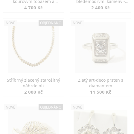
kouřovým topazem a
bleděmodrými kameny -
markazity
jemná elegance
4 700 Kč
2 400 Kč
NOVÉ
OBJEDNÁNO
NOVÉ
Stříbrný zlacený starožitný
Zlatý art-deco prsten s
náhrdelník
diamantem
2 000 Kč
11 500 Kč
NOVÉ
OBJEDNÁNO
NOVÉ