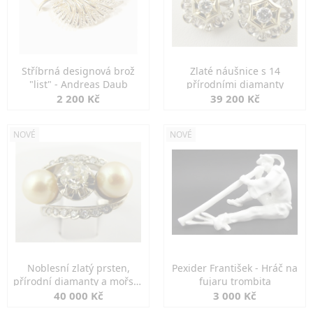
Stříbrná designová brož
Zlaté náušnice s 14
"list" - Andreas Daub
přírodními diamanty
2 200 Kč
39 200 Kč
NOVÉ
NOVÉ
Noblesní zlatý prsten,
Pexider František - Hráč na
přírodní diamanty a mořské
fujaru trombita
perly
40 000 Kč
3 000 Kč