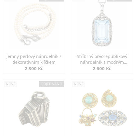
Jemný perlový náhrdelník s
Stříbrný prvorepublikový
dekorativním klíčkem
náhrdelník s modrým
spinelem
2 300 Kč
2 600 Kč
NOVÉ
OBJEDNÁNO
NOVÉ