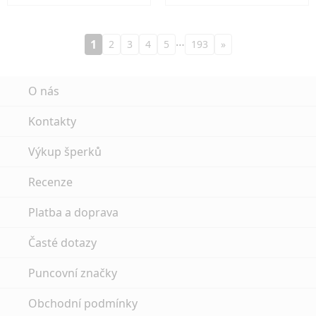
…
1
2
3
4
5
193
»
O nás
Kontakty
Výkup šperků
Recenze
Platba a doprava
Časté dotazy
Puncovní značky
Obchodní podmínky