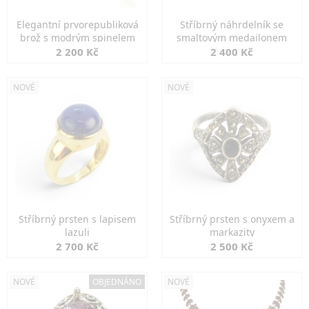
Elegantní prvorepubliková
Stříbrný náhrdelník se
brož s modrým spinelem
smaltovým medailonem
2 200 Kč
2 400 Kč
NOVÉ
NOVÉ
Stříbrný prsten s lapisem
Stříbrný prsten s onyxem a
lazuli
markazity
2 700 Kč
2 500 Kč
NOVÉ
OBJEDNÁNO
NOVÉ