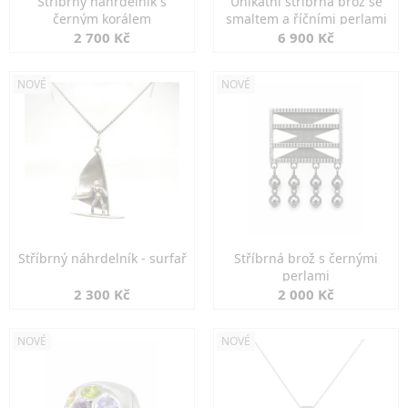
Stříbrný náhrdelník s
Unikátní stříbrná brož se
černým korálem
smaltem a říčními perlami
2 700 Kč
6 900 Kč
NOVÉ
NOVÉ
Stříbrný náhrdelník - surfař
Stříbrná brož s černými
perlami
2 300 Kč
2 000 Kč
NOVÉ
NOVÉ