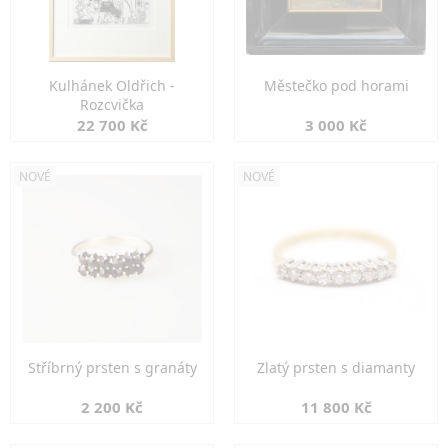
Kulhánek Oldřich -
Městečko pod horami
Rozcvička
22 700 Kč
3 000 Kč
NOVÉ
NOVÉ
Stříbrný prsten s granáty
Zlatý prsten s diamanty
2 200 Kč
11 800 Kč