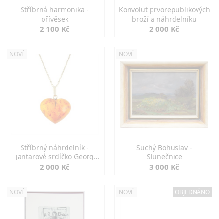
Stříbrná harmonika -
Konvolut prvorepublikových
přívěsek
broží a náhrdelníku
2 100 Kč
2 000 Kč
NOVÉ
NOVÉ
Stříbrný náhrdelník -
Suchý Bohuslav -
jantarové srdíčko Georg
Slunečnice
Kramer
2 000 Kč
3 000 Kč
NOVÉ
NOVÉ
OBJEDNÁNO