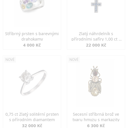
Stříbrný prsten s barevnými
Zlatý náhrdelník s
drahokamy
přírodními safíry 1,00 ct a
diamanty
4 000 Kč
22 000 Kč
NOVÉ
NOVÉ
0,75 ct Zlatý solitérní prsten
Secesní stříbrná brož ve
s přírodním diamantem
tvaru hmyzu s markazity
32 000 Kč
6 300 Kč