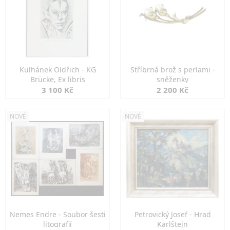
Kulhánek Oldřich - KG
Stříbrná brož s perlami -
Brücke, Ex libris
sněženky
3 100 Kč
2 200 Kč
NOVÉ
NOVÉ
Nemes Endre - Soubor šesti
Petrovický Josef - Hrad
litografií
Karlštejn