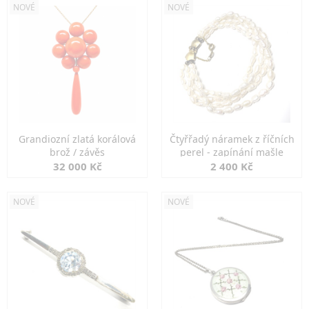
NOVÉ
NOVÉ
Grandiozní zlatá korálová
Čtyřřadý náramek z říčních
brož / závěs
perel - zapínání mašle
32 000 Kč
2 400 Kč
NOVÉ
NOVÉ