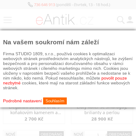
736 646 913
(pondělí - čtvrtek, 13 - 18 hod.)
KATEGORIE
Na vašem soukromí nám záleží
NOVÉ
OBJEDNÁNO
NOVÉ
OBJEDNÁNO
Firma STUDIO 1809, s.r.o., používá cookies k optimalizaci
webových stránek prostřednictvím analytických nástrojů, ke zvýšení
bezpečnosti a pro personalizaci doručovaného obsahu v rámci
webových stránek i cíleného marketingu mimo nich. Cookies jsou
uloženy v naprostém bezpečí vašeho prohlížeče a nedostane se k
nim nikdo, kdo nemá. Pokud nesouhlasíte, můžete
povolit pouze
nezbytné
cookies, které mají na starost základní funkce webových
stránek.
Podrobné nastavení
Souhlasím
Elegantní stříbrná brož s
Zlatý kolier se smaragdy,
koňakovým kamenem a
brilianty a perlou
markazity
2 700 Kč
28 900 Kč
NOVÉ
OBJEDNÁNO
NOVÉ
OBJEDNÁNO