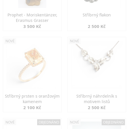
Prophet - Moriskentänzer,
Stříbrný flakon
Erasmus Grasser
3 500 Kč
2 500 Kč
NOVÉ
NOVÉ
Stříbrný prsten s oranžovým
Stříbrný náhrdelník s
kamenem
motivem listů
2 100 Kč
2 500 Kč
NOVÉ
OBJEDNÁNO
NOVÉ
OBJEDNÁNO