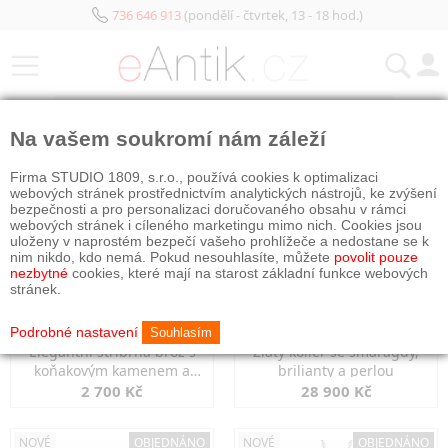
736 646 913
(pondělí - čtvrtek, 13 - 18 hod.)
KATEGORIE
Na vašem soukromí nám záleží
NOVÉ
OBJEDNÁNO
NOVÉ
OBJEDNÁNO
Firma STUDIO 1809, s.r.o., používá cookies k optimalizaci
webových stránek prostřednictvím analytických nástrojů, ke zvýšení
bezpečnosti a pro personalizaci doručovaného obsahu v rámci
webových stránek i cíleného marketingu mimo nich. Cookies jsou
uloženy v naprostém bezpečí vašeho prohlížeče a nedostane se k
nim nikdo, kdo nemá. Pokud nesouhlasíte, můžete
povolit pouze
nezbytné
cookies, které mají na starost základní funkce webových
stránek.
Podrobné nastavení
Souhlasím
Elegantní stříbrná brož s
Zlatý kolier se smaragdy,
koňakovým kamenem a
brilianty a perlou
markazity
2 700 Kč
28 900 Kč
NOVÉ
OBJEDNÁNO
NOVÉ
OBJEDNÁNO