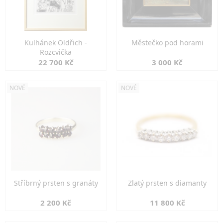
Kulhánek Oldřich -
Městečko pod horami
Rozcvička
22 700 Kč
3 000 Kč
NOVÉ
NOVÉ
Stříbrný prsten s granáty
Zlatý prsten s diamanty
2 200 Kč
11 800 Kč