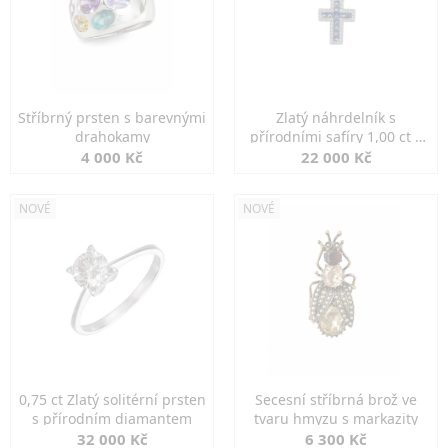
Stříbrný prsten s barevnými
Zlatý náhrdelník s
drahokamy
přírodními safíry 1,00 ct a
diamanty
4 000 Kč
22 000 Kč
NOVÉ
NOVÉ
0,75 ct Zlatý solitérní prsten
Secesní stříbrná brož ve
s přírodním diamantem
tvaru hmyzu s markazity
32 000 Kč
6 300 Kč