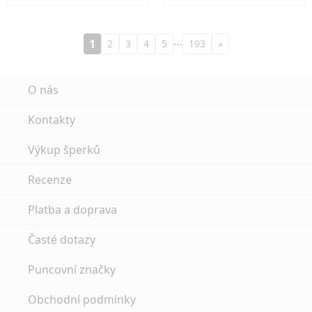
…
1
2
3
4
5
193
»
O nás
Kontakty
Výkup šperků
Recenze
Platba a doprava
Časté dotazy
Puncovní značky
Obchodní podmínky