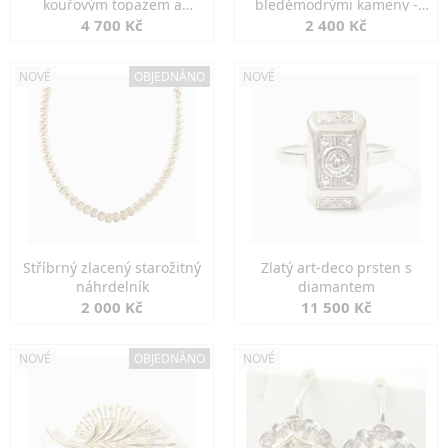
kouřovým topazem a
bleděmodrými kameny -
markazity
jemná elegance
4 700 Kč
2 400 Kč
NOVÉ
OBJEDNÁNO
NOVÉ
Stříbrný zlacený starožitný
Zlatý art-deco prsten s
náhrdelník
diamantem
2 000 Kč
11 500 Kč
NOVÉ
OBJEDNÁNO
NOVÉ