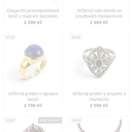
Elegantní prvorepubliková
Stříbrný náhrdelník se
brož s modrým spinelem
smaltovým medailonem
2 200 Kč
2 400 Kč
NOVÉ
NOVÉ
Stříbrný prsten s lapisem
Stříbrný prsten s onyxem a
lazuli
markazity
2 700 Kč
2 500 Kč
NOVÉ
OBJEDNÁNO
NOVÉ