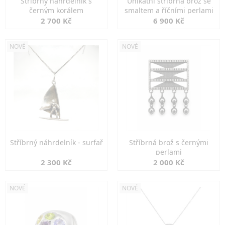
Stříbrný náhrdelník s
Unikátní stříbrná brož se
černým korálem
smaltem a říčními perlami
2 700 Kč
6 900 Kč
NOVÉ
NOVÉ
Stříbrný náhrdelník - surfař
Stříbrná brož s černými
perlami
2 300 Kč
2 000 Kč
NOVÉ
NOVÉ