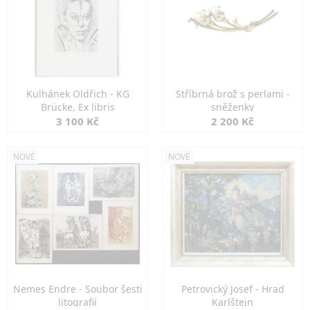
Kulhánek Oldřich - KG
Stříbrná brož s perlami -
Brücke, Ex libris
sněženky
3 100 Kč
2 200 Kč
NOVÉ
NOVÉ
Nemes Endre - Soubor šesti
Petrovický Josef - Hrad
litografií
Karlštejn