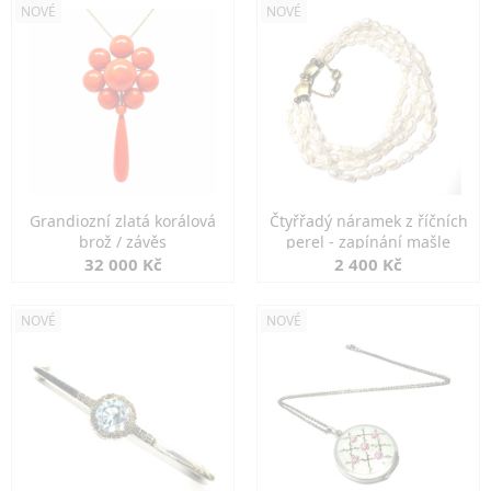
NOVÉ
NOVÉ
Grandiozní zlatá korálová
Čtyřřadý náramek z říčních
brož / závěs
perel - zapínání mašle
32 000 Kč
2 400 Kč
NOVÉ
NOVÉ