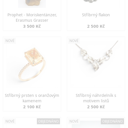
Prophet - Moriskentänzer,
Stříbrný flakon
Erasmus Grasser
3 500 Kč
2 500 Kč
NOVÉ
NOVÉ
Stříbrný prsten s oranžovým
Stříbrný náhrdelník s
kamenem
motivem listů
2 100 Kč
2 500 Kč
NOVÉ
OBJEDNÁNO
NOVÉ
OBJEDNÁNO