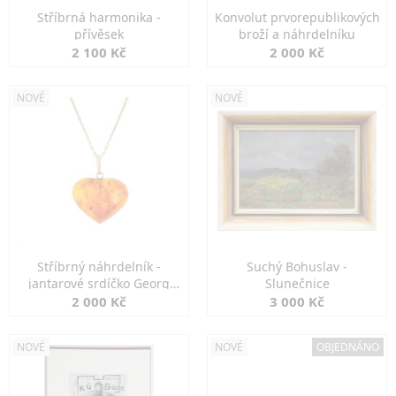
Stříbrná harmonika -
Konvolut prvorepublikových
přívěsek
broží a náhrdelníku
2 100 Kč
2 000 Kč
NOVÉ
NOVÉ
Stříbrný náhrdelník -
Suchý Bohuslav -
jantarové srdíčko Georg
Slunečnice
Kramer
2 000 Kč
3 000 Kč
NOVÉ
NOVÉ
OBJEDNÁNO