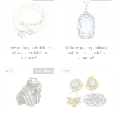
Jemný perlový náhrdelník s
Stříbrný prvorepublikový
dekorativním klíčkem
náhrdelník s modrým
spinelem
2 300 Kč
2 600 Kč
NOVÉ
OBJEDNÁNO
NOVÉ