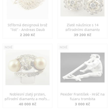
Stříbrná designová brož
Zlaté náušnice s 14
"list" - Andreas Daub
přírodními diamanty
2 200 Kč
39 200 Kč
NOVÉ
NOVÉ
Noblesní zlatý prsten,
Pexider František - Hráč na
přírodní diamanty a mořské
fujaru trombita
perly
40 000 Kč
3 000 Kč