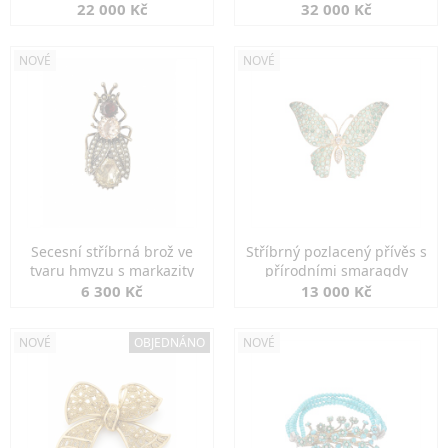
diamanty
22 000 Kč
32 000 Kč
NOVÉ
NOVÉ
Secesní stříbrná brož ve
Stříbrný pozlacený přívěs s
tvaru hmyzu s markazity
přírodními smaragdy
6 300 Kč
13 000 Kč
NOVÉ
OBJEDNÁNO
NOVÉ