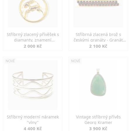
Stříbrný zlacený přívěšek s
Stříbrná zlacená brož s
diamanty, znamení
českými granáty - Granát
KOZOROH
Turnov
2 000 Kč
2 100 Kč
NOVÉ
NOVÉ
Stříbrný moderní náramek
Vintage stříbrný přívěs
"vlny"
Georg Kramer
4 400 Kč
3 900 Kč