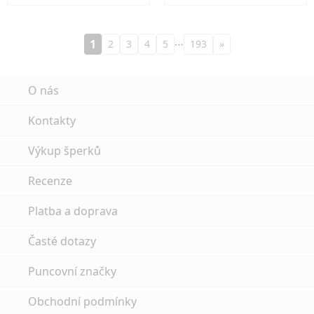
…
1
2
3
4
5
193
»
O nás
Kontakty
Výkup šperků
Recenze
Platba a doprava
Časté dotazy
Puncovní značky
Obchodní podmínky