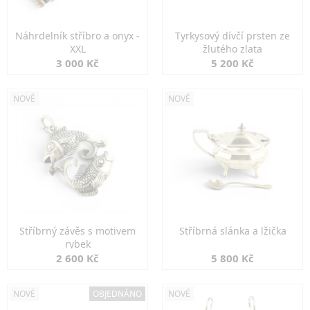
Náhrdelník stříbro a onyx -
Tyrkysový dívčí prsten ze
XXL
žlutého zlata
3 000 Kč
5 200 Kč
NOVÉ
NOVÉ
Stříbrný závěs s motivem
Stříbrná slánka a lžička
rybek
2 600 Kč
5 800 Kč
NOVÉ
OBJEDNÁNO
NOVÉ