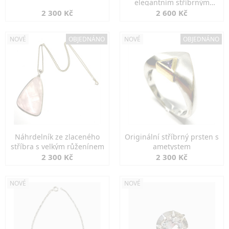
elegantním stříbrným
zapínáním
2 300 Kč
2 600 Kč
NOVÉ
OBJEDNÁNO
NOVÉ
OBJEDNÁNO
Náhrdelník ze zlaceného
Originální stříbrný prsten s
stříbra s velkým růženínem
ametystem
2 300 Kč
2 300 Kč
NOVÉ
NOVÉ