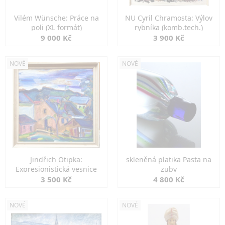
Vilém Wünsche: Práce na
NU Cyril Chramosta: Výlov
poli (XL formát)
rybníka (komb.tech.)
9 000 Kč
3 900 Kč
NOVÉ
NOVÉ
Jindřich Otipka:
skleněná platika Pasta na
Expresionistická vesnice
zuby
3 500 Kč
4 800 Kč
NOVÉ
NOVÉ