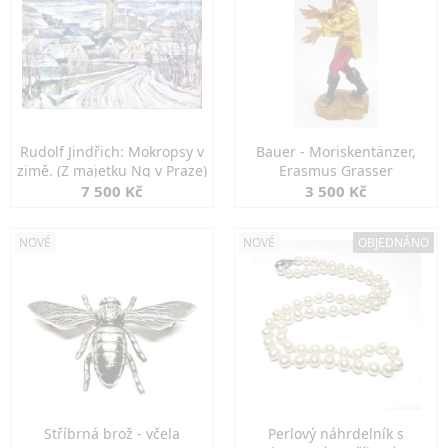
Rudolf Jindřich: Mokropsy v
Bauer - Moriskentänzer,
zimě. (Z majetku Ng v Praze)
Erasmus Grasser
7 500 Kč
3 500 Kč
NOVÉ
NOVÉ
OBJEDNÁNO
Stříbrná brož - včela
Perlový náhrdelník s