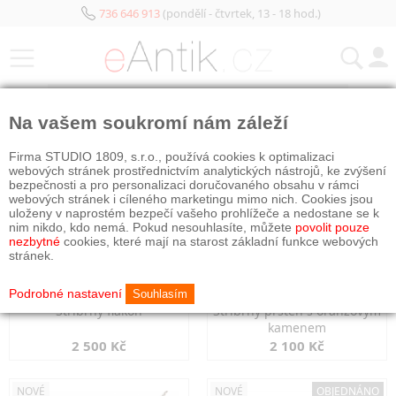
736 646 913
(pondělí - čtvrtek, 13 - 18 hod.)
KATEGORIE
Na vašem soukromí nám záleží
NOVÉ
NOVÉ
Firma STUDIO 1809, s.r.o., používá cookies k optimalizaci
webových stránek prostřednictvím analytických nástrojů, ke zvýšení
bezpečnosti a pro personalizaci doručovaného obsahu v rámci
webových stránek i cíleného marketingu mimo nich. Cookies jsou
uloženy v naprostém bezpečí vašeho prohlížeče a nedostane se k
nim nikdo, kdo nemá. Pokud nesouhlasíte, můžete
povolit pouze
nezbytné
cookies, které mají na starost základní funkce webových
stránek.
Podrobné nastavení
Souhlasím
Stříbrný flakon
Stříbrný prsten s oranžovým
kamenem
2 500 Kč
2 100 Kč
NOVÉ
NOVÉ
OBJEDNÁNO