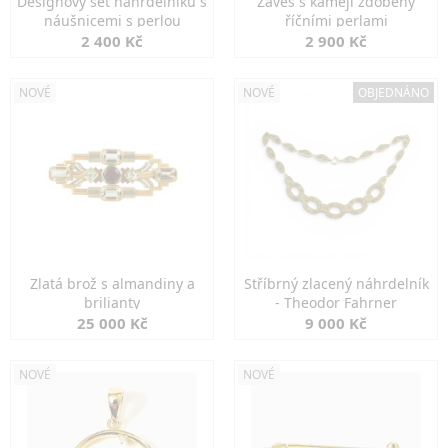
Designový set náhrdelníku s
Závěs s kamejí zdobený
náušnicemi s perlou
říčními perlami
2 400 Kč
2 900 Kč
NOVÉ
NOVÉ
OBJEDNÁNO
Zlatá brož s almandiny a
Stříbrný zlacený náhrdelník
brilianty
- Theodor Fahrner
25 000 Kč
9 000 Kč
NOVÉ
NOVÉ