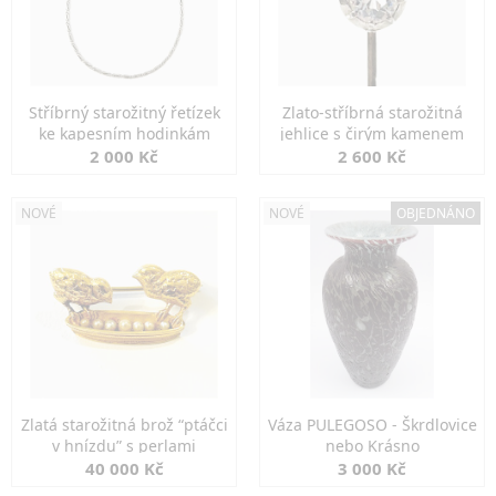
Stříbrný starožitný řetízek
Zlato-stříbrná starožitná
ke kapesním hodinkám
jehlice s čirým kamenem
2 000 Kč
2 600 Kč
NOVÉ
NOVÉ
OBJEDNÁNO
Zlatá starožitná brož “ptáčci
Váza PULEGOSO - Škrdlovice
v hnízdu” s perlami
nebo Krásno
40 000 Kč
3 000 Kč