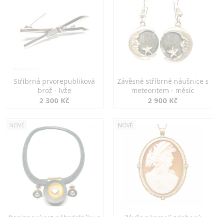
Stříbrná prvorepubliková
Závěsné stříbrné náušnice s
brož - lyže
meteoritem - měsíc
2 300 Kč
2 900 Kč
NOVÉ
NOVÉ