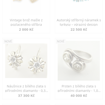
Vintage brož mašle z
Autorský stříbrný náramek s
pozlaceného stříbra
tyrkysy – výrazný design
2 000 Kč
22 500 Kč
NOVÉ
NOVÉ
Náušnice z bílého zlata s
Prsten z bílého zlata s
přírodními diamanty - 0,30
přírodními diamanty - 1,00
ct
ct
37 300 Kč
40 000 Kč