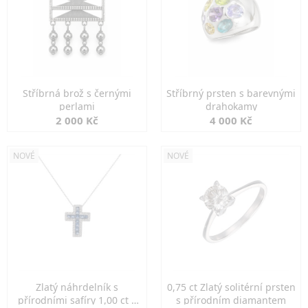
Stříbrná brož s černými
Stříbrný prsten s barevnými
perlami
drahokamy
2 000 Kč
4 000 Kč
NOVÉ
NOVÉ
Zlatý náhrdelník s
0,75 ct Zlatý solitérní prsten
přírodními safíry 1,00 ct a
s přírodním diamantem