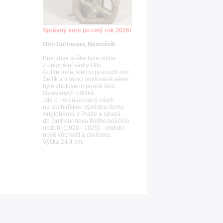
Správný kurs po celý rok 2026!
Otto Gutfreund, Námořník
Bronzová soška byla odlita
z originální sádry Otto
Gutfreunda, kterou posoudil doc.
Šetlík a v rámci limitované série
bylo zhotoveno pouze šest
číslovaných odlitků.
Jde o nerealizovaný návrh
na sochařskou výzdobu domu
Anglobanky v Praze a spadá
do Gutfreundova třetího tvůrčího
období (1920 - 1925) - období
nové věcnosti a civilismu.
Výška 24,4 cm.