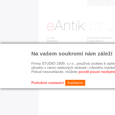
STA
O nás
Obchodní podmínky
Kontakty
Časté dotazy
Recenze
Ceník
Na vašem soukromí nám záleží
Detail položky již není dostupný.
Firma STUDIO 1809, s.r.o., používá cookies k optim
obsahu v rámci webových stránek i cíleného marke
Pokud nesouhlasíte, můžete
povolit pouze nezbytn
© 2003-2026 STUDIO 18
©
1992-2026 Softwarov
Nastavení cookies
Podrobné nastavení
Souhlasím