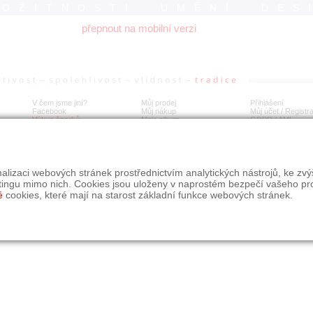
ROŽITNOSTI UMĚNÍ DES
přepnout na mobilní verzi
V čem jsme jiní?
Můj prodej
Přihlášení
Facebook
Můj nákup
Můj účet / Registr
Výkup šperků
Moje album
GDPR
/
AML
alizaci webových stránek prostřednictvím analytických nástrojů, ke zv
tingu mimo nich. Cookies jsou uloženy v naprostém bezpečí vašeho pr
é
cookies, které mají na starost základní funkce webových stránek.
09, s.r.o.
é řešení Studio dmm