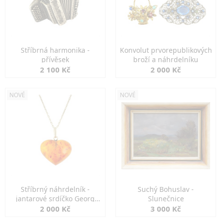
Stříbrná harmonika -
Konvolut prvorepublikových
přívěsek
broží a náhrdelníku
2 100 Kč
2 000 Kč
NOVÉ
NOVÉ
Stříbrný náhrdelník -
Suchý Bohuslav -
jantarové srdíčko Georg
Slunečnice
Kramer
2 000 Kč
3 000 Kč