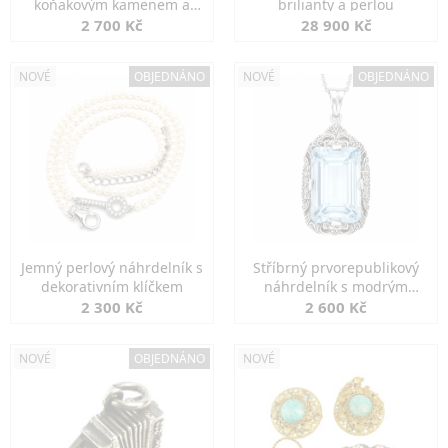
koňakovým kamenem a
brilianty a perlou
markazity
2 700 Kč
28 900 Kč
NOVÉ
OBJEDNÁNO
NOVÉ
OBJEDNÁNO
Jemný perlový náhrdelník s
Stříbrný prvorepublikový
dekorativním klíčkem
náhrdelník s modrým
spinelem
2 300 Kč
2 600 Kč
NOVÉ
OBJEDNÁNO
NOVÉ