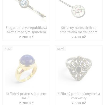
Elegantní prvorepubliková
Stříbrný náhrdelník se
brož s modrým spinelem
smaltovým medailonem
2 200 Kč
2 400 Kč
NOVÉ
NOVÉ
Stříbrný prsten s lapisem
Stříbrný prsten s onyxem a
lazuli
markazity
2 700 Kč
2 500 Kč