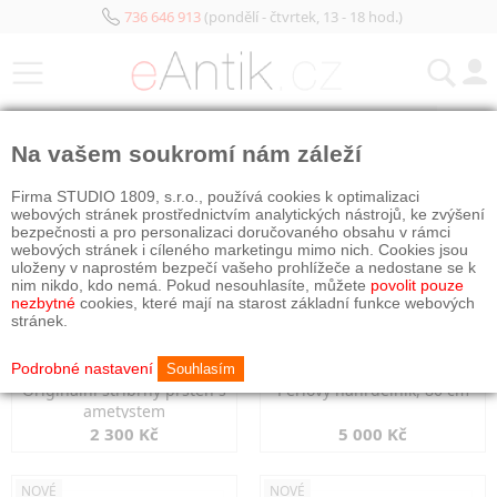
736 646 913
(pondělí - čtvrtek, 13 - 18 hod.)
KATEGORIE
Na vašem soukromí nám záleží
NOVÉ
NOVÉ
Firma STUDIO 1809, s.r.o., používá cookies k optimalizaci
webových stránek prostřednictvím analytických nástrojů, ke zvýšení
bezpečnosti a pro personalizaci doručovaného obsahu v rámci
webových stránek i cíleného marketingu mimo nich. Cookies jsou
uloženy v naprostém bezpečí vašeho prohlížeče a nedostane se k
nim nikdo, kdo nemá. Pokud nesouhlasíte, můžete
povolit pouze
nezbytné
cookies, které mají na starost základní funkce webových
stránek.
Podrobné nastavení
Souhlasím
Originální stříbrný prsten s
Perlový náhrdelník, 80 cm
ametystem
2 300 Kč
5 000 Kč
NOVÉ
NOVÉ