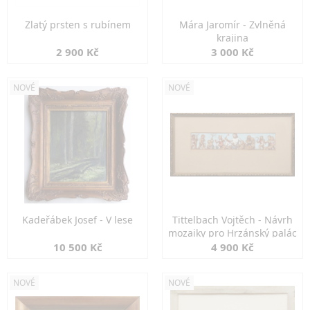
Zlatý prsten s rubínem
Mára Jaromír - Zvlněná
krajina
2 900 Kč
3 000 Kč
NOVÉ
NOVÉ
Kadeřábek Josef - V lese
Tittelbach Vojtěch - Návrh
mozaiky pro Hrzánský palác
10 500 Kč
4 900 Kč
NOVÉ
NOVÉ