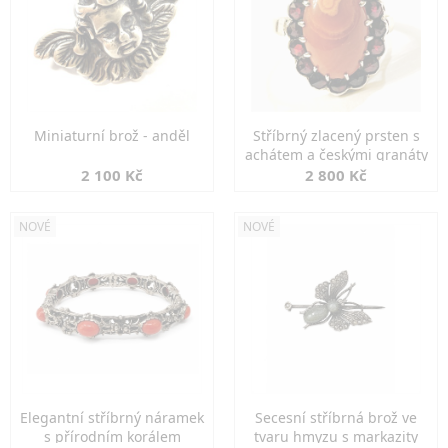
Miniaturní brož - anděl
Stříbrný zlacený prsten s
achátem a českými granáty
2 100 Kč
2 800 Kč
NOVÉ
NOVÉ
Elegantní stříbrný náramek
Secesní stříbrná brož ve
s přírodním korálem
tvaru hmyzu s markazity