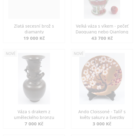
Zlatá secesní brož s
Velká váza s víkem - pečeť
diamanty
Daoguang nebo Qianlong
19 000 Kč
43 700 Kč
NOVÉ
NOVÉ
Váza s drakem z
Ando Cloissoné - Talíř s
uměleckého bronzu
květy sakury a švestky
7 000 Kč
3 000 Kč