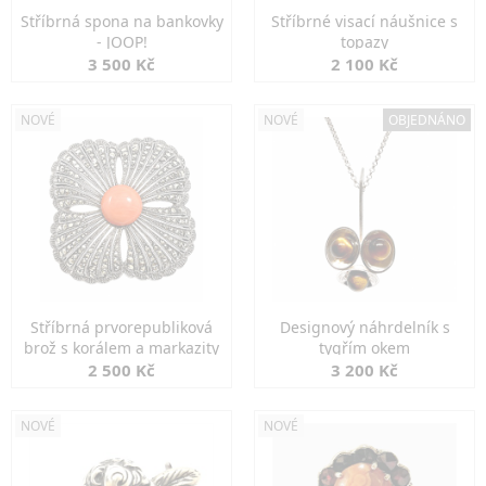
Stříbrná spona na bankovky
Stříbrné visací náušnice s
- JOOP!
topazy
3 500 Kč
2 100 Kč
NOVÉ
NOVÉ
OBJEDNÁNO
Stříbrná prvorepubliková
Designový náhrdelník s
brož s korálem a markazity
tygřím okem
2 500 Kč
3 200 Kč
NOVÉ
NOVÉ