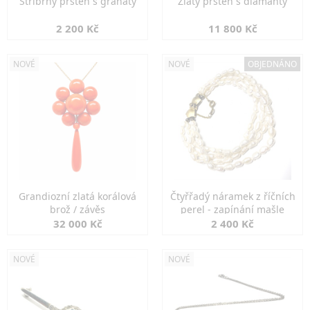
Stříbrný prsten s granáty
Zlatý prsten s diamanty
2 200 Kč
11 800 Kč
NOVÉ
NOVÉ
OBJEDNÁNO
Grandiozní zlatá korálová
Čtyřřadý náramek z říčních
brož / závěs
perel - zapínání mašle
32 000 Kč
2 400 Kč
NOVÉ
NOVÉ