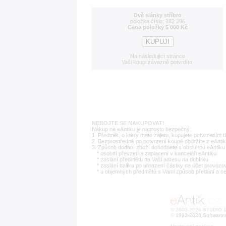
Dvě slánky stříbro
položka číslo: 182 296
Cena položky 5 000 Kč
Na následující stránce
Vaši koupi závazně potvrdíte.
NEBOJTE SE NAKUPOVAT!
Nákup na eAntiku je naprosto bezpečný:
1. Předmět, o který máte zájem, kupujete potvrzením t
2. Bezprostředně po potvrzení koupě obdržíte z eAntik
3. Způsob dodání zboží dohodnete s obsluhou eAntiku 
* osobní převzetí a zaplacení v kanceláři eAntiku
* zaslání předmětu na Vaši adresu na dobírku
* zaslání balíku po uhrazení částky na účet provozo
* u objemných předmětů s Vámi způsob předání a c
© 2003-2026 STUDIO 18
©
1992-2026 Softwarov