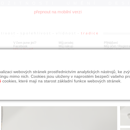
ROŽITNOSTI UMĚNÍ DES
přepnout na mobilní verzi
V čem jsme jiní?
Můj prodej
Přihlášení
Facebook
Můj nákup
Můj účet / Registr
Výkup šperků
Moje album
GDPR
/
AML
 slánky stříbro
alizaci webových stránek prostřednictvím analytických nástrojů, ke zv
tingu mimo nich. Cookies jsou uloženy v naprostém bezpečí vašeho pr
é
cookies, které mají na starost základní funkce webových stránek.
Í
MÍSTO EXPEDICE
Počet návštěv: 266
poslat příteli
Jihočeský kraj
uložit do alba
dotaz na prodejce