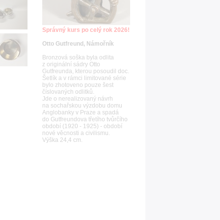
Správný kurs po celý rok 2026!
Otto Gutfreund, Námořník
Bronzová soška byla odlita
z originální sádry Otto
Gutfreunda, kterou posoudil doc.
Šetlík a v rámci limitované série
bylo zhotoveno pouze šest
číslovaných odlitků.
Jde o nerealizovaný návrh
na sochařskou výzdobu domu
Anglobanky v Praze a spadá
do Gutfreundova třetího tvůrčího
období (1920 - 1925) - období
nové věcnosti a civilismu.
Výška 24,4 cm.