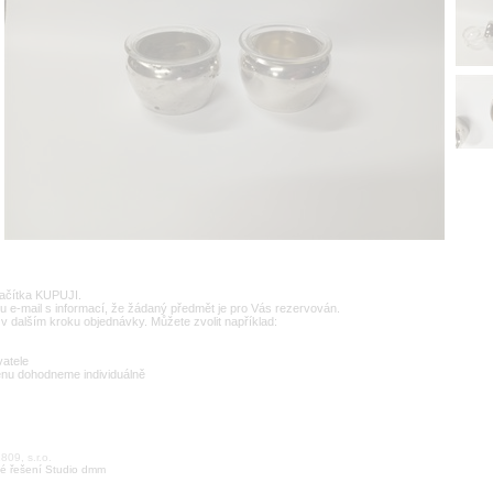
lačítka KUPUJI.
u e-mail s informací, že žádaný předmět je pro Vás rezervován.
v dalším kroku objednávky. Můžete zvolit například:
vatele
enu dohodneme individuálně
09, s.r.o.
é řešení Studio dmm