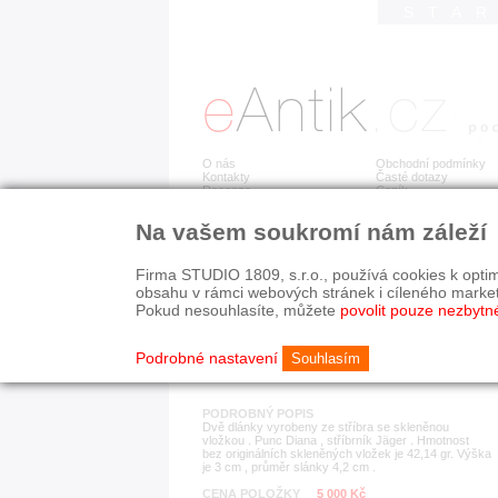
STA
O nás
Obchodní podmínky
Kontakty
Časté dotazy
Recenze
Ceník
Na vašem soukromí nám záleží
Detail položky
č. 182 296
Dvě
Firma STUDIO 1809, s.r.o., používá cookies k optim
obsahu v rámci webových stránek i cíleného marke
Pokud nesouhlasíte, můžete
povolit pouze nezbytn
KATEGORIE
HISTORICKÉ OBDOB
stříbrné předměty
1890-1940
Podrobné nastavení
Souhlasím
PODROBNÝ POPIS
Dvě dlánky vyrobeny ze stříbra se skleněnou
vložkou . Punc Diana , stříbrník Jäger . Hmotnost
bez originálních skleněných vložek je 42,14 gr. Výška
je 3 cm , průměr slánky 4,2 cm .
CENA POLOŽKY
5 000 Kč