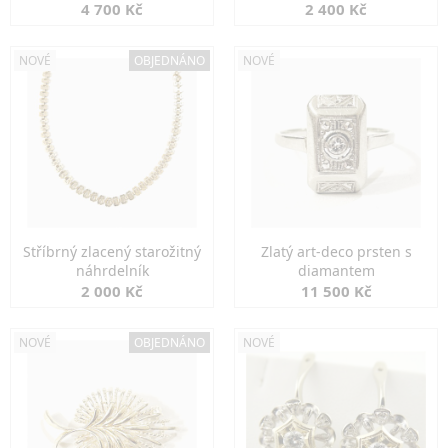
markazity
jemná elegance
4 700 Kč
2 400 Kč
NOVÉ
OBJEDNÁNO
NOVÉ
Stříbrný zlacený starožitný
Zlatý art-deco prsten s
náhrdelník
diamantem
2 000 Kč
11 500 Kč
NOVÉ
OBJEDNÁNO
NOVÉ