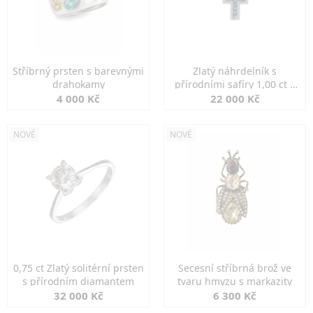
Stříbrný prsten s barevnými
Zlatý náhrdelník s
drahokamy
přírodními safíry 1,00 ct a
diamanty
4 000 Kč
22 000 Kč
NOVÉ
NOVÉ
0,75 ct Zlatý solitérní prsten
Secesní stříbrná brož ve
s přírodním diamantem
tvaru hmyzu s markazity
32 000 Kč
6 300 Kč