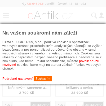
736 646 913
(pondělí - čtvrtek, 13 - 18 hod.)
KATEGORIE
Na vašem soukromí nám záleží
NOVÉ
NOVÉ
OBJEDNÁNO
Firma STUDIO 1809, s.r.o., používá cookies k optimalizaci
webových stránek prostřednictvím analytických nástrojů, ke zvýšení
bezpečnosti a pro personalizaci doručovaného obsahu v rámci
webových stránek i cíleného marketingu mimo nich. Cookies jsou
uloženy v naprostém bezpečí vašeho prohlížeče a nedostane se k
nim nikdo, kdo nemá. Pokud nesouhlasíte, můžete
povolit pouze
nezbytné
cookies, které mají na starost základní funkce webových
stránek.
Podrobné nastavení
Souhlasím
Elegantní stříbrná brož s
Zlatý kolier se smaragdy,
koňakovým kamenem a
brilianty a perlou
markazity
2 700 Kč
28 900 Kč
NOVÉ
OBJEDNÁNO
NOVÉ
OBJEDNÁNO