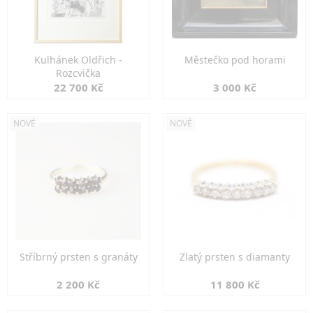
Kulhánek Oldřich -
Městečko pod horami
Rozcvička
22 700 Kč
3 000 Kč
NOVÉ
NOVÉ
Stříbrný prsten s granáty
Zlatý prsten s diamanty
2 200 Kč
11 800 Kč