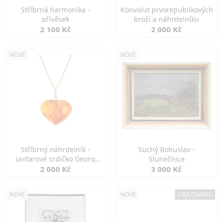
Stříbrná harmonika -
Konvolut prvorepublikových
přívěsek
broží a náhrdelníku
2 100 Kč
2 000 Kč
NOVÉ
NOVÉ
Stříbrný náhrdelník -
Suchý Bohuslav -
jantarové srdíčko Georg
Slunečnice
Kramer
2 000 Kč
3 000 Kč
NOVÉ
NOVÉ
OBJEDNÁNO