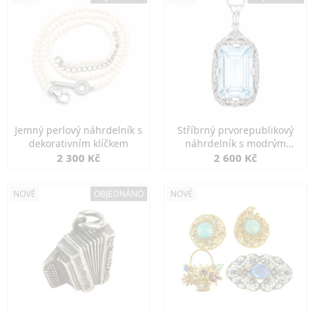
Jemný perlový náhrdelník s
Stříbrný prvorepublikový
dekorativním klíčkem
náhrdelník s modrým
spinelem
2 300 Kč
2 600 Kč
NOVÉ
OBJEDNÁNO
NOVÉ