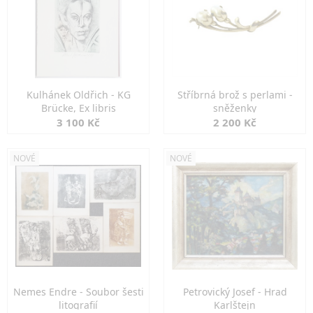
Kulhánek Oldřich - KG
Stříbrná brož s perlami -
Brücke, Ex libris
sněženky
3 100 Kč
2 200 Kč
NOVÉ
NOVÉ
Nemes Endre - Soubor šesti
Petrovický Josef - Hrad
litografií
Karlštejn