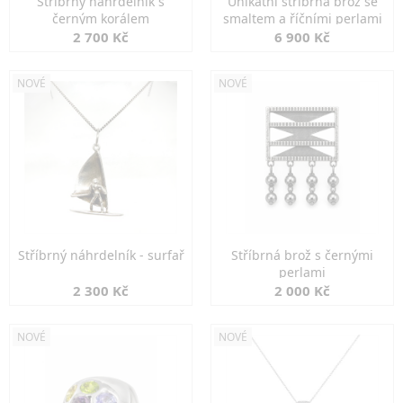
Stříbrný náhrdelník s
Unikátní stříbrná brož se
černým korálem
smaltem a říčními perlami
2 700 Kč
6 900 Kč
NOVÉ
NOVÉ
Stříbrný náhrdelník - surfař
Stříbrná brož s černými
perlami
2 300 Kč
2 000 Kč
NOVÉ
NOVÉ