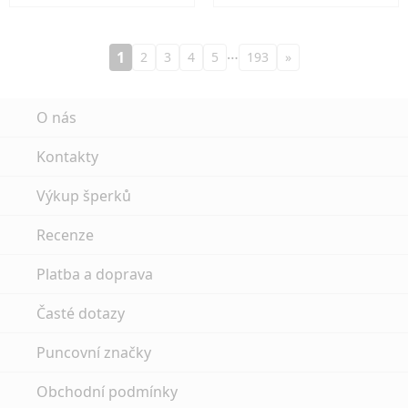
…
1
2
3
4
5
193
»
O nás
Kontakty
Výkup šperků
Recenze
Platba a doprava
Časté dotazy
Puncovní značky
Obchodní podmínky