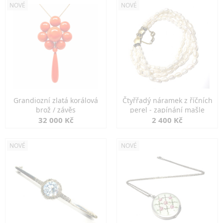
NOVÉ
NOVÉ
Grandiozní zlatá korálová
Čtyřřadý náramek z říčních
brož / závěs
perel - zapínání mašle
32 000 Kč
2 400 Kč
NOVÉ
NOVÉ