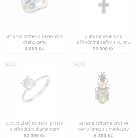
Stříbrný prsten s barevnými
Zlatý náhrdelník s
drahokamy
přírodními safíry 1,00 ct a
diamanty
4 000 Kč
22 000 Kč
NOVÉ
NOVÉ
0,75 ct Zlatý solitérní prsten
Secesní stříbrná brož ve
s přírodním diamantem
tvaru hmyzu s markazity
32 000 Kč
6 300 Kč