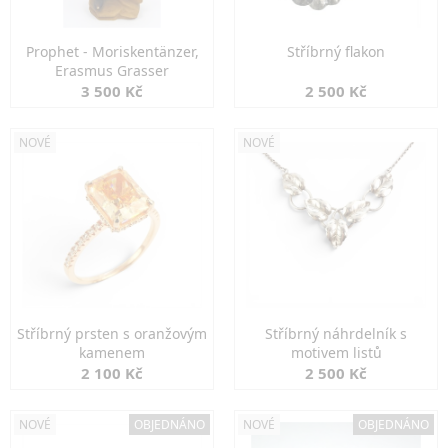
Prophet - Moriskentänzer,
Stříbrný flakon
Erasmus Grasser
3 500 Kč
2 500 Kč
NOVÉ
NOVÉ
Stříbrný prsten s oranžovým
Stříbrný náhrdelník s
kamenem
motivem listů
2 100 Kč
2 500 Kč
NOVÉ
OBJEDNÁNO
NOVÉ
OBJEDNÁNO