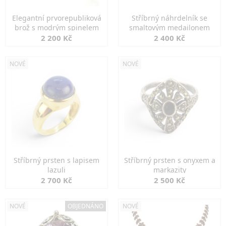
Elegantní prvorepubliková
Stříbrný náhrdelník se
brož s modrým spinelem
smaltovým medailonem
2 200 Kč
2 400 Kč
NOVÉ
NOVÉ
Stříbrný prsten s lapisem
Stříbrný prsten s onyxem a
lazuli
markazity
2 700 Kč
2 500 Kč
NOVÉ
OBJEDNÁNO
NOVÉ