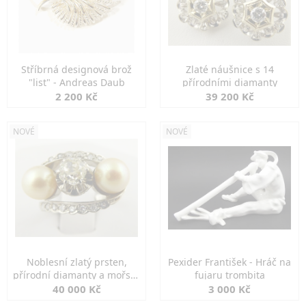
Stříbrná designová brož
Zlaté náušnice s 14
"list" - Andreas Daub
přírodními diamanty
2 200 Kč
39 200 Kč
NOVÉ
NOVÉ
Noblesní zlatý prsten,
Pexider František - Hráč na
přírodní diamanty a mořské
fujaru trombita
perly
40 000 Kč
3 000 Kč