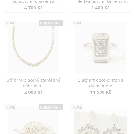
kouřovým topazem a
bleděmodrými kameny -
markazity
jemná elegance
4 700 Kč
2 400 Kč
NOVÉ
OBJEDNÁNO
NOVÉ
Stříbrný zlacený starožitný
Zlatý art-deco prsten s
náhrdelník
diamantem
2 000 Kč
11 500 Kč
NOVÉ
OBJEDNÁNO
NOVÉ