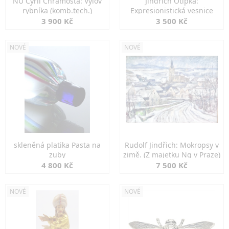
NU Cyril Chramosta: Výlov
Jindřich Otipka:
rybníka (komb.tech.)
Expresionistická vesnice
3 900 Kč
3 500 Kč
NOVÉ
NOVÉ
skleněná platika Pasta na
Rudolf Jindřich: Mokropsy v
zuby
zimě. (Z majetku Ng v Praze)
4 800 Kč
7 500 Kč
NOVÉ
NOVÉ