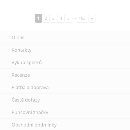
…
1
2
3
4
5
193
»
O nás
Kontakty
Výkup šperků
Recenze
Platba a doprava
Časté dotazy
Puncovní značky
Obchodní podmínky