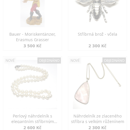
Bauer - Moriskentänzer,
Stříbrná brož - včela
Erasmus Grasser
3 500 Kč
2 300 Kč
NOVÉ
OBJEDNÁNO
NOVÉ
OBJEDNÁNO
Perlový náhrdelník s
Náhrdelník ze zlaceného
elegantním stříbrným
stříbra s velkým růženínem
zapínáním
2 600 Kč
2 300 Kč