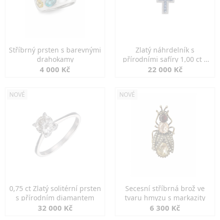
Stříbrný prsten s barevnými
Zlatý náhrdelník s
drahokamy
přírodními safíry 1,00 ct a
diamanty
4 000 Kč
22 000 Kč
NOVÉ
NOVÉ
0,75 ct Zlatý solitérní prsten
Secesní stříbrná brož ve
s přírodním diamantem
tvaru hmyzu s markazity
32 000 Kč
6 300 Kč