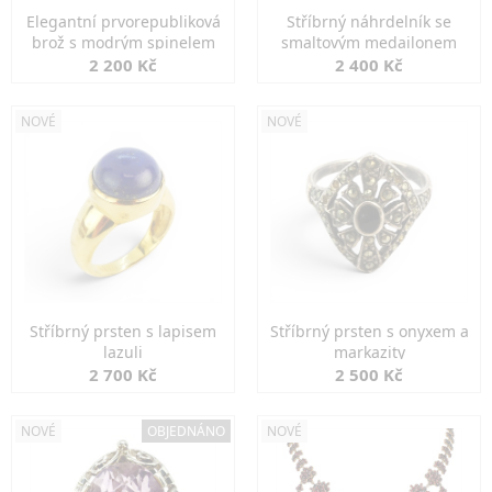
Elegantní prvorepubliková
Stříbrný náhrdelník se
brož s modrým spinelem
smaltovým medailonem
2 200 Kč
2 400 Kč
NOVÉ
NOVÉ
Stříbrný prsten s lapisem
Stříbrný prsten s onyxem a
lazuli
markazity
2 700 Kč
2 500 Kč
NOVÉ
OBJEDNÁNO
NOVÉ