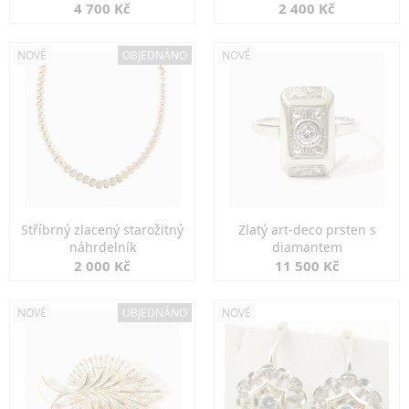
markazity
jemná elegance
4 700 Kč
2 400 Kč
NOVÉ
OBJEDNÁNO
NOVÉ
Stříbrný zlacený starožitný
Zlatý art-deco prsten s
náhrdelník
diamantem
2 000 Kč
11 500 Kč
NOVÉ
OBJEDNÁNO
NOVÉ