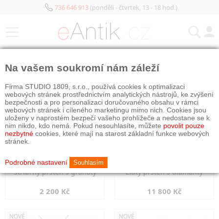
736 646 913
(pondělí - čtvrtek, 13 - 18 hod.)
KATEGORIE
Na vašem soukromí nám záleží
NOVÉ
NOVÉ
Firma STUDIO 1809, s.r.o., používá cookies k optimalizaci
webových stránek prostřednictvím analytických nástrojů, ke zvýšení
bezpečnosti a pro personalizaci doručovaného obsahu v rámci
webových stránek i cíleného marketingu mimo nich. Cookies jsou
uloženy v naprostém bezpečí vašeho prohlížeče a nedostane se k
nim nikdo, kdo nemá. Pokud nesouhlasíte, můžete
povolit pouze
nezbytné
cookies, které mají na starost základní funkce webových
stránek.
Podrobné nastavení
Souhlasím
Stříbrný prsten s granáty
Zlatý prsten s diamanty
2 200 Kč
11 800 Kč
NOVÉ
NOVÉ