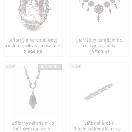
Stříbrný prvorepublikový
Starožitný náhrdelník s
prsten s velkým ametystem
českými granáty
2 800 Kč
18 500 Kč
NOVÉ
OBJEDNÁNO
NOVÉ
Stříbrný náhrdelník s
Stříbrná brož s
kouřovým topazem a
bleděmodrými kameny -