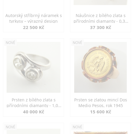
Autorský stříbrný náramek s
Náušnice z bílého zlata s
tyrkysy – výrazný design
přírodními diamanty - 0,30
ct
22 500 Kč
37 300 Kč
NOVÉ
NOVÉ
Prsten z bílého zlata s
Prsten se zlatou mincí Dos
přírodními diamanty - 1,00
Medio Pesos, rok 1945
ct
40 000 Kč
15 600 Kč
NOVÉ
NOVÉ