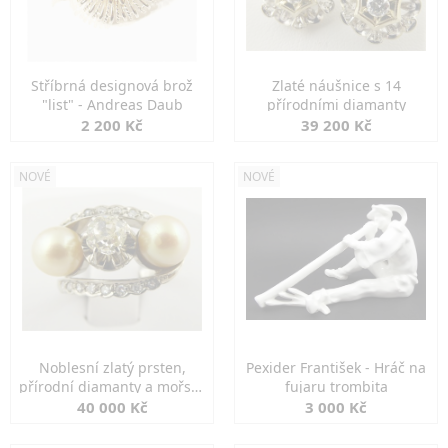
Stříbrná designová brož
Zlaté náušnice s 14
"list" - Andreas Daub
přírodními diamanty
2 200 Kč
39 200 Kč
NOVÉ
NOVÉ
Noblesní zlatý prsten,
Pexider František - Hráč na
přírodní diamanty a mořské
fujaru trombita
perly
40 000 Kč
3 000 Kč