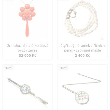
Grandiozní zlatá korálová
Čtyřřadý náramek z říčních
brož / závěs
perel - zapínání mašle
32 000 Kč
2 400 Kč
NOVÉ
NOVÉ