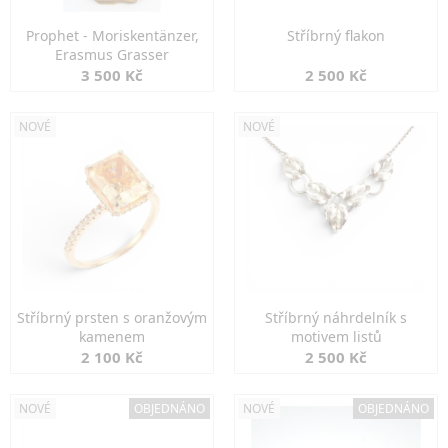
Prophet - Moriskentänzer,
Stříbrný flakon
Erasmus Grasser
3 500 Kč
2 500 Kč
NOVÉ
NOVÉ
Stříbrný prsten s oranžovým
Stříbrný náhrdelník s
kamenem
motivem listů
2 100 Kč
2 500 Kč
NOVÉ
OBJEDNÁNO
NOVÉ
OBJEDNÁNO