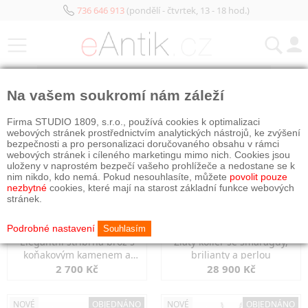
736 646 913
(pondělí - čtvrtek, 13 - 18 hod.)
KATEGORIE
Na vašem soukromí nám záleží
NOVÉ
OBJEDNÁNO
NOVÉ
OBJEDNÁNO
Firma STUDIO 1809, s.r.o., používá cookies k optimalizaci
webových stránek prostřednictvím analytických nástrojů, ke zvýšení
bezpečnosti a pro personalizaci doručovaného obsahu v rámci
webových stránek i cíleného marketingu mimo nich. Cookies jsou
uloženy v naprostém bezpečí vašeho prohlížeče a nedostane se k
nim nikdo, kdo nemá. Pokud nesouhlasíte, můžete
povolit pouze
nezbytné
cookies, které mají na starost základní funkce webových
stránek.
Podrobné nastavení
Souhlasím
Elegantní stříbrná brož s
Zlatý kolier se smaragdy,
koňakovým kamenem a
brilianty a perlou
markazity
2 700 Kč
28 900 Kč
NOVÉ
OBJEDNÁNO
NOVÉ
OBJEDNÁNO