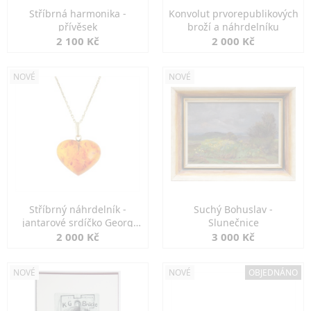
Stříbrná harmonika -
Konvolut prvorepublikových
přívěsek
broží a náhrdelníku
2 100 Kč
2 000 Kč
NOVÉ
NOVÉ
Stříbrný náhrdelník -
Suchý Bohuslav -
jantarové srdíčko Georg
Slunečnice
Kramer
2 000 Kč
3 000 Kč
NOVÉ
NOVÉ
OBJEDNÁNO