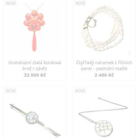
NOVÉ
NOVÉ
Grandiozní zlatá korálová
Čtyřřadý náramek z říčních
brož / závěs
perel - zapínání mašle
32 000 Kč
2 400 Kč
NOVÉ
NOVÉ