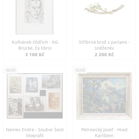
Kulhánek Oldřich - KG
Stříbrná brož s perlami -
Brücke, Ex libris
sněženky
3 100 Kč
2 200 Kč
NOVÉ
NOVÉ
Nemes Endre - Soubor šesti
Petrovický Josef - Hrad
litografií
Karlštejn