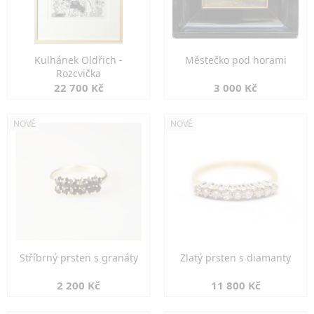
Kulhánek Oldřich -
Městečko pod horami
Rozcvička
22 700 Kč
3 000 Kč
NOVÉ
NOVÉ
Stříbrný prsten s granáty
Zlatý prsten s diamanty
2 200 Kč
11 800 Kč