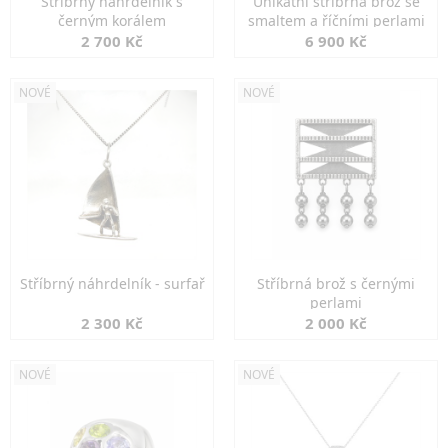
Stříbrný náhrdelník s
Unikátní stříbrná brož se
černým korálem
smaltem a říčními perlami
2 700 Kč
6 900 Kč
NOVÉ
NOVÉ
Stříbrný náhrdelník - surfař
Stříbrná brož s černými
perlami
2 300 Kč
2 000 Kč
NOVÉ
NOVÉ