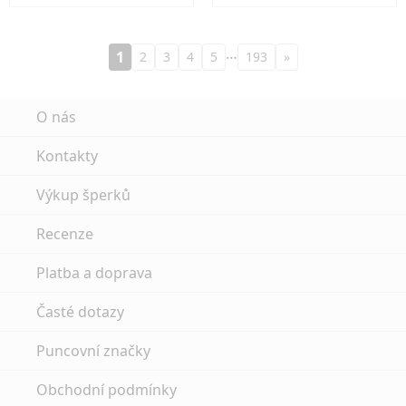
…
1
2
3
4
5
193
»
O nás
Kontakty
Výkup šperků
Recenze
Platba a doprava
Časté dotazy
Puncovní značky
Obchodní podmínky