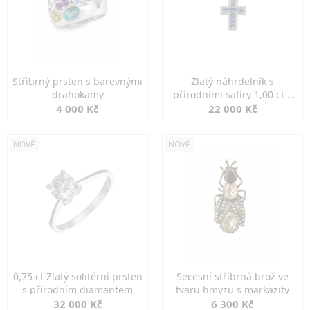
Stříbrný prsten s barevnými
Zlatý náhrdelník s
drahokamy
přírodními safíry 1,00 ct a
diamanty
4 000 Kč
22 000 Kč
NOVÉ
NOVÉ
0,75 ct Zlatý solitérní prsten
Secesní stříbrná brož ve
s přírodním diamantem
tvaru hmyzu s markazity
32 000 Kč
6 300 Kč