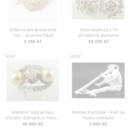
Stříbrná designová brož
Zlaté náušnice s 14
"list" - Andreas Daub
přírodními diamanty
2 200 Kč
39 200 Kč
NOVÉ
NOVÉ
Noblesní zlatý prsten,
Pexider František - Hráč na
přírodní diamanty a mořské
fujaru trombita
perly
40 000 Kč
3 000 Kč