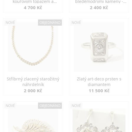
kouřovým topazem a
bleděmodrými kameny -
markazity
jemná elegance
4 700 Kč
2 400 Kč
NOVÉ
OBJEDNÁNO
NOVÉ
Stříbrný zlacený starožitný
Zlatý art-deco prsten s
náhrdelník
diamantem
2 000 Kč
11 500 Kč
NOVÉ
OBJEDNÁNO
NOVÉ