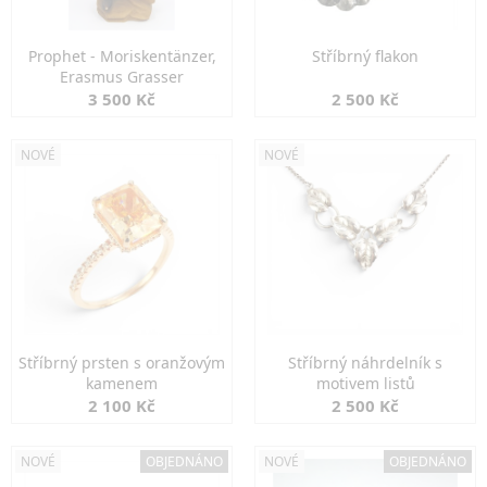
Prophet - Moriskentänzer,
Stříbrný flakon
Erasmus Grasser
3 500 Kč
2 500 Kč
NOVÉ
NOVÉ
Stříbrný prsten s oranžovým
Stříbrný náhrdelník s
kamenem
motivem listů
2 100 Kč
2 500 Kč
NOVÉ
OBJEDNÁNO
NOVÉ
OBJEDNÁNO