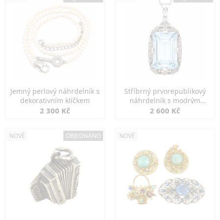
Jemný perlový náhrdelník s
Stříbrný prvorepublikový
dekorativním klíčkem
náhrdelník s modrým
spinelem
2 300 Kč
2 600 Kč
NOVÉ
OBJEDNÁNO
NOVÉ