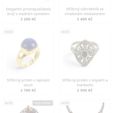
Elegantní prvorepubliková
Stříbrný náhrdelník se
brož s modrým spinelem
smaltovým medailonem
2 200 Kč
2 400 Kč
NOVÉ
NOVÉ
Stříbrný prsten s lapisem
Stříbrný prsten s onyxem a
lazuli
markazity
2 700 Kč
2 500 Kč
NOVÉ
OBJEDNÁNO
NOVÉ