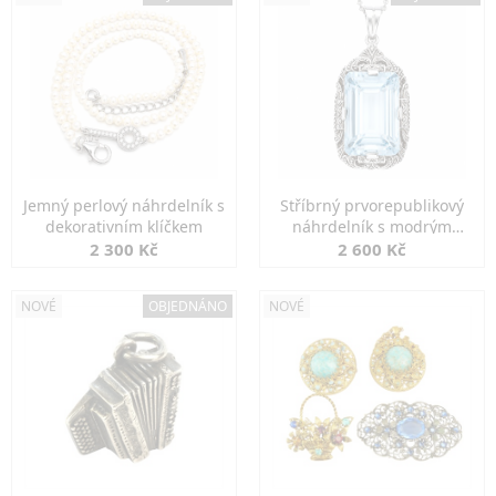
Jemný perlový náhrdelník s
Stříbrný prvorepublikový
dekorativním klíčkem
náhrdelník s modrým
spinelem
2 300 Kč
2 600 Kč
NOVÉ
OBJEDNÁNO
NOVÉ