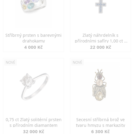
Stříbrný prsten s barevnými
Zlatý náhrdelník s
drahokamy
přírodními safíry 1,00 ct a
diamanty
4 000 Kč
22 000 Kč
NOVÉ
NOVÉ
0,75 ct Zlatý solitérní prsten
Secesní stříbrná brož ve
s přírodním diamantem
tvaru hmyzu s markazity
32 000 Kč
6 300 Kč