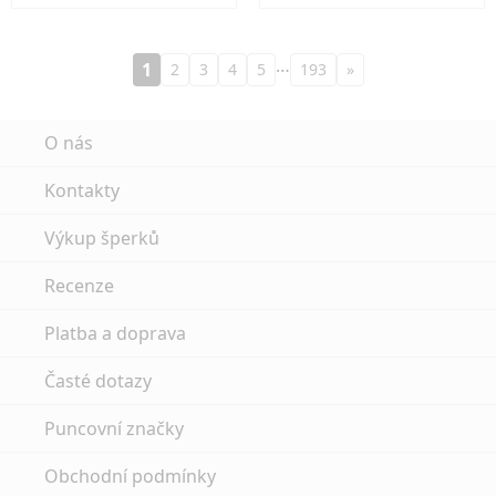
…
1
2
3
4
5
193
»
O nás
Kontakty
Výkup šperků
Recenze
Platba a doprava
Časté dotazy
Puncovní značky
Obchodní podmínky