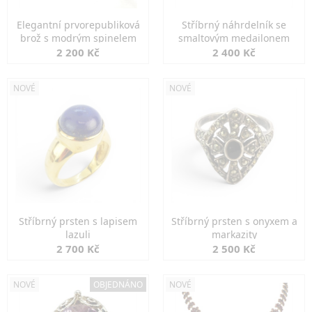
Elegantní prvorepubliková
Stříbrný náhrdelník se
brož s modrým spinelem
smaltovým medailonem
2 200 Kč
2 400 Kč
NOVÉ
NOVÉ
Stříbrný prsten s lapisem
Stříbrný prsten s onyxem a
lazuli
markazity
2 700 Kč
2 500 Kč
NOVÉ
OBJEDNÁNO
NOVÉ