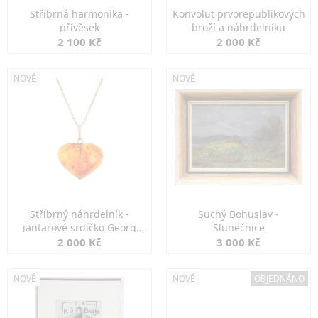
Stříbrná harmonika -
Konvolut prvorepublikových
přívěsek
broží a náhrdelníku
2 100 Kč
2 000 Kč
NOVÉ
NOVÉ
Stříbrný náhrdelník -
Suchý Bohuslav -
jantarové srdíčko Georg
Slunečnice
Kramer
2 000 Kč
3 000 Kč
NOVÉ
NOVÉ
OBJEDNÁNO