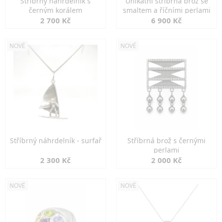
Stříbrný náhrdelník s
Unikátní stříbrná brož se
černým korálem
smaltem a říčními perlami
2 700 Kč
6 900 Kč
NOVÉ
NOVÉ
Stříbrný náhrdelník - surfař
Stříbrná brož s černými
perlami
2 300 Kč
2 000 Kč
NOVÉ
NOVÉ