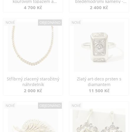
kouřovým topazem a
bleděmodrými kameny -
markazity
jemná elegance
4 700 Kč
2 400 Kč
NOVÉ
OBJEDNÁNO
NOVÉ
Stříbrný zlacený starožitný
Zlatý art-deco prsten s
náhrdelník
diamantem
2 000 Kč
11 500 Kč
NOVÉ
OBJEDNÁNO
NOVÉ