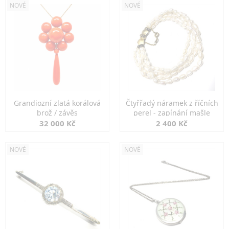
NOVÉ
NOVÉ
Grandiozní zlatá korálová
Čtyřřadý náramek z říčních
brož / závěs
perel - zapínání mašle
32 000 Kč
2 400 Kč
NOVÉ
NOVÉ