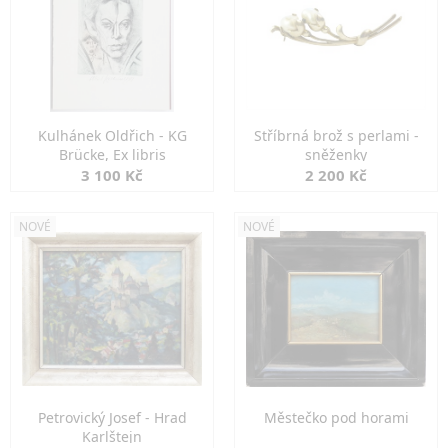
Kulhánek Oldřich - KG
Stříbrná brož s perlami -
Brücke, Ex libris
sněženky
3 100 Kč
2 200 Kč
NOVÉ
NOVÉ
Petrovický Josef - Hrad
Městečko pod horami
Karlštejn