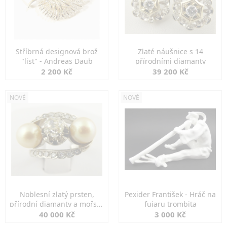
Stříbrná designová brož
Zlaté náušnice s 14
"list" - Andreas Daub
přírodními diamanty
2 200 Kč
39 200 Kč
NOVÉ
NOVÉ
Noblesní zlatý prsten,
Pexider František - Hráč na
přírodní diamanty a mořské
fujaru trombita
perly
40 000 Kč
3 000 Kč