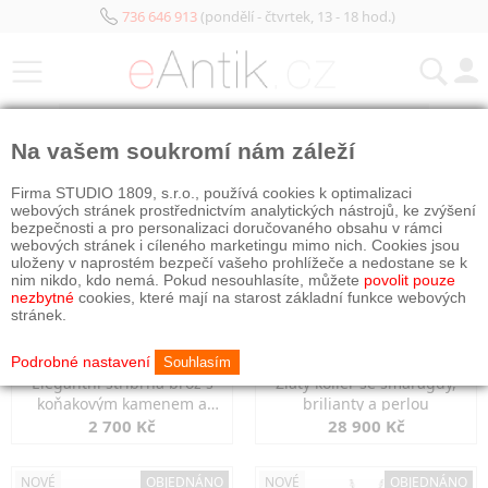
736 646 913
(pondělí - čtvrtek, 13 - 18 hod.)
KATEGORIE
Na vašem soukromí nám záleží
NOVÉ
NOVÉ
Firma STUDIO 1809, s.r.o., používá cookies k optimalizaci
webových stránek prostřednictvím analytických nástrojů, ke zvýšení
bezpečnosti a pro personalizaci doručovaného obsahu v rámci
webových stránek i cíleného marketingu mimo nich. Cookies jsou
uloženy v naprostém bezpečí vašeho prohlížeče a nedostane se k
nim nikdo, kdo nemá. Pokud nesouhlasíte, můžete
povolit pouze
nezbytné
cookies, které mají na starost základní funkce webových
stránek.
Podrobné nastavení
Souhlasím
Elegantní stříbrná brož s
Zlatý kolier se smaragdy,
koňakovým kamenem a
brilianty a perlou
markazity
2 700 Kč
28 900 Kč
NOVÉ
OBJEDNÁNO
NOVÉ
OBJEDNÁNO