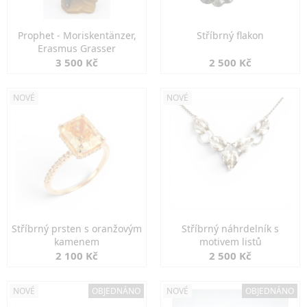
Prophet - Moriskentänzer,
Stříbrný flakon
Erasmus Grasser
3 500 Kč
2 500 Kč
NOVÉ
NOVÉ
Stříbrný prsten s oranžovým
Stříbrný náhrdelník s
kamenem
motivem listů
2 100 Kč
2 500 Kč
NOVÉ
OBJEDNÁNO
NOVÉ
OBJEDNÁNO