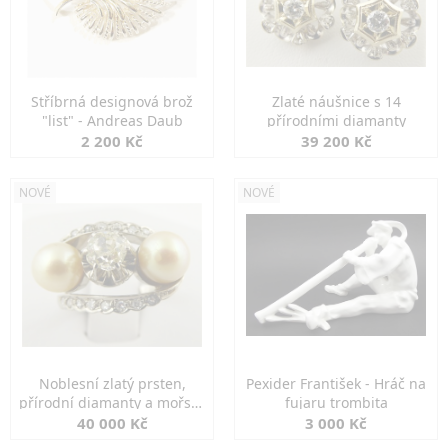
Stříbrná designová brož
Zlaté náušnice s 14
"list" - Andreas Daub
přírodními diamanty
2 200 Kč
39 200 Kč
NOVÉ
NOVÉ
Noblesní zlatý prsten,
Pexider František - Hráč na
přírodní diamanty a mořské
fujaru trombita
perly
40 000 Kč
3 000 Kč