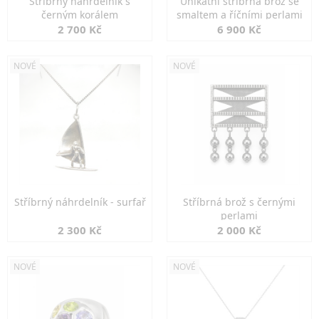
Stříbrný náhrdelník s
Unikátní stříbrná brož se
černým korálem
smaltem a říčními perlami
2 700 Kč
6 900 Kč
NOVÉ
NOVÉ
Stříbrný náhrdelník - surfař
Stříbrná brož s černými
perlami
2 300 Kč
2 000 Kč
NOVÉ
NOVÉ