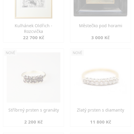
Kulhánek Oldřich -
Městečko pod horami
Rozcvička
22 700 Kč
3 000 Kč
NOVÉ
NOVÉ
Stříbrný prsten s granáty
Zlatý prsten s diamanty
2 200 Kč
11 800 Kč