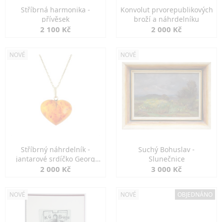
Stříbrná harmonika -
Konvolut prvorepublikových
přívěsek
broží a náhrdelníku
2 100 Kč
2 000 Kč
NOVÉ
NOVÉ
Stříbrný náhrdelník -
Suchý Bohuslav -
jantarové srdíčko Georg
Slunečnice
Kramer
2 000 Kč
3 000 Kč
NOVÉ
NOVÉ
OBJEDNÁNO