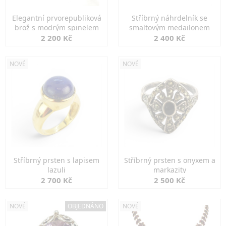
Elegantní prvorepubliková
Stříbrný náhrdelník se
brož s modrým spinelem
smaltovým medailonem
2 200 Kč
2 400 Kč
NOVÉ
NOVÉ
Stříbrný prsten s lapisem
Stříbrný prsten s onyxem a
lazuli
markazity
2 700 Kč
2 500 Kč
NOVÉ
OBJEDNÁNO
NOVÉ