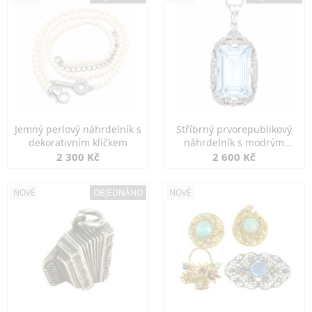
Jemný perlový náhrdelník s
Stříbrný prvorepublikový
dekorativním klíčkem
náhrdelník s modrým
spinelem
2 300 Kč
2 600 Kč
NOVÉ
OBJEDNÁNO
NOVÉ