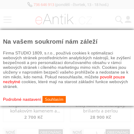
736 646 913
(pondělí - čtvrtek, 13 - 18 hod.)
KATEGORIE
Na vašem soukromí nám záleží
NOVÉ
OBJEDNÁNO
NOVÉ
OBJEDNÁNO
Firma STUDIO 1809, s.r.o., používá cookies k optimalizaci
webových stránek prostřednictvím analytických nástrojů, ke zvýšení
bezpečnosti a pro personalizaci doručovaného obsahu v rámci
webových stránek i cíleného marketingu mimo nich. Cookies jsou
uloženy v naprostém bezpečí vašeho prohlížeče a nedostane se k
nim nikdo, kdo nemá. Pokud nesouhlasíte, můžete
povolit pouze
nezbytné
cookies, které mají na starost základní funkce webových
stránek.
Podrobné nastavení
Souhlasím
Elegantní stříbrná brož s
Zlatý kolier se smaragdy,
koňakovým kamenem a
brilianty a perlou
markazity
2 700 Kč
28 900 Kč
NOVÉ
OBJEDNÁNO
NOVÉ
OBJEDNÁNO