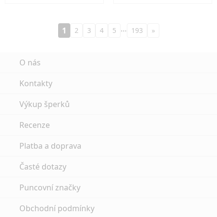
…
1
2
3
4
5
193
»
O nás
Kontakty
Výkup šperků
Recenze
Platba a doprava
Časté dotazy
Puncovní značky
Obchodní podmínky