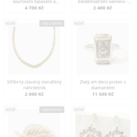
kouřovým topazem a
bleděmodrými kameny -
markazity
jemná elegance
4 700 Kč
2 400 Kč
NOVÉ
OBJEDNÁNO
NOVÉ
Stříbrný zlacený starožitný
Zlatý art-deco prsten s
náhrdelník
diamantem
2 000 Kč
11 500 Kč
NOVÉ
OBJEDNÁNO
NOVÉ