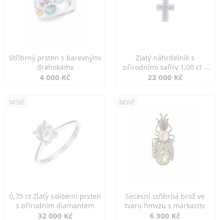
Stříbrný prsten s barevnými
Zlatý náhrdelník s
drahokamy
přírodními safíry 1,00 ct a
diamanty
4 000 Kč
22 000 Kč
NOVÉ
NOVÉ
0,75 ct Zlatý solitérní prsten
Secesní stříbrná brož ve
s přírodním diamantem
tvaru hmyzu s markazity
32 000 Kč
6 300 Kč