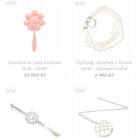
NOVÉ
NOVÉ
Grandiozní zlatá korálová
Čtyřřadý náramek z říčních
brož / závěs
perel - zapínání mašle
32 000 Kč
2 400 Kč
NOVÉ
NOVÉ