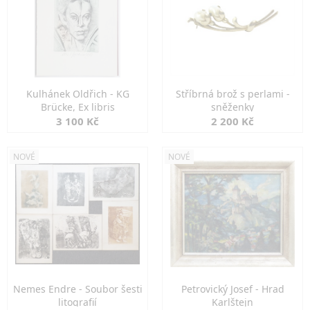
Kulhánek Oldřich - KG
Stříbrná brož s perlami -
Brücke, Ex libris
sněženky
3 100 Kč
2 200 Kč
NOVÉ
NOVÉ
Nemes Endre - Soubor šesti
Petrovický Josef - Hrad
litografií
Karlštejn