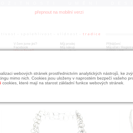
ROŽITNOSTI UMĚNÍ DES
přepnout na mobilní verzi
V čem jsme jiní?
Můj prodej
Přihlášení
Facebook
Můj nákup
Můj účet / Registr
Výkup šperků
Moje album
GDPR
/
AML
uhý designový stříbrný náhrdelník
alizaci webových stránek prostřednictvím analytických nástrojů, ke zv
tingu mimo nich. Cookies jsou uloženy v naprostém bezpečí vašeho pr
é
cookies, které mají na starost základní funkce webových stránek.
Í
MÍSTO EXPEDICE
Počet návštěv: 214
poslat příteli
Praha
uložit do alba
dotaz na prodejce