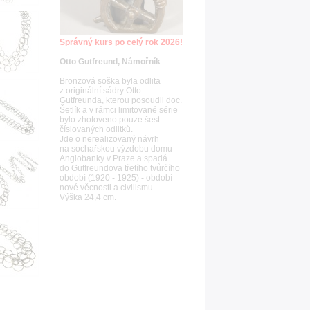
Správný kurs po celý rok 2026!
Otto Gutfreund, Námořník
Bronzová soška byla odlita
z originální sádry Otto
Gutfreunda, kterou posoudil doc.
Šetlík a v rámci limitované série
bylo zhotoveno pouze šest
číslovaných odlitků.
Jde o nerealizovaný návrh
na sochařskou výzdobu domu
Anglobanky v Praze a spadá
do Gutfreundova třetího tvůrčího
období (1920 - 1925) - období
nové věcnosti a civilismu.
Výška 24,4 cm.