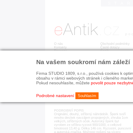
STA
O nás
Obchodní podmínky
Kontakty
Časté dotazy
Recenze
Ceník
Na vašem soukromí nám záleží
Detail položky
č. 184 031
Dlo
Firma STUDIO 1809, s.r.o., používá cookies k optim
obsahu v rámci webových stránek i cíleného marke
Pokud nesouhlasíte, můžete
povolit pouze nezbytn
KATEGORIE
HISTORICKÉ OBDOB
náhrdelníky
od r. 1940
Podrobné nastavení
Souhlasím
PODROBNÝ POPIS
Originální, dlouhý, stříbrný náhrdelník. Šperk tvoří
mnoho desítek navzájem propojených, zhruba 1cm
velkých, stříbrných oček. Autorský šperk byl
vyroben ze stříbra ryzosti 900/1000, o celkové
hmotnosti 13,40 g. Délka 146 cm. Ryzostní, puncovní
a autorská značka. Možnost nošení na vícero