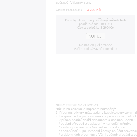
způsobů. Výborný stav.
CENA POLOŽKY
3 200 Kč
Dlouhý designový stříbrný náhrdelník
položka číslo: 184 031
Cena položky 3 200 Kč
Na následující stránce
Vaši koupi závazně potvrdíte.
NEBOJTE SE NAKUPOVAT!
Nákup na eAntiku je naprosto bezpečný:
1. Předmět, o který máte zájem, kupujete potvrzením t
2. Bezprostředně po potvrzení koupě obdržíte z eAntik
3. Způsob dodání zboží dohodnete s obsluhou eAntiku 
* osobní převzetí a zaplacení v kanceláři eAntiku
* zaslání předmětu na Vaši adresu na dobírku
* zaslání balíku po uhrazení částky na účet provozo
* u objemných předmětů s Vámi způsob předání a c