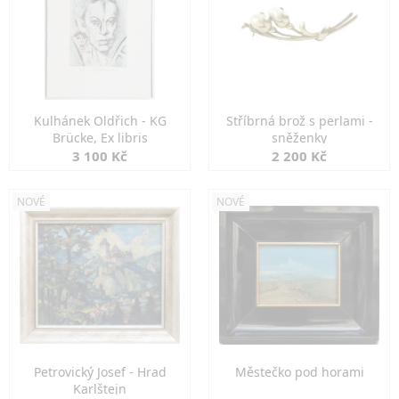
Kulhánek Oldřich - KG
Stříbrná brož s perlami -
Brücke, Ex libris
sněženky
3 100 Kč
2 200 Kč
NOVÉ
NOVÉ
Petrovický Josef - Hrad
Městečko pod horami
Karlštejn