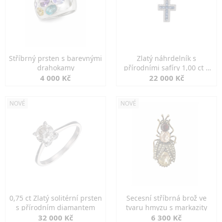
Stříbrný prsten s barevnými
Zlatý náhrdelník s
drahokamy
přírodními safíry 1,00 ct a
diamanty
4 000 Kč
22 000 Kč
NOVÉ
NOVÉ
0,75 ct Zlatý solitérní prsten
Secesní stříbrná brož ve
s přírodním diamantem
tvaru hmyzu s markazity
32 000 Kč
6 300 Kč