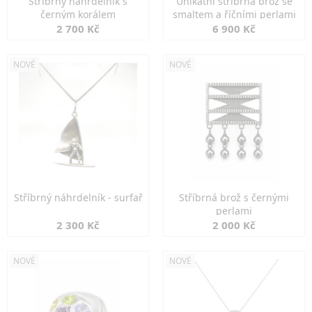
Stříbrný náhrdelník s
Unikátní stříbrná brož se
černým korálem
smaltem a říčními perlami
2 700 Kč
6 900 Kč
NOVÉ
NOVÉ
Stříbrný náhrdelník - surfař
Stříbrná brož s černými
perlami
2 300 Kč
2 000 Kč
NOVÉ
NOVÉ