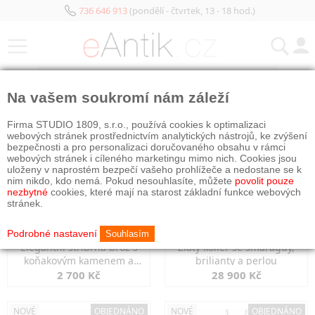
736 646 913
(pondělí - čtvrtek, 13 - 18 hod.)
KATEGORIE
Na vašem soukromí nám záleží
NOVÉ
NOVÉ
Firma STUDIO 1809, s.r.o., používá cookies k optimalizaci
webových stránek prostřednictvím analytických nástrojů, ke zvýšení
bezpečnosti a pro personalizaci doručovaného obsahu v rámci
webových stránek i cíleného marketingu mimo nich. Cookies jsou
uloženy v naprostém bezpečí vašeho prohlížeče a nedostane se k
nim nikdo, kdo nemá. Pokud nesouhlasíte, můžete
povolit pouze
nezbytné
cookies, které mají na starost základní funkce webových
stránek.
Podrobné nastavení
Souhlasím
Elegantní stříbrná brož s
Zlatý kolier se smaragdy,
koňakovým kamenem a
brilianty a perlou
markazity
2 700 Kč
28 900 Kč
NOVÉ
OBJEDNÁNO
NOVÉ
OBJEDNÁNO