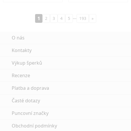
…
1
2
3
4
5
193
»
O nás
Kontakty
Výkup šperků
Recenze
Platba a doprava
Časté dotazy
Puncovní značky
Obchodní podmínky