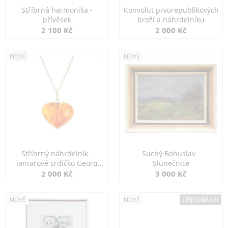
Stříbrná harmonika -
Konvolut prvorepublikových
přívěsek
broží a náhrdelníku
2 100 Kč
2 000 Kč
NOVÉ
NOVÉ
Stříbrný náhrdelník -
Suchý Bohuslav -
jantarové srdíčko Georg
Slunečnice
Kramer
2 000 Kč
3 000 Kč
NOVÉ
NOVÉ
OBJEDNÁNO