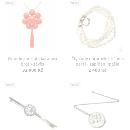
NOVÉ
NOVÉ
Grandiozní zlatá korálová
Čtyřřadý náramek z říčních
brož / závěs
perel - zapínání mašle
32 000 Kč
2 400 Kč
NOVÉ
NOVÉ