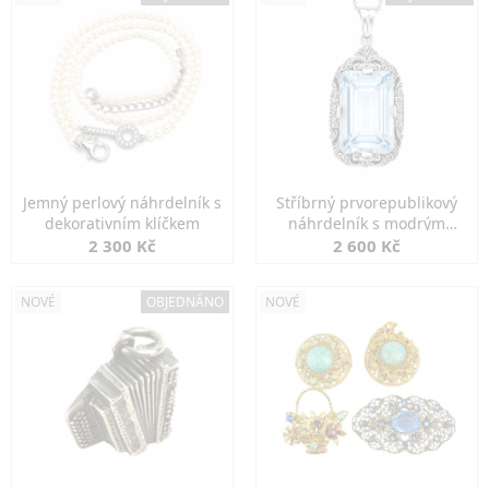
Jemný perlový náhrdelník s
Stříbrný prvorepublikový
dekorativním klíčkem
náhrdelník s modrým
spinelem
2 300 Kč
2 600 Kč
NOVÉ
OBJEDNÁNO
NOVÉ