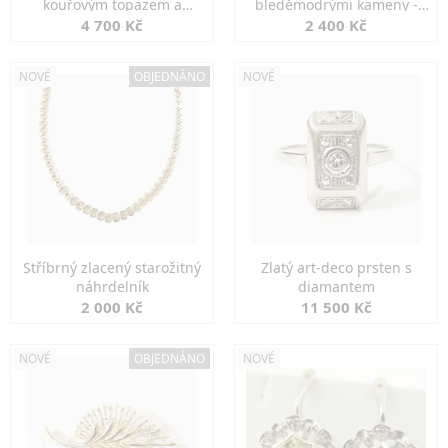
kouřovým topazem a
bleděmodrými kameny -
markazity
jemná elegance
4 700 Kč
2 400 Kč
NOVÉ
OBJEDNÁNO
NOVÉ
Stříbrný zlacený starožitný
Zlatý art-deco prsten s
náhrdelník
diamantem
2 000 Kč
11 500 Kč
NOVÉ
OBJEDNÁNO
NOVÉ