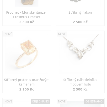
Prophet - Moriskentänzer,
Stříbrný flakon
Erasmus Grasser
3 500 Kč
2 500 Kč
NOVÉ
NOVÉ
Stříbrný prsten s oranžovým
Stříbrný náhrdelník s
kamenem
motivem listů
2 100 Kč
2 500 Kč
NOVÉ
OBJEDNÁNO
NOVÉ
OBJEDNÁNO