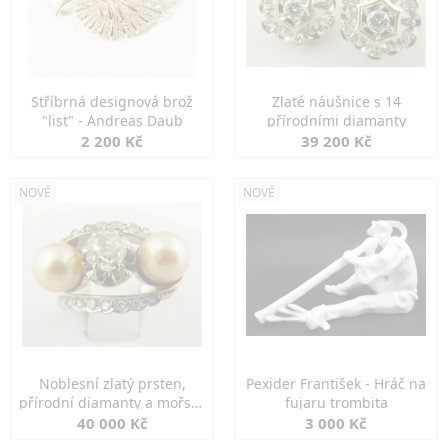
Stříbrná designová brož
Zlaté náušnice s 14
"list" - Andreas Daub
přírodními diamanty
2 200 Kč
39 200 Kč
NOVÉ
NOVÉ
Noblesní zlatý prsten,
Pexider František - Hráč na
přírodní diamanty a mořské
fujaru trombita
perly
40 000 Kč
3 000 Kč