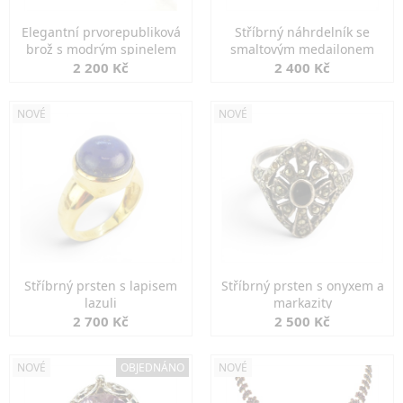
Elegantní prvorepubliková
Stříbrný náhrdelník se
brož s modrým spinelem
smaltovým medailonem
2 200 Kč
2 400 Kč
NOVÉ
NOVÉ
Stříbrný prsten s lapisem
Stříbrný prsten s onyxem a
lazuli
markazity
2 700 Kč
2 500 Kč
NOVÉ
OBJEDNÁNO
NOVÉ