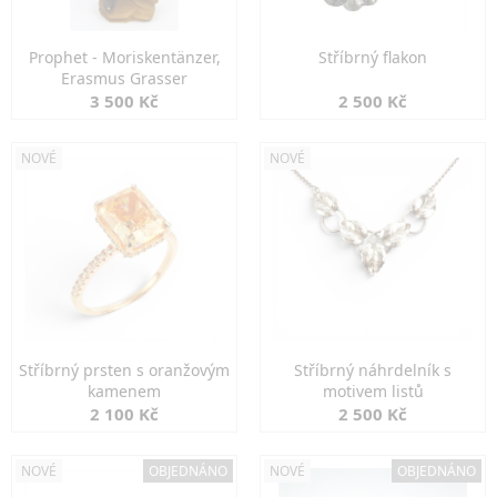
Prophet - Moriskentänzer,
Stříbrný flakon
Erasmus Grasser
3 500 Kč
2 500 Kč
NOVÉ
NOVÉ
Stříbrný prsten s oranžovým
Stříbrný náhrdelník s
kamenem
motivem listů
2 100 Kč
2 500 Kč
NOVÉ
OBJEDNÁNO
NOVÉ
OBJEDNÁNO