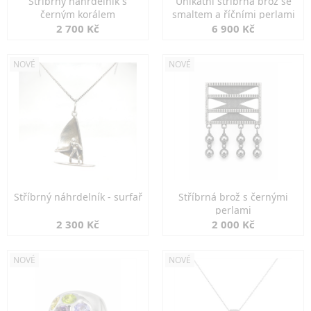
Stříbrný náhrdelník s
Unikátní stříbrná brož se
černým korálem
smaltem a říčními perlami
2 700 Kč
6 900 Kč
NOVÉ
NOVÉ
Stříbrný náhrdelník - surfař
Stříbrná brož s černými
perlami
2 300 Kč
2 000 Kč
NOVÉ
NOVÉ