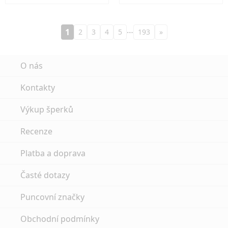
…
1
2
3
4
5
193
»
O nás
Kontakty
Výkup šperků
Recenze
Platba a doprava
Časté dotazy
Puncovní značky
Obchodní podmínky