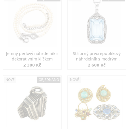
Jemný perlový náhrdelník s
Stříbrný prvorepublikový
dekorativním klíčkem
náhrdelník s modrým
spinelem
2 300 Kč
2 600 Kč
NOVÉ
OBJEDNÁNO
NOVÉ