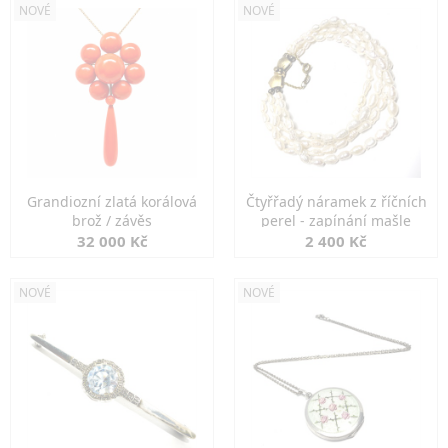
NOVÉ
NOVÉ
Grandiozní zlatá korálová
Čtyřřadý náramek z říčních
brož / závěs
perel - zapínání mašle
32 000 Kč
2 400 Kč
NOVÉ
NOVÉ