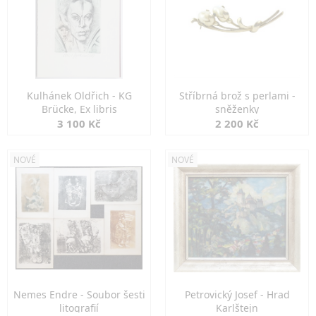
Kulhánek Oldřich - KG
Stříbrná brož s perlami -
Brücke, Ex libris
sněženky
3 100 Kč
2 200 Kč
NOVÉ
NOVÉ
Nemes Endre - Soubor šesti
Petrovický Josef - Hrad
litografií
Karlštejn