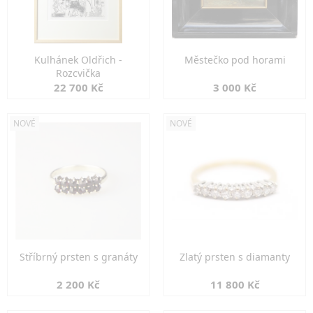
Kulhánek Oldřich -
Městečko pod horami
Rozcvička
22 700 Kč
3 000 Kč
NOVÉ
NOVÉ
Stříbrný prsten s granáty
Zlatý prsten s diamanty
2 200 Kč
11 800 Kč