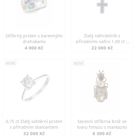
Stříbrný prsten s barevnými
Zlatý náhrdelník s
drahokamy
přírodními safíry 1,00 ct a
diamanty
4 000 Kč
22 000 Kč
NOVÉ
NOVÉ
0,75 ct Zlatý solitérní prsten
Secesní stříbrná brož ve
s přírodním diamantem
tvaru hmyzu s markazity
32 000 Kč
6 300 Kč