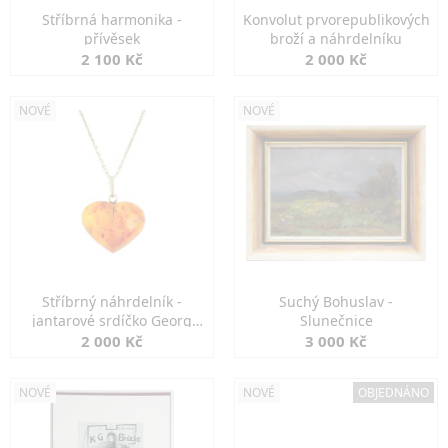
Stříbrná harmonika -
Konvolut prvorepublikových
přívěsek
broží a náhrdelníku
2 100 Kč
2 000 Kč
NOVÉ
NOVÉ
Stříbrný náhrdelník -
Suchý Bohuslav -
jantarové srdíčko Georg
Slunečnice
Kramer
2 000 Kč
3 000 Kč
NOVÉ
NOVÉ
OBJEDNÁNO