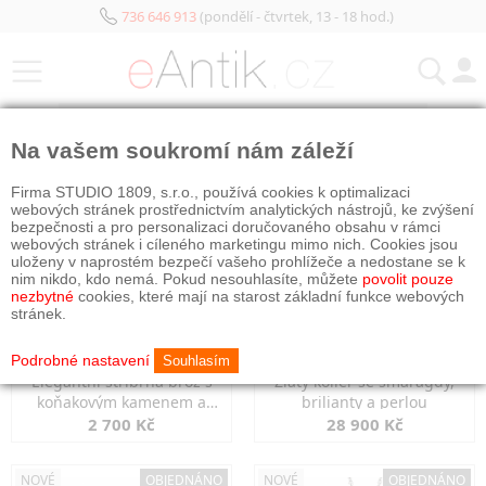
736 646 913
(pondělí - čtvrtek, 13 - 18 hod.)
KATEGORIE
Na vašem soukromí nám záleží
NOVÉ
OBJEDNÁNO
NOVÉ
OBJEDNÁNO
Firma STUDIO 1809, s.r.o., používá cookies k optimalizaci
webových stránek prostřednictvím analytických nástrojů, ke zvýšení
bezpečnosti a pro personalizaci doručovaného obsahu v rámci
webových stránek i cíleného marketingu mimo nich. Cookies jsou
uloženy v naprostém bezpečí vašeho prohlížeče a nedostane se k
nim nikdo, kdo nemá. Pokud nesouhlasíte, můžete
povolit pouze
nezbytné
cookies, které mají na starost základní funkce webových
stránek.
Podrobné nastavení
Souhlasím
Elegantní stříbrná brož s
Zlatý kolier se smaragdy,
koňakovým kamenem a
brilianty a perlou
markazity
2 700 Kč
28 900 Kč
NOVÉ
OBJEDNÁNO
NOVÉ
OBJEDNÁNO