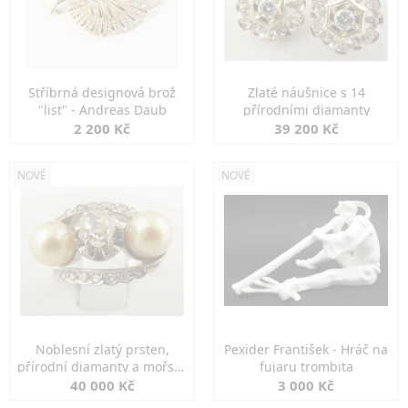
Stříbrná designová brož
Zlaté náušnice s 14
"list" - Andreas Daub
přírodními diamanty
2 200 Kč
39 200 Kč
NOVÉ
NOVÉ
Noblesní zlatý prsten,
Pexider František - Hráč na
přírodní diamanty a mořské
fujaru trombita
perly
40 000 Kč
3 000 Kč