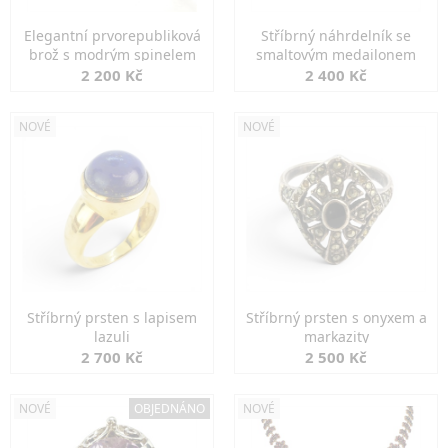
Elegantní prvorepubliková
Stříbrný náhrdelník se
brož s modrým spinelem
smaltovým medailonem
2 200 Kč
2 400 Kč
NOVÉ
NOVÉ
Stříbrný prsten s lapisem
Stříbrný prsten s onyxem a
lazuli
markazity
2 700 Kč
2 500 Kč
NOVÉ
OBJEDNÁNO
NOVÉ