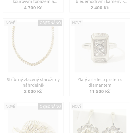
kouřovým topazem a
bleděmodrými kameny -
markazity
jemná elegance
4 700 Kč
2 400 Kč
NOVÉ
OBJEDNÁNO
NOVÉ
Stříbrný zlacený starožitný
Zlatý art-deco prsten s
náhrdelník
diamantem
2 000 Kč
11 500 Kč
NOVÉ
OBJEDNÁNO
NOVÉ