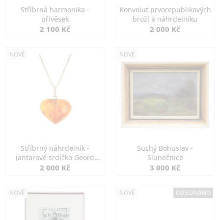
Stříbrná harmonika -
Konvolut prvorepublikových
přívěsek
broží a náhrdelníku
2 100 Kč
2 000 Kč
NOVÉ
NOVÉ
Stříbrný náhrdelník -
Suchý Bohuslav -
jantarové srdíčko Georg
Slunečnice
Kramer
2 000 Kč
3 000 Kč
NOVÉ
NOVÉ
OBJEDNÁNO