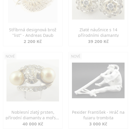
Stříbrná designová brož
Zlaté náušnice s 14
"list" - Andreas Daub
přírodními diamanty
2 200 Kč
39 200 Kč
NOVÉ
NOVÉ
Noblesní zlatý prsten,
Pexider František - Hráč na
přírodní diamanty a mořské
fujaru trombita
perly
40 000 Kč
3 000 Kč