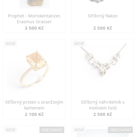
Prophet - Moriskentänzer,
Stříbrný flakon
Erasmus Grasser
3 500 Kč
2 500 Kč
NOVÉ
NOVÉ
Stříbrný prsten s oranžovým
Stříbrný náhrdelník s
kamenem
motivem listů
2 100 Kč
2 500 Kč
NOVÉ
OBJEDNÁNO
NOVÉ
OBJEDNÁNO