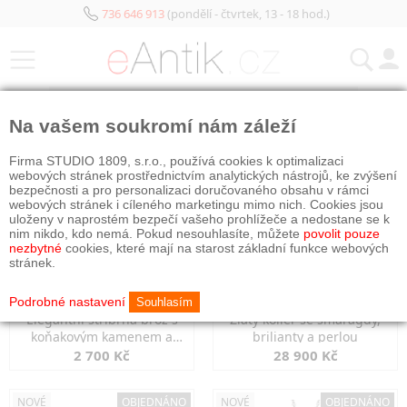
736 646 913
(pondělí - čtvrtek, 13 - 18 hod.)
KATEGORIE
Na vašem soukromí nám záleží
NOVÉ
OBJEDNÁNO
NOVÉ
OBJEDNÁNO
Firma STUDIO 1809, s.r.o., používá cookies k optimalizaci
webových stránek prostřednictvím analytických nástrojů, ke zvýšení
bezpečnosti a pro personalizaci doručovaného obsahu v rámci
webových stránek i cíleného marketingu mimo nich. Cookies jsou
uloženy v naprostém bezpečí vašeho prohlížeče a nedostane se k
nim nikdo, kdo nemá. Pokud nesouhlasíte, můžete
povolit pouze
nezbytné
cookies, které mají na starost základní funkce webových
stránek.
Podrobné nastavení
Souhlasím
Elegantní stříbrná brož s
Zlatý kolier se smaragdy,
koňakovým kamenem a
brilianty a perlou
markazity
2 700 Kč
28 900 Kč
NOVÉ
OBJEDNÁNO
NOVÉ
OBJEDNÁNO