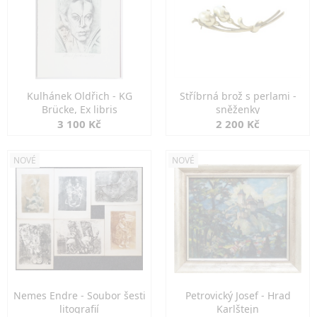
Kulhánek Oldřich - KG
Stříbrná brož s perlami -
Brücke, Ex libris
sněženky
3 100 Kč
2 200 Kč
NOVÉ
NOVÉ
Nemes Endre - Soubor šesti
Petrovický Josef - Hrad
litografií
Karlštejn