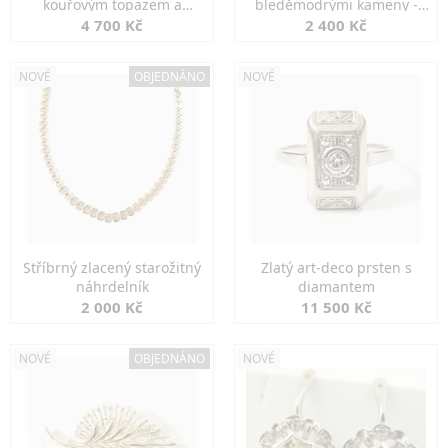
kouřovým topazem a
bleděmodrými kameny -
markazity
jemná elegance
4 700 Kč
2 400 Kč
NOVÉ
OBJEDNÁNO
NOVÉ
Stříbrný zlacený starožitný
Zlatý art-deco prsten s
náhrdelník
diamantem
2 000 Kč
11 500 Kč
NOVÉ
OBJEDNÁNO
NOVÉ