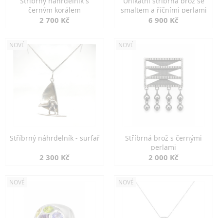
Stříbrný náhrdelník s
Unikátní stříbrná brož se
černým korálem
smaltem a říčními perlami
2 700 Kč
6 900 Kč
NOVÉ
NOVÉ
Stříbrný náhrdelník - surfař
Stříbrná brož s černými
perlami
2 300 Kč
2 000 Kč
NOVÉ
NOVÉ