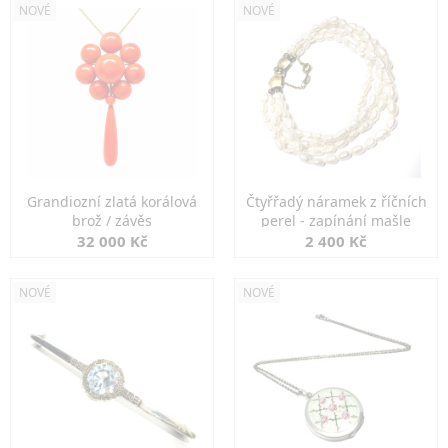
NOVÉ
NOVÉ
Grandiozní zlatá korálová
Čtyřřadý náramek z říčních
brož / závěs
perel - zapínání mašle
32 000 Kč
2 400 Kč
NOVÉ
NOVÉ