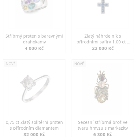
Stříbrný prsten s barevnými
Zlatý náhrdelník s
drahokamy
přírodními safíry 1,00 ct a
diamanty
4 000 Kč
22 000 Kč
NOVÉ
NOVÉ
0,75 ct Zlatý solitérní prsten
Secesní stříbrná brož ve
s přírodním diamantem
tvaru hmyzu s markazity
32 000 Kč
6 300 Kč