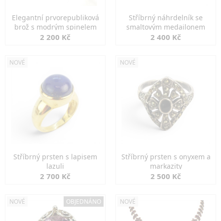
Elegantní prvorepubliková
Stříbrný náhrdelník se
brož s modrým spinelem
smaltovým medailonem
2 200 Kč
2 400 Kč
NOVÉ
NOVÉ
Stříbrný prsten s lapisem
Stříbrný prsten s onyxem a
lazuli
markazity
2 700 Kč
2 500 Kč
NOVÉ
OBJEDNÁNO
NOVÉ