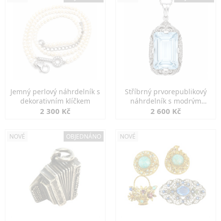
Jemný perlový náhrdelník s
Stříbrný prvorepublikový
dekorativním klíčkem
náhrdelník s modrým
spinelem
2 300 Kč
2 600 Kč
NOVÉ
OBJEDNÁNO
NOVÉ