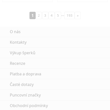
…
1
2
3
4
5
193
»
O nás
Kontakty
Výkup šperků
Recenze
Platba a doprava
Časté dotazy
Puncovní značky
Obchodní podmínky