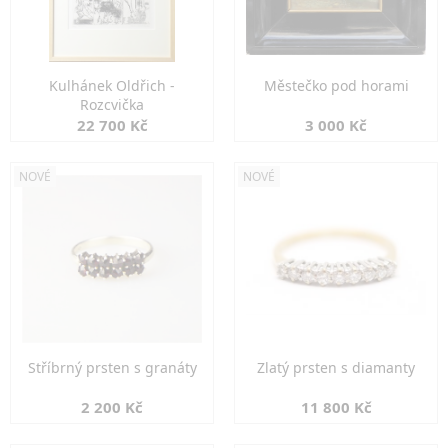
Kulhánek Oldřich -
Městečko pod horami
Rozcvička
22 700 Kč
3 000 Kč
NOVÉ
NOVÉ
Stříbrný prsten s granáty
Zlatý prsten s diamanty
2 200 Kč
11 800 Kč