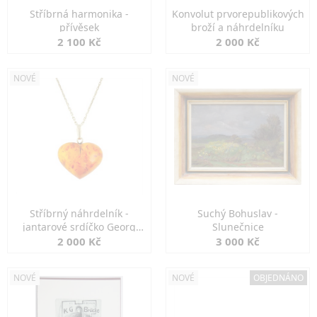
Stříbrná harmonika -
Konvolut prvorepublikových
přívěsek
broží a náhrdelníku
2 100 Kč
2 000 Kč
NOVÉ
NOVÉ
Stříbrný náhrdelník -
Suchý Bohuslav -
jantarové srdíčko Georg
Slunečnice
Kramer
2 000 Kč
3 000 Kč
NOVÉ
NOVÉ
OBJEDNÁNO