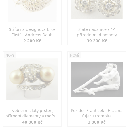
Stříbrná designová brož
Zlaté náušnice s 14
"list" - Andreas Daub
přírodními diamanty
2 200 Kč
39 200 Kč
NOVÉ
NOVÉ
Noblesní zlatý prsten,
Pexider František - Hráč na
přírodní diamanty a mořské
fujaru trombita
perly
40 000 Kč
3 000 Kč