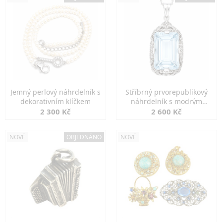
Jemný perlový náhrdelník s
Stříbrný prvorepublikový
dekorativním klíčkem
náhrdelník s modrým
spinelem
2 300 Kč
2 600 Kč
NOVÉ
OBJEDNÁNO
NOVÉ