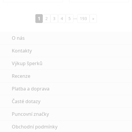
…
1
2
3
4
5
193
»
O nás
Kontakty
Výkup šperků
Recenze
Platba a doprava
Časté dotazy
Puncovní značky
Obchodní podmínky