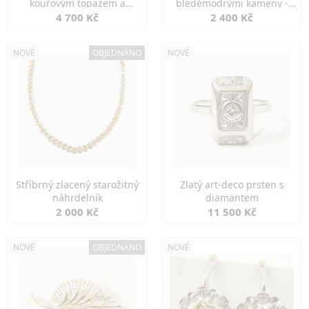
kouřovým topazem a
bleděmodrými kameny -
markazity
jemná elegance
4 700 Kč
2 400 Kč
NOVÉ
OBJEDNÁNO
NOVÉ
Stříbrný zlacený starožitný
Zlatý art-deco prsten s
náhrdelník
diamantem
2 000 Kč
11 500 Kč
NOVÉ
OBJEDNÁNO
NOVÉ