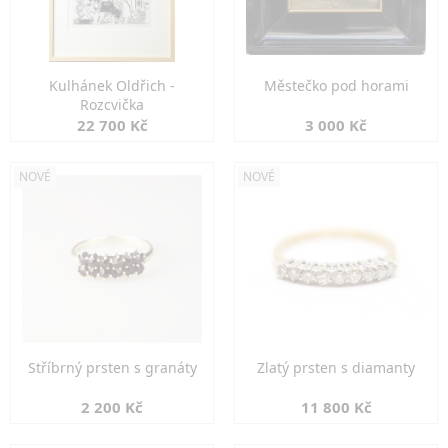
Kulhánek Oldřich -
Městečko pod horami
Rozcvička
22 700 Kč
3 000 Kč
NOVÉ
NOVÉ
Stříbrný prsten s granáty
Zlatý prsten s diamanty
2 200 Kč
11 800 Kč