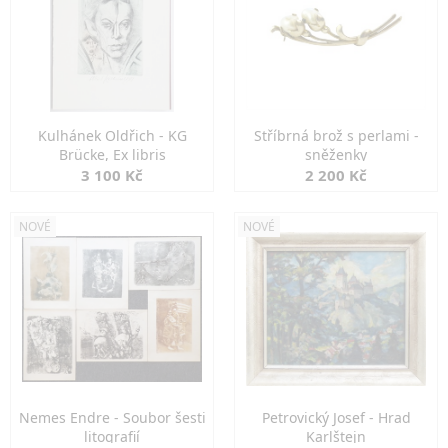
Kulhánek Oldřich - KG
Stříbrná brož s perlami -
Brücke, Ex libris
sněženky
3 100 Kč
2 200 Kč
NOVÉ
NOVÉ
Nemes Endre - Soubor šesti
Petrovický Josef - Hrad
litografií
Karlštejn