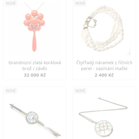
NOVÉ
NOVÉ
Grandiozní zlatá korálová
Čtyřřadý náramek z říčních
brož / závěs
perel - zapínání mašle
32 000 Kč
2 400 Kč
NOVÉ
NOVÉ