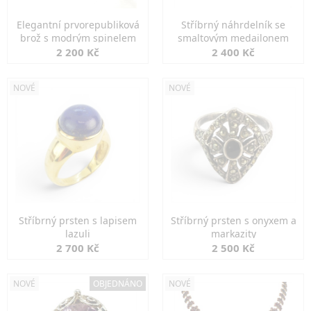
Elegantní prvorepubliková
Stříbrný náhrdelník se
brož s modrým spinelem
smaltovým medailonem
2 200 Kč
2 400 Kč
NOVÉ
NOVÉ
Stříbrný prsten s lapisem
Stříbrný prsten s onyxem a
lazuli
markazity
2 700 Kč
2 500 Kč
NOVÉ
OBJEDNÁNO
NOVÉ