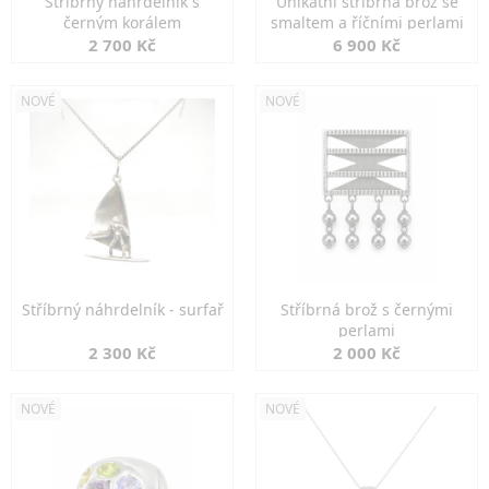
Stříbrný náhrdelník s
Unikátní stříbrná brož se
černým korálem
smaltem a říčními perlami
2 700 Kč
6 900 Kč
NOVÉ
NOVÉ
Stříbrný náhrdelník - surfař
Stříbrná brož s černými
perlami
2 300 Kč
2 000 Kč
NOVÉ
NOVÉ