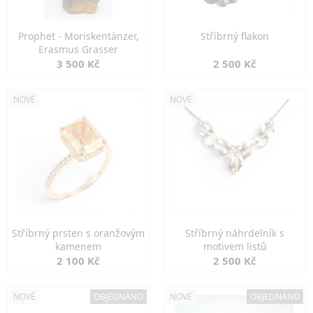
Prophet - Moriskentänzer,
Stříbrný flakon
Erasmus Grasser
3 500 Kč
2 500 Kč
NOVÉ
NOVÉ
Stříbrný prsten s oranžovým
Stříbrný náhrdelník s
kamenem
motivem listů
2 100 Kč
2 500 Kč
NOVÉ
OBJEDNÁNO
NOVÉ
OBJEDNÁNO