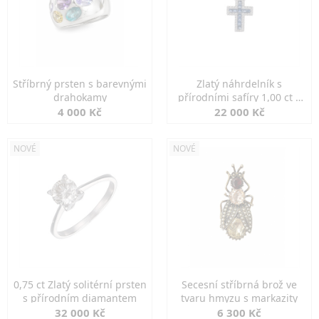
Stříbrný prsten s barevnými
Zlatý náhrdelník s
drahokamy
přírodními safíry 1,00 ct a
diamanty
4 000 Kč
22 000 Kč
NOVÉ
NOVÉ
0,75 ct Zlatý solitérní prsten
Secesní stříbrná brož ve
s přírodním diamantem
tvaru hmyzu s markazity
32 000 Kč
6 300 Kč