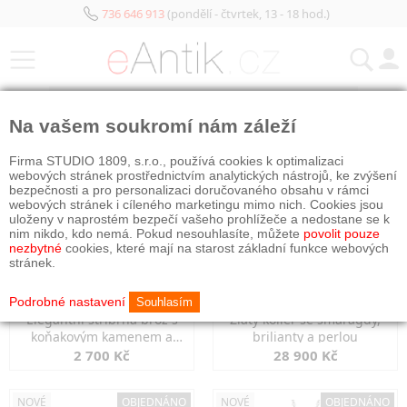
736 646 913
(pondělí - čtvrtek, 13 - 18 hod.)
KATEGORIE
Na vašem soukromí nám záleží
NOVÉ
OBJEDNÁNO
NOVÉ
OBJEDNÁNO
Firma STUDIO 1809, s.r.o., používá cookies k optimalizaci
webových stránek prostřednictvím analytických nástrojů, ke zvýšení
bezpečnosti a pro personalizaci doručovaného obsahu v rámci
webových stránek i cíleného marketingu mimo nich. Cookies jsou
uloženy v naprostém bezpečí vašeho prohlížeče a nedostane se k
nim nikdo, kdo nemá. Pokud nesouhlasíte, můžete
povolit pouze
nezbytné
cookies, které mají na starost základní funkce webových
stránek.
Podrobné nastavení
Souhlasím
Elegantní stříbrná brož s
Zlatý kolier se smaragdy,
koňakovým kamenem a
brilianty a perlou
markazity
2 700 Kč
28 900 Kč
NOVÉ
OBJEDNÁNO
NOVÉ
OBJEDNÁNO