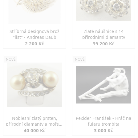
Stříbrná designová brož
Zlaté náušnice s 14
"list" - Andreas Daub
přírodními diamanty
2 200 Kč
39 200 Kč
NOVÉ
NOVÉ
Noblesní zlatý prsten,
Pexider František - Hráč na
přírodní diamanty a mořské
fujaru trombita
perly
40 000 Kč
3 000 Kč