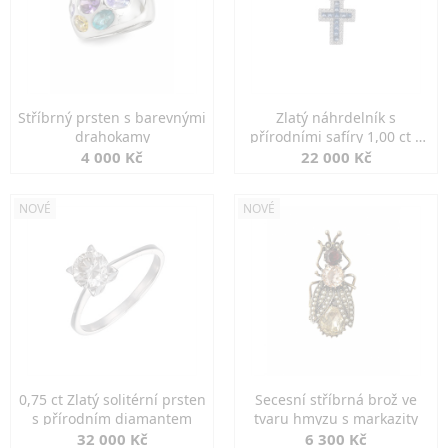
Stříbrný prsten s barevnými
Zlatý náhrdelník s
drahokamy
přírodními safíry 1,00 ct a
diamanty
4 000 Kč
22 000 Kč
NOVÉ
NOVÉ
0,75 ct Zlatý solitérní prsten
Secesní stříbrná brož ve
s přírodním diamantem
tvaru hmyzu s markazity
32 000 Kč
6 300 Kč