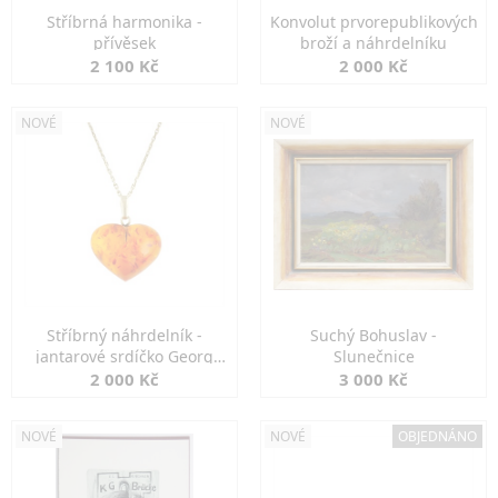
Stříbrná harmonika -
Konvolut prvorepublikových
přívěsek
broží a náhrdelníku
2 100 Kč
2 000 Kč
NOVÉ
NOVÉ
Stříbrný náhrdelník -
Suchý Bohuslav -
jantarové srdíčko Georg
Slunečnice
Kramer
2 000 Kč
3 000 Kč
NOVÉ
NOVÉ
OBJEDNÁNO