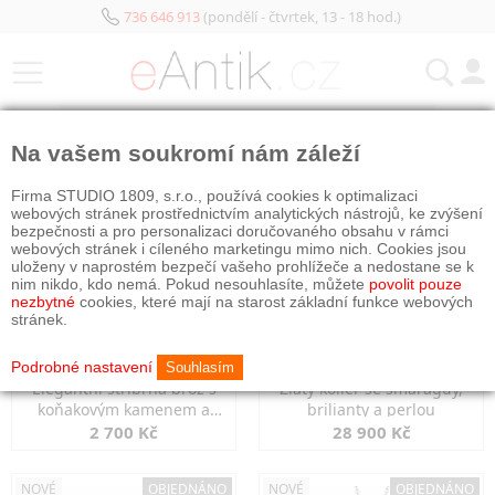
736 646 913
(pondělí - čtvrtek, 13 - 18 hod.)
KATEGORIE
Na vašem soukromí nám záleží
NOVÉ
OBJEDNÁNO
NOVÉ
OBJEDNÁNO
Firma STUDIO 1809, s.r.o., používá cookies k optimalizaci
webových stránek prostřednictvím analytických nástrojů, ke zvýšení
bezpečnosti a pro personalizaci doručovaného obsahu v rámci
webových stránek i cíleného marketingu mimo nich. Cookies jsou
uloženy v naprostém bezpečí vašeho prohlížeče a nedostane se k
nim nikdo, kdo nemá. Pokud nesouhlasíte, můžete
povolit pouze
nezbytné
cookies, které mají na starost základní funkce webových
stránek.
Podrobné nastavení
Souhlasím
Elegantní stříbrná brož s
Zlatý kolier se smaragdy,
koňakovým kamenem a
brilianty a perlou
markazity
2 700 Kč
28 900 Kč
NOVÉ
OBJEDNÁNO
NOVÉ
OBJEDNÁNO