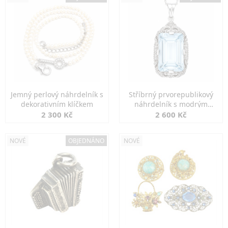
Jemný perlový náhrdelník s
Stříbrný prvorepublikový
dekorativním klíčkem
náhrdelník s modrým
spinelem
2 300 Kč
2 600 Kč
NOVÉ
OBJEDNÁNO
NOVÉ