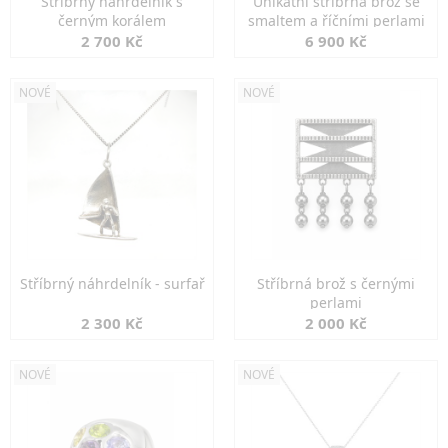
Stříbrný náhrdelník s
Unikátní stříbrná brož se
černým korálem
smaltem a říčními perlami
2 700 Kč
6 900 Kč
NOVÉ
NOVÉ
Stříbrný náhrdelník - surfař
Stříbrná brož s černými
perlami
2 300 Kč
2 000 Kč
NOVÉ
NOVÉ