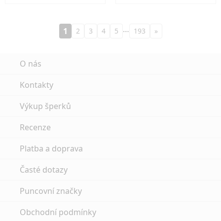
…
1
2
3
4
5
193
»
O nás
Kontakty
Výkup šperků
Recenze
Platba a doprava
Časté dotazy
Puncovní značky
Obchodní podmínky