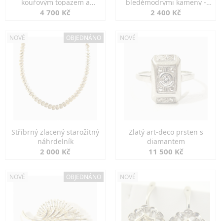
kouřovým topazem a
bleděmodrými kameny -
markazity
jemná elegance
4 700 Kč
2 400 Kč
NOVÉ
OBJEDNÁNO
NOVÉ
Stříbrný zlacený starožitný
Zlatý art-deco prsten s
náhrdelník
diamantem
2 000 Kč
11 500 Kč
NOVÉ
OBJEDNÁNO
NOVÉ