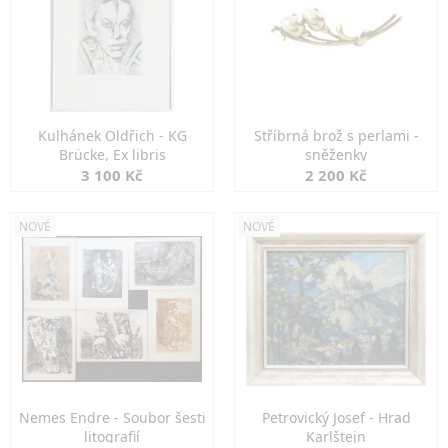
Kulhánek Oldřich - KG
Stříbrná brož s perlami -
Brücke, Ex libris
sněženky
3 100 Kč
2 200 Kč
NOVÉ
NOVÉ
Nemes Endre - Soubor šesti
Petrovický Josef - Hrad
litografií
Karlštejn