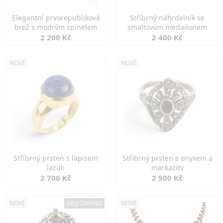
Elegantní prvorepubliková
Stříbrný náhrdelník se
brož s modrým spinelem
smaltovým medailonem
2 200 Kč
2 400 Kč
NOVÉ
NOVÉ
Stříbrný prsten s lapisem
Stříbrný prsten s onyxem a
lazuli
markazity
2 700 Kč
2 500 Kč
NOVÉ
OBJEDNÁNO
NOVÉ