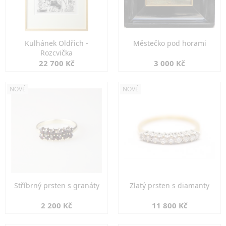
Kulhánek Oldřich -
Městečko pod horami
Rozcvička
22 700 Kč
3 000 Kč
NOVÉ
NOVÉ
Stříbrný prsten s granáty
Zlatý prsten s diamanty
2 200 Kč
11 800 Kč