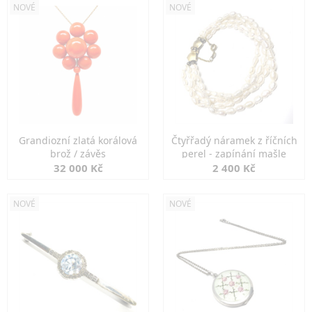
NOVÉ
NOVÉ
Grandiozní zlatá korálová
Čtyřřadý náramek z říčních
brož / závěs
perel - zapínání mašle
32 000 Kč
2 400 Kč
NOVÉ
NOVÉ