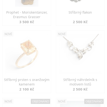
Prophet - Moriskentänzer,
Stříbrný flakon
Erasmus Grasser
3 500 Kč
2 500 Kč
NOVÉ
NOVÉ
Stříbrný prsten s oranžovým
Stříbrný náhrdelník s
kamenem
motivem listů
2 100 Kč
2 500 Kč
NOVÉ
OBJEDNÁNO
NOVÉ
OBJEDNÁNO