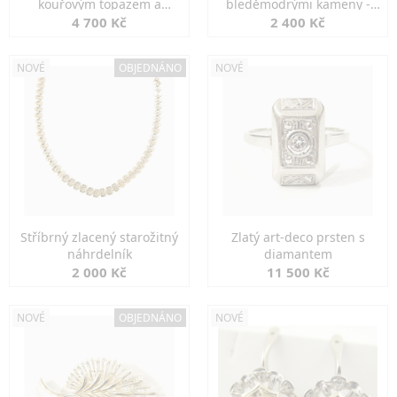
kouřovým topazem a
bleděmodrými kameny -
markazity
jemná elegance
4 700 Kč
2 400 Kč
NOVÉ
OBJEDNÁNO
NOVÉ
Stříbrný zlacený starožitný
Zlatý art-deco prsten s
náhrdelník
diamantem
2 000 Kč
11 500 Kč
NOVÉ
OBJEDNÁNO
NOVÉ