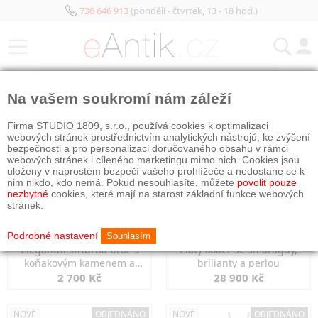
736 646 913
(pondělí - čtvrtek, 13 - 18 hod.)
KATEGORIE
Na vašem soukromí nám záleží
NOVÉ
OBJEDNÁNO
NOVÉ
OBJEDNÁNO
Firma STUDIO 1809, s.r.o., používá cookies k optimalizaci
webových stránek prostřednictvím analytických nástrojů, ke zvýšení
bezpečnosti a pro personalizaci doručovaného obsahu v rámci
webových stránek i cíleného marketingu mimo nich. Cookies jsou
uloženy v naprostém bezpečí vašeho prohlížeče a nedostane se k
nim nikdo, kdo nemá. Pokud nesouhlasíte, můžete
povolit pouze
nezbytné
cookies, které mají na starost základní funkce webových
stránek.
Podrobné nastavení
Souhlasím
Elegantní stříbrná brož s
Zlatý kolier se smaragdy,
koňakovým kamenem a
brilianty a perlou
markazity
2 700 Kč
28 900 Kč
NOVÉ
OBJEDNÁNO
NOVÉ
OBJEDNÁNO