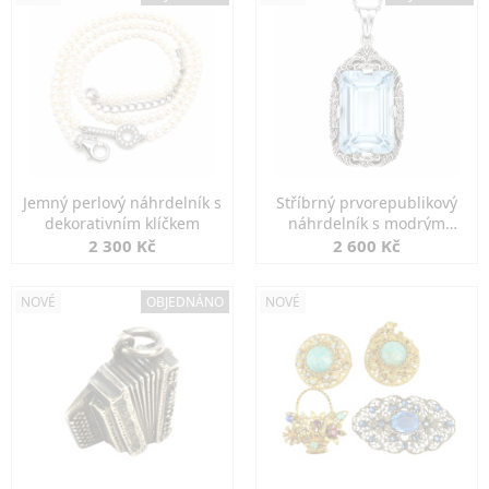
Jemný perlový náhrdelník s
Stříbrný prvorepublikový
dekorativním klíčkem
náhrdelník s modrým
spinelem
2 300 Kč
2 600 Kč
NOVÉ
OBJEDNÁNO
NOVÉ