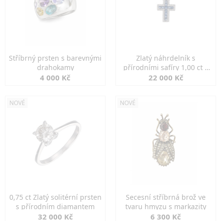
Stříbrný prsten s barevnými
Zlatý náhrdelník s
drahokamy
přírodními safíry 1,00 ct a
diamanty
4 000 Kč
22 000 Kč
NOVÉ
NOVÉ
0,75 ct Zlatý solitérní prsten
Secesní stříbrná brož ve
s přírodním diamantem
tvaru hmyzu s markazity
32 000 Kč
6 300 Kč