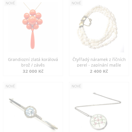
NOVÉ
NOVÉ
Grandiozní zlatá korálová
Čtyřřadý náramek z říčních
brož / závěs
perel - zapínání mašle
32 000 Kč
2 400 Kč
NOVÉ
NOVÉ