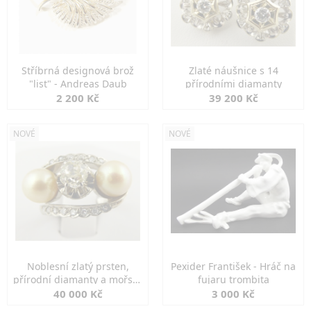
Stříbrná designová brož
Zlaté náušnice s 14
"list" - Andreas Daub
přírodními diamanty
2 200 Kč
39 200 Kč
NOVÉ
NOVÉ
Noblesní zlatý prsten,
Pexider František - Hráč na
přírodní diamanty a mořské
fujaru trombita
perly
40 000 Kč
3 000 Kč