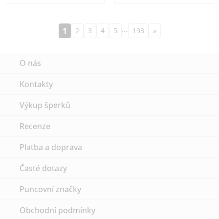
…
1
2
3
4
5
193
»
O nás
Kontakty
Výkup šperků
Recenze
Platba a doprava
Časté dotazy
Puncovní značky
Obchodní podmínky