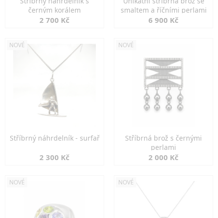
Stříbrný náhrdelník s
Unikátní stříbrná brož se
černým korálem
smaltem a říčními perlami
2 700 Kč
6 900 Kč
NOVÉ
NOVÉ
Stříbrný náhrdelník - surfař
Stříbrná brož s černými
perlami
2 300 Kč
2 000 Kč
NOVÉ
NOVÉ