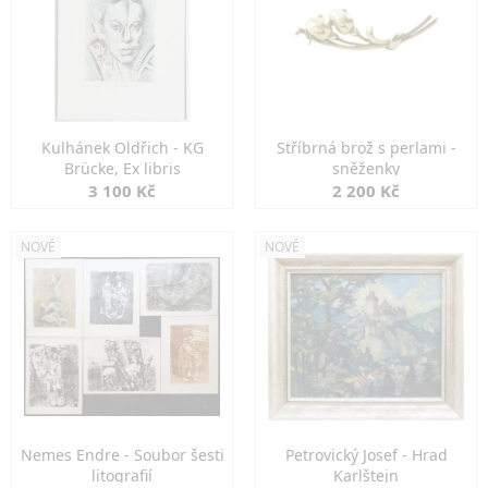
Kulhánek Oldřich - KG
Stříbrná brož s perlami -
Brücke, Ex libris
sněženky
3 100 Kč
2 200 Kč
NOVÉ
NOVÉ
Nemes Endre - Soubor šesti
Petrovický Josef - Hrad
litografií
Karlštejn