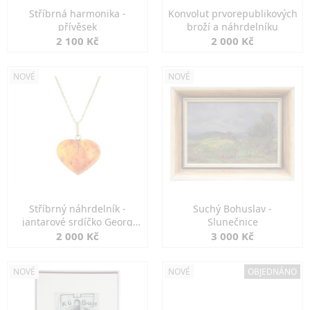
Stříbrná harmonika -
Konvolut prvorepublikových
přívěsek
broží a náhrdelníku
2 100 Kč
2 000 Kč
NOVÉ
NOVÉ
Stříbrný náhrdelník -
Suchý Bohuslav -
jantarové srdíčko Georg
Slunečnice
Kramer
2 000 Kč
3 000 Kč
NOVÉ
NOVÉ
OBJEDNÁNO