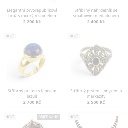
Elegantní prvorepubliková
Stříbrný náhrdelník se
brož s modrým spinelem
smaltovým medailonem
2 200 Kč
2 400 Kč
NOVÉ
NOVÉ
Stříbrný prsten s lapisem
Stříbrný prsten s onyxem a
lazuli
markazity
2 700 Kč
2 500 Kč
NOVÉ
OBJEDNÁNO
NOVÉ