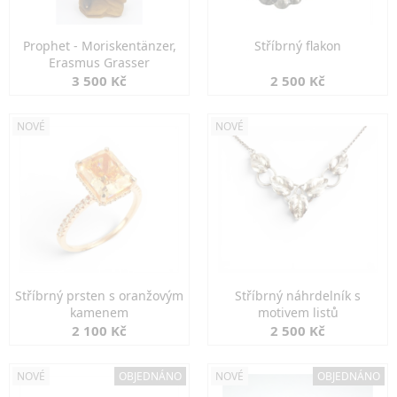
Prophet - Moriskentänzer,
Stříbrný flakon
Erasmus Grasser
3 500 Kč
2 500 Kč
NOVÉ
NOVÉ
Stříbrný prsten s oranžovým
Stříbrný náhrdelník s
kamenem
motivem listů
2 100 Kč
2 500 Kč
NOVÉ
OBJEDNÁNO
NOVÉ
OBJEDNÁNO