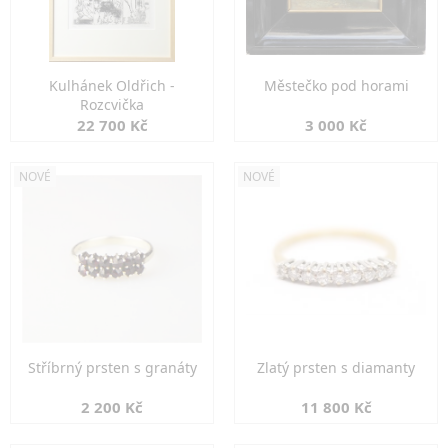
Kulhánek Oldřich -
Městečko pod horami
Rozcvička
22 700 Kč
3 000 Kč
NOVÉ
NOVÉ
Stříbrný prsten s granáty
Zlatý prsten s diamanty
2 200 Kč
11 800 Kč