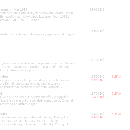
sign. unikát 1988
18 000 Kč
epaného zlata s broušenými drahokami (granát, citrin,
vořící italské návrhářky Linda Ladurner (nar. 1954),
datováno LADURNER 88 (viz ...
3 000 Kč
 Kentaura z antické mytologie - vytepaná z pakfongu -
2 100 Kč
stylu art-deco. Podlouhlý tvar je zakončen zaobleně s
no jemným plastickým reliéfem. Decentní a vkusný
kční včetně pojistky proti z ...
orálem
2 500 Kč
SLEVA
rá je osazena muglí z přírodního červeného korálu.
2 200 Kč
gn. Kombinace protáhlého oválného tvaru s
se kružnicemi. Vkusný a decentní kousek. Z ...
mi
2 700 Kč
SLEVA
a ve stylu art-deco. Obdelný rámeček je vyplněn
2 400 Kč
, které jsou plasticky a detailně zpracovány. Originální
Zhotoveno ze stříbra o ryzo ...
anáty
2 800 Kč
SLEVA
ušenými českými granáty a almandiny. Důmyslná
2 500 Kč
emná a kvalitní práce z 30. let 20. století.
binaci s obecným kovem. Hmotnost je 2,66 g. Dé ...