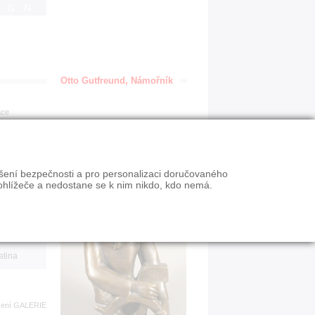
IGN
Otto Gutfreund, Námořník
ace
en
ýšení bezpečnosti a pro personalizaci doručovaného
VY
ohlížeče a nedostane se k nim nikdo, kdo nemá.
n slevy
atina
zení
GALERIE