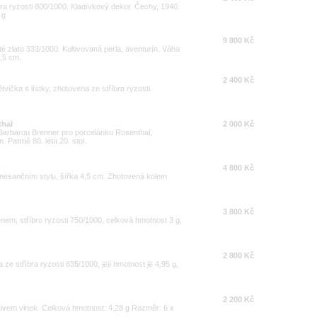
bra ryzosti 800/1000. Kladívkový dekor. Čechy, 1940.
 g
9 800 Kč
té zlato 333/1000. Kultivovaná perla, aventurín. Váha
2,5 cm.
2 400 Kč
tvička s lístky, zhotovena ze stříbra ryzosti
thal
2 000 Kč
arbarou Brenner pro porcelánku Rosenthal,
 Patrně 80. léta 20. stol.
4 800 Kč
nesančním stylu, šířka 4,5 cm. Zhotovená kolem
3 800 Kč
nem, stříbro ryzosti 750/1000, celková hmotnost 3 g,
2 800 Kč
e stříbra ryzosti 835/1000, její hmotnost je 4,95 g,
2 200 Kč
tivem vlnek. Celková hmotnost: 4,28 g Rozměr: 6 x