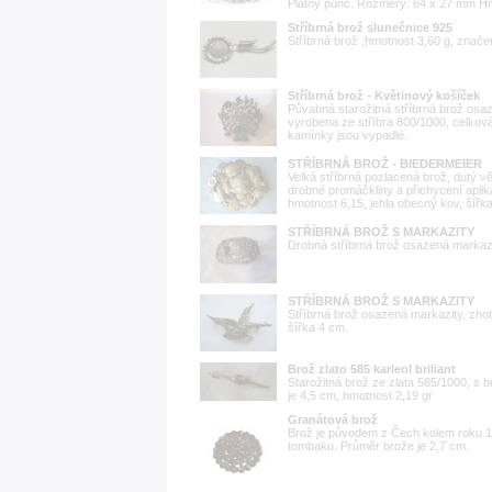
Platný punc. Rozměry: 64 x 27 mm Hm
Stříbrná brož slunečnice 925
Stříbrná brož ,hmotnost 3,60 g, znače
Stříbrná brož - Květinový košíček
Půvabná starožitná stříbrná brož osa
vyrobena ze stříbra 800/1000, celková
kamínky jsou vypadlé.
STŘÍBRNÁ BROŽ - BIEDERMEIER
Velká stříbrná pozlacená brož, dutý v
drobné promáčkliny a přichycení aplik
hmotnost 6,15, jehla obecný kov, šířk
STŘÍBRNÁ BROŽ S MARKAZITY
Drobná stříbrná brož osazená markazit
STŘÍBRNÁ BROŽ S MARKAZITY
Stříbrná brož osazená markazity, zhot
šířka 4 cm.
Brož zlato 585 karleol briliant
Starožitná brož ze zlata 585/1000, s
je 4,5 cm, hmotnost 2,19 gr
Granátová brož
Brož je původem z Čech kolem roku 1
tombaku. Průměr brože je 2,7 cm.