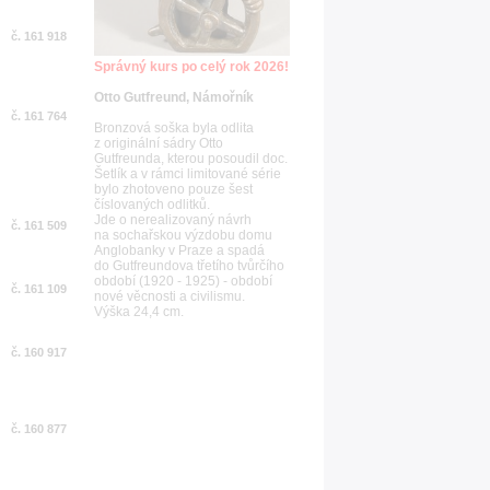
č. 161 918
Správný kurs po celý rok 2026!
Otto Gutfreund, Námořník
č. 161 764
Bronzová soška byla odlita
z originální sádry Otto
Gutfreunda, kterou posoudil doc.
Šetlík a v rámci limitované série
bylo zhotoveno pouze šest
číslovaných odlitků.
Jde o nerealizovaný návrh
č. 161 509
na sochařskou výzdobu domu
Anglobanky v Praze a spadá
do Gutfreundova třetího tvůrčího
období (1920 - 1925) - období
č. 161 109
nové věcnosti a civilismu.
Výška 24,4 cm.
č. 160 917
č. 160 877