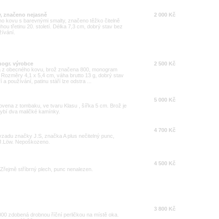
v, značeno nejasně
2 000 Kč
ho kovu s barevnými smalty, značeno těžko čitelně
uhou třetinu 20. století. Délka 7,3 cm, dobrý stav bez
ívání.
nogr. výrobce
2 500 Kč
ehla z obecného kovu, brož značena 800, monogram
Rozměry 4,1 x 5,4 cm, váha brutto 13 g, dobrý stav
a používání, patinu stáří lze odstra ...
5 000 Kč
ovena z tombaku, ve tvaru Klasu , šířka 5 cm. Brož je
hybí dva maličké kamínky.
4 700 Kč
zadu značky J.S, značka A plus nečitelný punc,
 J.Löw. Nepoškozeno.
4 500 Kč
řejmě stříbrný plech, punc nenalezen.
3 800 Kč
1000 zdobená drobnou říční perličkou na místě oka.