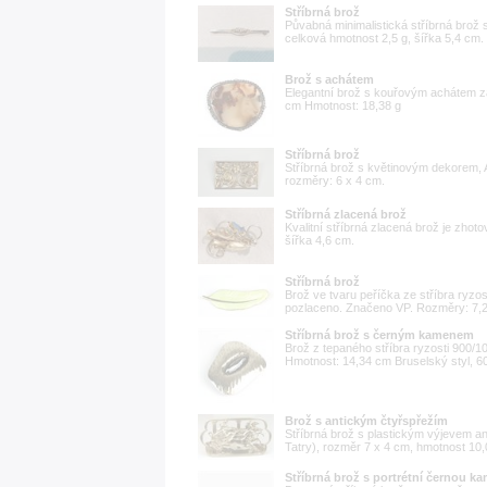
Stříbrná brož
Půvabná minimalistická stříbrná brož 
celková hmotnost 2,5 g, šířka 5,4 cm.
Brož s achátem
Elegantní brož s kouřovým achátem 
cm Hmotnost: 18,38 g
Stříbrná brož
Stříbrná brož s květinovým dekorem, 
rozměry: 6 x 4 cm.
Stříbrná zlacená brož
Kvalitní stříbrná zlacená brož je zhot
šířka 4,6 cm.
Stříbrná brož
Brož ve tvaru peříčka ze stříbra ryz
pozlaceno. Značeno VP. Rozměry: 7,2
Stříbrná brož s černým kamenem
Brož z tepaného stříbra ryzosti 900
Hmotnost: 14,34 cm Bruselský styl, 60.
Brož s antickým čtyřspřežím
Stříbrná brož s plastickým výjevem an
Tatry), rozměr 7 x 4 cm, hmotnost 10,08 
Stříbrná brož s portrétní černou ka