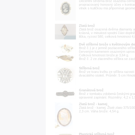
Decentní stříbrná brož osazena černo
propracovaný honosný účes v kontrast
vlnek s kuličkou má připomínat geometr
Zlatá brož
Zlatá brož osazená dvěma diamanty a 
krásná, v minulosti spodní část dop
liška, ryzost 580, celková hmotnost 4
Dvě stříbrné brože s květinovým d
Brož č.1 je z jemně pozlaceného stříb
červeným kamenem osazeným uprostře
Celková hmotnost brože je 3,64 g.
Brož č. 2 ze zlaceného stříbra se zavil
Stříbrná brož
Brož ve tvaru květu ze stříbra razost
dvacátého století. Průměr: 5 cm Hmot
Granátová brož
Brož z tombaku zdobená českými granát
opravené zapínání. Rozměry: 4,2 x 1,
Zlatá brož - kamej
Zlatá brož - kamej. Žluté zlato 375/10
2,3 cm. Váha brože: 4,54 g.
Plastická stříbrná brož