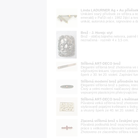
Linda LADURNER Ag + Au přívěsek 
Unikátní starý přívěsek ze stříbra a t
emerald) v Paříži od r. 1982 žijící a t
unikát, autorská práce, signováno a 
Brož - J. Horejc styl
Brož - obličej bájného netvora, patrně
neznačená - rozměr 4 x 3,5 cm.
Stříbrná ART-DECO brož
Elegantní stříbrná brož zhotovena ve 
vějířovitými linkami. Uprostřed zdobe
šperk z 30. let 20. století. Zapínání fun
Stříbrná moderní brož přírodním k
Elegantní stříbrná brož s patinou, kte
Čistý a velmi moderní nadčasový desi
vepsanými plastickými překrývajícími 
Stříbrná ART-DECO brož s květina
Půvabná velká stříbrná brož zhotoven
stylizovaně pojatými květinami s lístky
a vkusný šperk ze 40. let 20. století. 
Zlacená stříbrná brož s českými gr
Půvabná podlouhlá brož osazena bro
práce s velikostmi a fasování kamenů. J
Zhotoveno ze zlaceného stříbra v kom