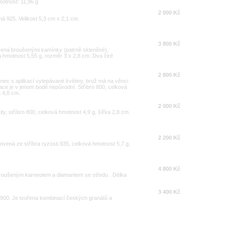
otnost: 11,96 g
2 000 Kč
ná 925. Velikost 5,3 cm x 2,1 cm.
3 800 Kč
zená broušenými kamínky (patrně skleněné),
 hmotnost 5,55 g, rozměr 3 x 2,8 cm. Dva čiré
2 800 Kč
ěnec s aplikací vytepávané květiny, brož má na věnci
ace je v jenom bodě nepůvodní. Stříbro 800, celková
a 4,8 cm.
2 000 Kč
y, stříbro 800, celková hmotnost 4,9 g, šířka 2,8 cm.
2 200 Kč
ovená ze stříbra ryzosti 935, celková hmotnost 5,7 g,
4 800 Kč
 broušeným karneolem a diamantem se středu . Délka
3 400 Kč
900. Je tvořena kombinací českých granátů a