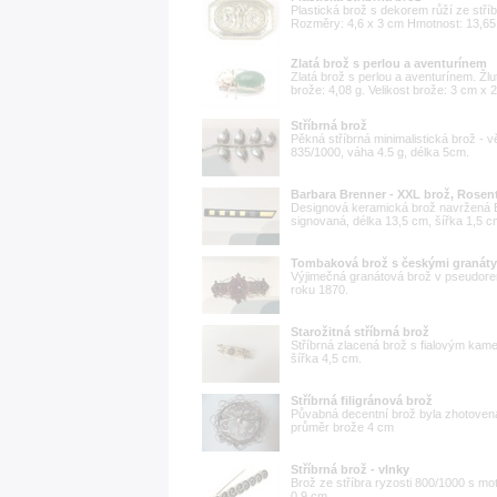
Plastická brož s dekorem růží ze stří
Rozměry: 4,6 x 3 cm Hmotnost: 13,65
Zlatá brož s perlou a aventurínem
Zlatá brož s perlou a aventurínem. Žlu
brože: 4,08 g. Velikost brože: 3 cm x 
Stříbrná brož
Pěkná stříbrná minimalistická brož - vě
835/1000, váha 4.5 g, délka 5cm.
Barbara Brenner - XXL brož, Rosen
Designová keramická brož navržená B
signovaná, délka 13,5 cm, šířka 1,5 cm.
Tombaková brož s českými granáty
Výjimečná granátová brož v pseudore
roku 1870.
Starožitná stříbrná brož
Stříbrná zlacená brož s fialovým kame
šířka 4,5 cm.
Stříbrná filigránová brož
Půvabná decentní brož byla zhotovena z
průměr brože 4 cm
Stříbrná brož - vlnky
Brož ze stříbra ryzosti 800/1000 s mo
0,9 cm