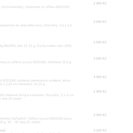
2 000 Kč
s čirými kamínky, zhotovena ze stříbra 900/1000,
2 000 Kč
zasazeným do obecného kovu. Rozměry: 4,6 x 5,2
2 500 Kč
Ag 800/000, btto 13, 91 g, Čechy kolem roku 1930,
2 600 Kč
ovena ze stříbra ryzosti 900/1000, hmotnost 10,5 g,
4 900 Kč
osti 925/1000 zdobená zelenkavým smaltem, lehce
0 x 2,20 cm Hmotnost: 14,14 g
2 900 Kč
/1000 zdobená černým kamenem. Rozměry: 5 x 4 cm
 leta 20 století
2 000 Kč
tického čtyřspřeží. Stříbro ryzosti 800/1000 (punc
g. 30. - 40. léta 20. století.
mejí
2 200 Kč