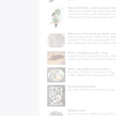
Papoušek brož, smalt a zlacený ko
Stará brož ze silně zlaceného obecné
zezadu (viz foto), stáří odhaduji na dr
poškození, běžné známky stáří a použ
800 Ag art deco brož styl Artěl, mo
Stará art deco brož z 800 stříbra, j
výrobce T(?)S, jehla značena METAL. 
bez poškození, jen mírné známky stáří 
Brož s českými granáty - Klas
Unikátní brož s českými granáty, zhot
dobře zachovalá, ve středové části c
Brož, sign.malba na porcelánu.
Rozměry 35x43 cm, hmotnost 13,3g, v
stříbro. Malba signována vpravo dole
Brož dudek.Art deco.
Rozměry 65x45 mm, hmotnost 10,3g. Z
Stříbrná brož
Brož ve tvaru ze stříbra ryzosti 925/