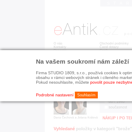
STA
O nás
Obchodní podmínky
Kontakty
Časté dotazy
Recenze
Ceník
Na vašem soukromí nám záleží
Jsme prověřená firma
RYCHLÉ HLEDÁN
V oboru působíme 22 let!
Firma STUDIO 1809, s.r.o., používá cookies k optim
Zákazníci u nás oceňují:
HISTORICKÉ O
obsahu v rámci webových stránek i cíleného marke
■ odborné zázemí
všechno
Pokud nesouhlasíte, můžete
povolit pouze nezbytn
■ bezpečné prostředí
před r. 1800
■ přátelskou atmosféru
19. stol.
Podrobné nastavení
Souhlasím
1890-1940
od r. 1940
současnost
Dana Čechová a Jolana Králová
NÁKUP I PO T
Vyhledané
položky v kategorii "brože"