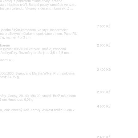
u kamejí s portrétem mladé dívky. Krásně
u s hladkou tváří. Bohatě pojatý rámeček ve tvaru
izující girlandu. Vkusný a decentní kousek. Z ...
7 500 Kč
jedním čirým kamenem, ve stylu biedermeier,
lněna brožovým můstkem, spojováno cínem. Punc RU
,8 g, rozměr 4 x 3 cm
ekorem
2 000 Kč
ra ryzosti 835/1000 ve tvaru mašle, zdobená
d kytičky. Rozměry brože jsou 3,5 x 2,5 cm.
inami a ...
2 400 Kč
i 800/1000. Signováno Martha Wilke. První polovina
nost: 14,75 g
2 000 Kč
y. Čechy, 20.-40. léta 20. století. Brož má cínem
5 cm Hmotnost: 6,08 g
4 500 Kč
00, jehla obecný kov. Kamej. Velikost brože: 3 cm x
2 400 Kč