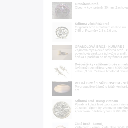
Granátová brož.
Obecný kov, průměr 30 mm. Zachovalé, 
Stříbrná včelařská brož
Originální brož s motivem včelího úlu
7,55 g. Rozměry 2,8 x 2,6 cm.
GRANDLOVÁ BROŽ - KURARE ?
Zajímavá myslivecká stříbrná brož - k
povrchová struktura úchytů u grandlí, 
špička z parůžku se dá vytáhnout jako
Dvě ještěrky - stříbrné brože s mark
Dvě brože ze stříbra ryzosti 800/1000
větší 6,3 cm. Celková hmotnost obou b
VELKÁ BROŽ S VŘÍDLOVCEM - ST
Prvorepubliková brož s leštěným karlo
cm.
Stříbrná brož Trieng Vietnam
Půvabná kulatá brož zobrazující vietn
20.století. Šperk byl zhotoven jemným,
zpracování. Stříbro ryzosti 900/1000,
Zlatá brož - kamej
Zlatá brož - kamej. Žluté zlato 375/100