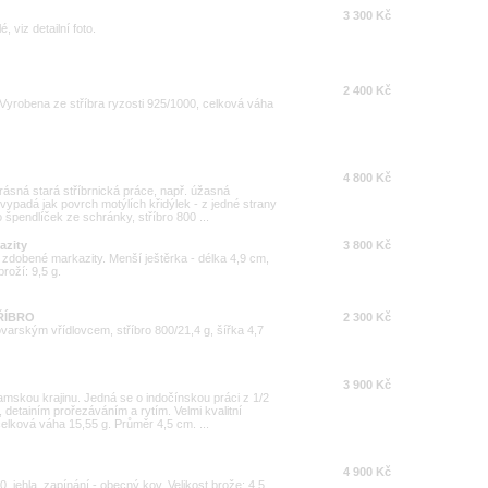
3 300 Kč
viz detailní foto.
2 400 Kč
. Vyrobena ze stříbra ryzosti 925/1000, celková váha
4 800 Kč
rásná stará stříbrnická práce, např. úžasná
vypadá jak povrch motýlích křidýlek - z jedné strany
 špendlíček ze schránky, stříbro 800 ...
azity
3 800 Kč
 zdobené markazity. Menší ještěrka - délka 4,9 cm,
roží: 9,5 g.
ŘÍBRO
2 300 Kč
varským vřídlovcem, stříbro 800/21,4 g, šířka 4,7
3 900 Kč
amskou krajinu. Jedná se o indočínskou práci z 1/2
 detainím prořezáváním a rytím. Velmi kvalitní
celková váha 15,55 g. Průměr 4,5 cm. ...
4 900 Kč
0, jehla, zapínání - obecný kov. Velikost brože: 4,5