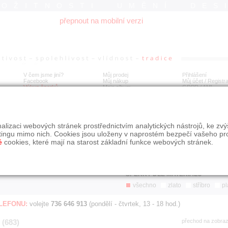
ROŽITNOSTI UMĚNÍ DES
přepnout na mobilní verzi
V čem jsme jiní?
Můj prodej
Přihlášení
Facebook
Můj nákup
Můj účet / Registr
Výkup šperků
Moje album
GDPR
/
AML
Jen poslední d
Í
alizaci webových stránek prostřednictvím analytických nástrojů, ke zv
BDOBÍ
STÁŘÍ NABÍDKY
ŘAZENÍ
SLE
tingu mimo nich. Cookies jsou uloženy v naprostém bezpečí vašeho pr
všechno
nejnovější napřed
je
é
cookies, které mají na starost základní funkce webových stránek.
jen poslední den
podle cen sestupně
jen poslední týden
jen poslední měsíc
ŠPERKY DLE MATERIÁLU
všechno
zlato
stříbro
pl
ELEFONU:
volejte
736 646 913
(pondělí - čtvrtek, 13 - 18 hod.)
 (683)
přechod na zobra