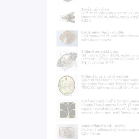
Zlatá brož - včela
Brož ze žlutého zlata o ryzosti 585/1
hmotnosti 0,50 ct, rubíny, onyxy a ty
6,32 g.
Biedermeier brož - double
Brož zhotovená ze silně zlaceného obe
velmi dobrém stavu.
Stříbrná autorská brož
Velmi stará (1890 - 1910), ručně vyře
Přemysla. Stříbro ryzosti 800/1000, v
BN, starý punc “S-46”.
Stříbrná brož s ruční malbou
Velká stříbrná brož s ručně malovanou
signováno Emma Moll. Původní punc hl
750/1000, celková váha 19,49 g. Rozm
Zlatá autorská brož s černým ony
Působivá velká autorská brož, jíž dom
tepaný minimalisticky ztvárněný motiv 
asymetricky vlněný reliéf. Nevídaný, at
Velká stříbrná brož - Koráb
Nádherná stříbrná brož je zhotovena z
6,2 x 4,8 cm.