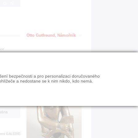
IGN
Otto Gutfreund, Námořník
ace
en
ýšení bezpečnosti a pro personalizaci doručovaného
VY
ohlížeče a nedostane se k nim nikdo, kdo nemá.
n slevy
atina
zení
GALERIE