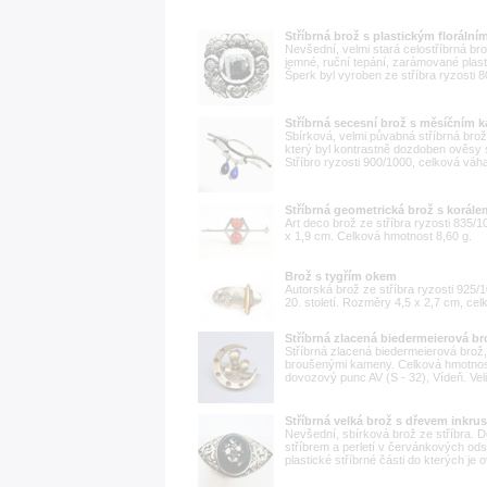
Stříbrná brož s plastickým floráln
Nevšední, velmi stará celostříbrná br
jemné, ruční tepání, zarámované plas
Šperk byl vyroben ze stříbra ryzosti 8
Stříbrná secesní brož s měsíčním
Sbírková, velmi půvabná stříbrná br
který byl kontrastně dozdoben ověsy s
Stříbro ryzosti 900/1000, celková váh
Stříbrná geometrická brož s korále
Art deco brož ze stříbra ryzosti 835
x 1,9 cm. Celková hmotnost 8,60 g.
Brož s tygřím okem
Autorská brož ze stříbra ryzosti 925
20. století. Rozměry 4,5 x 2,7 cm, ce
Stříbrná zlacená biedermeierová br
Stříbrná zlacená biedermeierová brož, 
broušenými kameny. Celková hmotnos
dovozový punc AV (S - 32), Vídeň. Velic
Stříbrná velká brož s dřevem inkru
Nevšední, sbírková brož ze stříbra. 
stříbrem a perletí v červánkových ods
plastické stříbrné části do kterých je 