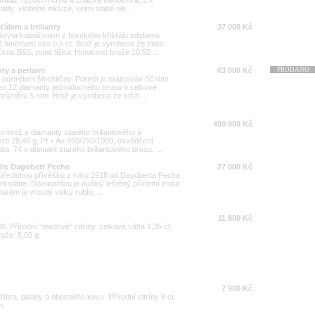
ty, viditelné inkluze, velmi slabé ole ...
ťálem a brilianty
37 000 Kč
překryta kabošonem z horského křišťálu zdobena
é hmotnost cca 0,5 ct. Brož je vyrobena ze zlata
ou B&S, punc liška. Hmotnost brože 10,52 ...
nty a perlami
63 000 Kč
PRODÁNO
portrétem šlechtičny. Portrét je orámován říčními
ben 12 diamanty jednoduchého brusu o celkové
průměru 5 mm. Brož je vyrobena ze stříb ...
499 900 Kč
co brož s diamanty starého briliantového a
ti 28,40 g, Pt + Au 950/750/1000, osvědčení
ta. 74 x diamant starého briliantového brusu, ...
 dle Dagobert Peche
27 000 Kč
a předlohou přívěšku z roku 1918 od Dagoberta Pecha
stätte. Dominantou je oválný leštěný přírodní zoisit
erém je vrostlý velký rubín, ...
11 800 Kč
000. Přírodní "medové" citríny, celková váha 1,35 ct.
ože: 5,05 g.
7 900 Kč
stříbra, platiny a obecného kovu. Přírodní citríny 8 ct.
m.