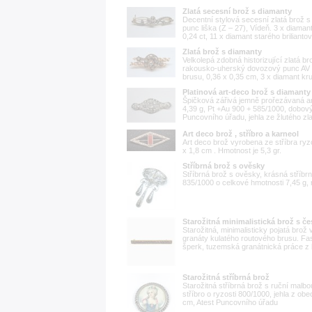
Zlatá secesní brož s diamanty
Decentní stylová secesní zlatá brož s
punc liška (Z – 27), Vídeň. 3 x diaman
0,24 ct, 11 x diamant starého brilianto
Zlatá brož s diamanty
Velkolepá zdobná historizující zlatá b
rakousko-uherský dovozový punc AV (
brusu, 0,36 x 0,35 cm, 3 x diamant kr
Platinová art-deco brož s diamanty
Špičková zářivá jemně prořezávaná ar
4,39 g, Pt +Au 900 + 585/1000, dobov
Puncovního úřadu, jehla ze žlutého zla
Art deco brož , stříbro a karneol
Art deco brož vyrobena ze stříbra ry
x 1,8 cm . Hmotnost je 5,3 gr.
Stříbrná brož s ověsky
Stříbrná brož s ověsky, krásná stříbrn
835/1000 o celkové hmotnosti 7,45 g,
Starožitná minimalistická brož s č
Starožitná, minimalisticky pojatá brož
granáty kulatého routového brusu. F
šperk, tuzemská granátnická práce z ko
Starožitná stříbrná brož
Starožitná stříbrná brož s ruční malbo
stříbro o ryzosti 800/1000, jehla z o
cm, Atest Puncovního úřadu