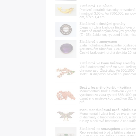
Zlatá brož s rubínem
Precizní, detailně plasticky proveden
hmotnost 3,05 g, Au 750/1000, puncován
cm, šířka 1,4 cm.
Zlatá brož s českými granáty
Elegantní zlatá kruhová třístupňová 
osazená broušenými českými granáty.
(Z - 36), Jablonec, ryzostní číslo, mi
Zlatá brož s ametystem
Zlatá mohutná extravagantní postsec
korunkovém rámečku. Celková hmotnost
České království, druhá dekáda 20. sto
Zlatá brož ve tvaru květiny s korály
Velká dekorativní brož ve tvaru květin
chrysoprasu. Žluté zlato Au 500/1000,
století. K dispozici osvědčení puncov
Brož z řezaného korálu - květina
Monumentální brož s motivem kytice 
vyrobeno ze zlata ryzosti 585/1000,
označeno mistrovskou značkou BZ. h
prá ...
Monumentální zlatá brož- závěs s 
Monumentální zlatá brož ve tvaru mot
ct diamanty o hmotnosti cca 1 ct, a d
rubíny o celkové hmotnosti 2 ct a safír
Zlatá brož se smaragdem a diaman
Reprezentativní brož z bílého zlata s
Au 585/1000, osvědčení Puncovního úř