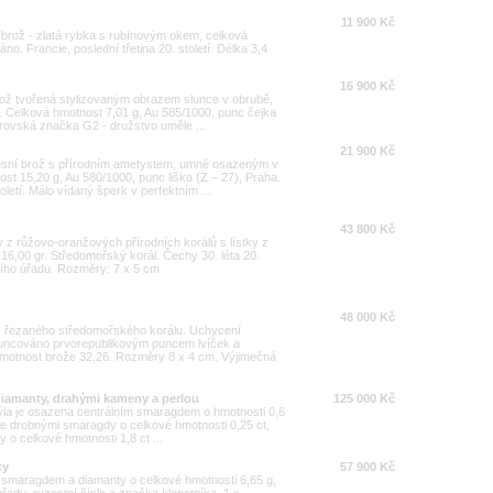
11 900 Kč
á brož - zlatá rybka s rubínovým okem, celková
o. Francie, poslední třetina 20. století. Délka 3,4
16 900 Kč
brož tvořená stylizovaným obrazem slunce v obrubě,
 Celková hmotnost 7,01 g, Au 585/1000, punc čejka
strovská značka G2 - družstvo uměle ...
21 900 Kč
esní brož s přírodním ametystem, umně osazeným v
 15,20 g, Au 580/1000, punc liška (Z – 27), Praha.
letí. Málo vídaný šperk v perfektním ...
43 800 Kč
y z růžovo-oranžových přírodních korálů s lístky z
 16,00 gr. Středomořský korál. Čechy 30. léta 20.
ního úřadu. Rozměry: 7 x 5 cm
48 000 Kč
z řezaného středomořského korálu. Uchycení
 puncováno prvorepublikovým puncem lvíček a
motnost brože 32,26. Rozměry 8 x 4 cm. Výjimečná
diamanty, drahými kameny a perlou
125 000 Kč
ýla je osazena centrálním smaragdem o hmotnosti 0,6
ále drobnými smaragdy o celkové hmotnosti 0,25 ct,
y o celkové hmotnosti 1,8 ct ...
ty
57 900 Kč
e smaragdem a diamanty o celkové hmotnosti 6,65 g,
adu, ryzostní číslo a značka klenotníka. 1 x