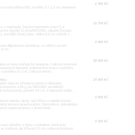
2 300 Kč
o ryzosti stříbra 925, rozměry 5 x 3,2 cm, hmotnost
10 700 Kč
aru, s markazity, černým kamenem (onyx?) a
ocích, Ag btto 11,09 g/925/1000, západní Evropa,
, pozdější český punc; délka 8,5 cm, průměr 1 ...
2 400 Kč
vena filigránovou technikou, ze stříbra ryzosti
a 6 cm.
28 900 Kč
ata ve tvaru kráčejícího leoparda. Celková hmotnost
 osazena 8 diamanty briliantového brusu o průměru
 o průměru 0,1 cm. Celková hmotn ...
rlou
24 900 Kč
utého zlata se středovou perlou a diamanty
á hmotnost 4,85 g, Au 540/1000, osvědčení
á mořská perla, průměr 0,6 cm, 8 diamantů brilian ...
2 800 Kč
ivem altánku, lávky nad říčkou a spletité koruny
těno jemným gravírováním. Dekorativní, sběratelsky
ská zlatnická práce z druhé třetin ...
2 200 Kč
varu větvičky s lístky a bobulemi, které jsou
je značená, její šířka je 5,5 cm, celková hmotnost