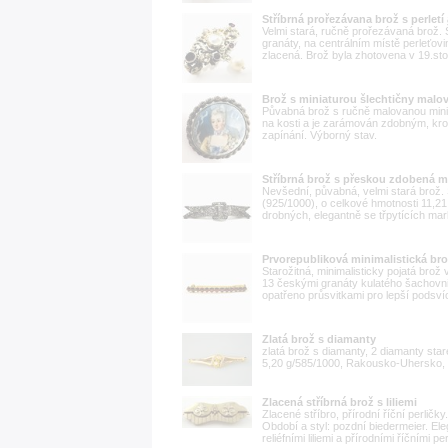
Stříbrná prořezávana brož s perletí
Velmi stará, ručně prořezávaná brož.
granáty, na centrálním místě perleťovi
zlacená. Brož byla zhotovena v 19.stole
Brož s miniaturou šlechtičny malov
Půvabná brož s ručně malovanou minia
na kosti a je zarámován zdobným, kr
zapínání. Výborný stav.
Stříbrná brož s přeskou zdobená m
Nevšední, půvabná, velmi stará brož. 
(925/1000), o celkové hmotnosti 11,
drobných, elegantně se třpytících mar
Prvorepubliková minimalistická br
Starožitná, minimalisticky pojatá brož 
13 českými granáty kulatého šachovn
opatřeno průsvitkami pro lepší podsv
Zlatá brož s diamanty
zlatá brož s diamanty, 2 diamanty star
5,20 g/585/1000, Rakousko-Uhersko, k
Zlacená stříbrná brož s liliemi
Zlacené stříbro, přírodní říční perlič
Období a styl: pozdní biedermeier. Ele
reliéfními liliemi a přírodními říčními p