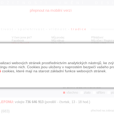
ROŽITNOSTI UMĚNÍ DES
přepnout na mobilní verzi
V čem jsme jiní?
Můj prodej
Přihlášení
Facebook
Můj nákup
Můj účet / Registr
Výkup šperků
Moje album
GDPR
/
AML
Jen poslední d
Í
alizaci webových stránek prostřednictvím analytických nástrojů, ke zv
BDOBÍ
STÁŘÍ NABÍDKY
ŘAZENÍ
SLE
tingu mimo nich. Cookies jsou uloženy v naprostém bezpečí vašeho pr
všechno
nejnovější napřed
je
é
cookies, které mají na starost základní funkce webových stránek.
jen poslední den
podle cen sestupně
jen poslední týden
jen poslední měsíc
ŠPERKY DLE MATERIÁLU
všechno
zlato
stříbro
pl
ELEFONU:
volejte
736 646 913
(pondělí - čtvrtek, 13 - 18 hod.)
 (683)
přechod na zobra