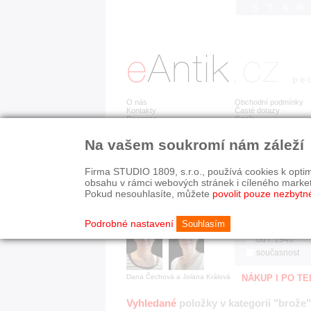
STA
O nás
Obchodní podmínky
Kontakty
Časté dotazy
Recenze
Ceník
Na vašem soukromí nám záleží
Jsme prověřená firma
RYCHLÉ HLEDÁN
V oboru působíme 22 let!
Firma STUDIO 1809, s.r.o., používá cookies k optim
Zákazníci u nás oceňují:
HISTORICKÉ O
obsahu v rámci webových stránek i cíleného marke
■ odborné zázemí
všechno
Pokud nesouhlasíte, můžete
povolit pouze nezbytn
■ bezpečné prostředí
před r. 1800
■ přátelskou atmosféru
19. stol.
Podrobné nastavení
Souhlasím
1890-1940
od r. 1940
současnost
Dana Čechová a Jolana Králová
NÁKUP I PO T
Vyhledané
položky v kategorii "brože"