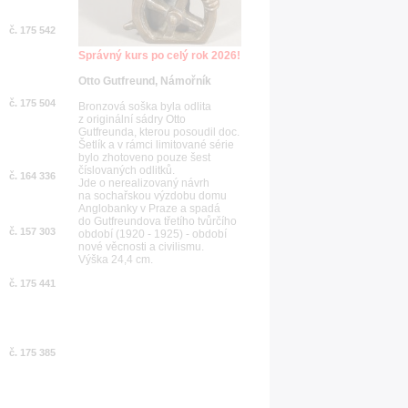
č. 175 542
Správný kurs po celý rok 2026!
Otto Gutfreund, Námořník
č. 175 504
Bronzová soška byla odlita
z originální sádry Otto
Gutfreunda, kterou posoudil doc.
Šetlík a v rámci limitované série
bylo zhotoveno pouze šest
číslovaných odlitků.
č. 164 336
Jde o nerealizovaný návrh
na sochařskou výzdobu domu
Anglobanky v Praze a spadá
do Gutfreundova třetího tvůrčího
č. 157 303
období (1920 - 1925) - období
nové věcnosti a civilismu.
Výška 24,4 cm.
č. 175 441
č. 175 385