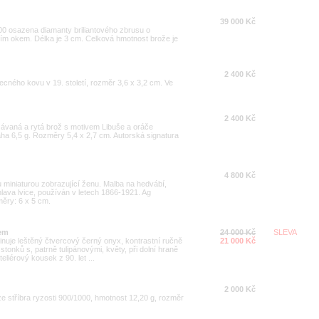
39 000 Kč
000 osazena diamanty briliantového zbrusu o
gřím okem. Délka je 3 cm. Celková hmotnost brože je
2 400 Kč
cného kovu v 19. století, rozměr 3,6 x 3,2 cm. Ve
2 400 Kč
závaná a rytá brož s motivem Libuše a oráče
áha 6,5 g. Rozměry 5,4 x 2,7 cm. Autorská signatura
4 800 Kč
 miniaturou zobrazující ženu. Malba na hedvábí,
ava lvice, používán v letech 1866-1921. Ag
ěry: 6 x 5 cm.
xem
24 000 Kč
SLEVA
inuje leštěný čtvercový černý onyx, kontrastní ručně
21 000 Kč
stonků s, patrně tulipánovými, květy, při dolní hraně
eliérový kousek z 90. let ...
2 000 Kč
e stříbra ryzosti 900/1000, hmotnost 12,20 g, rozměr