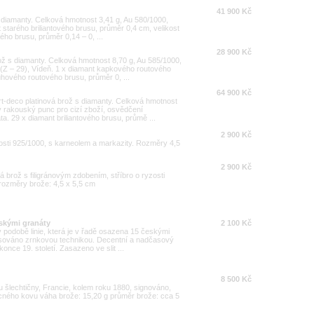
41 900 Kč
 diamanty. Celková hmotnost 3,41 g, Au 580/1000,
t starého briliantového brusu, průměr 0,4 cm, velikost
vého brusu, průměr 0,14 – 0, ...
28 900 Kč
rož s diamanty. Celková hmotnost 8,70 g, Au 585/1000,
Z – 29), Vídeň. 1 x diamant kapkového routového
uhového routového brusu, průměr 0, ...
64 900 Kč
t-deco platinová brož s diamanty. Celková hmotnost
ý rakouský punc pro cizí zboží, osvědčení
ta. 29 x diamant briliantového brusu, průmě ...
2 900 Kč
zosti 925/1000, s karneolem a markazity. Rozměry 4,5
2 900 Kč
á brož s filigránovým zdobením, stříbro o ryzosti
 rozměry brože: 4,5 x 5,5 cm
eskými granáty
2 100 Kč
 v podobě linie, která je v řadě osazena 15 českými
asováno zrnkovou technikou. Decentní a nadčasový
nce 19. století. Zasazeno ve slit ...
8 500 Kč
u šlechtičny, Francie, kolem roku 1880, signováno,
becného kovu váha brože: 15,20 g průměr brože: cca 5