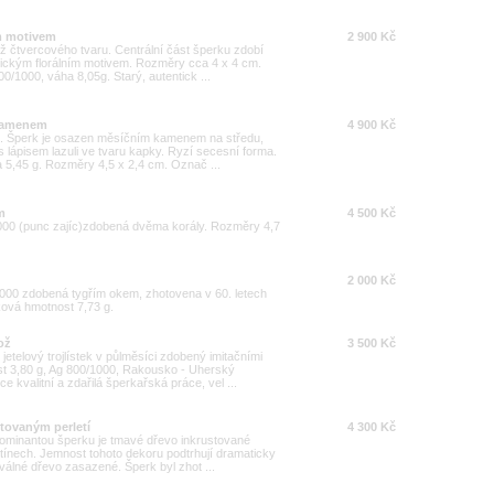
ím motivem
2 900 Kč
ož čtvercového tvaru. Centrální část šperku zdobí
tickým florálním motivem. Rozměry cca 4 x 4 cm.
00/1000, váha 8,05g. Starý, autentick ...
 kamenem
4 900 Kč
ož. Šperk je osazen měsíčním kamenem na středu,
 lápisem lazuli ve tvaru kapky. Ryzí secesní forma.
a 5,45 g. Rozměry 4,5 x 2,4 cm. Označ ...
m
4 500 Kč
/1000 (punc zajíc)zdobená dvěma korály. Rozměry 4,7
2 000 Kč
/1000 zdobená tygřím okem, zhotovena v 60. letech
lková hmotnost 7,73 g.
ož
3 500 Kč
jetelový trojlístek v půlměsíci zdobený imitačními
t 3,80 g, Ag 800/1000, Rakousko - Uherský
e kvalitní a zdařilá šperkařská práce, vel ...
stovaným perletí
4 300 Kč
Dominantou šperku je tmavé dřevo inkrustované
tínech. Jemnost tohoto dekoru podtrhují dramaticky
oválné dřevo zasazené. Šperk byl zhot ...