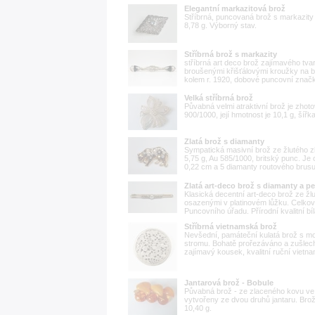
Elegantní markazitová brož
Stříbrná, puncovaná brož s markazity 
8,78 g. Výborný stav.
Stříbrná brož s markazity
stříbrná art deco brož zajímavého tv
broušenými křišťálovými kroužky na b
kolem r. 1920, dobové puncovní značky
Velká stříbrná brož
Půvabná velmi atraktivní brož je zhoto
900/1000, její hmotnost je 10,1 g, šířk
Zlatá brož s diamanty
Sympatická masivní brož ze žlutého zl
5,75 g, Au 585/1000, britský punc. Je
0,22 cm a 5 diamanty routového brusu
Zlatá art-deco brož s diamanty a pe
Klasická decentní art-deco brož ze žl
osazenými v platinovém lůžku. Celkov
Puncovního úřadu. Přírodní kvalitní bíl
Stříbrná vietnamská brož
Nevšední, památeční kulatá brož s mot
stromu. Bohatě prořezáváno a zušlech
zajímavý kousek, kvalitní ruční vietnam
Jantarová brož - Bobule
Půvabná brož - ze zlaceného kovu ve t
vytvořeny ze dvou druhů jantaru. Brož 
10,40 g.