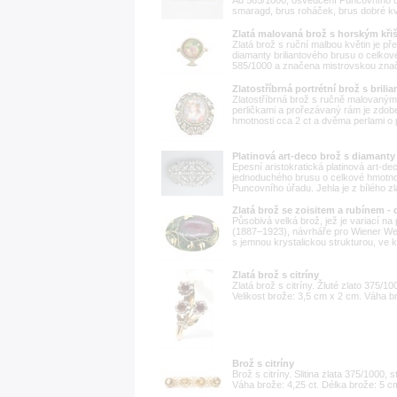
smaragd, brus roháček, brus dobré kvali
Zlatá malovaná brož s horským křiš
Zlatá brož s ruční malbou květin je 
diamanty briliantového brusu o celkov
585/1000 a značena mistrovskou značk
Zlatostříbrná portrétní brož s brilia
Zlatostříbrná brož s ručně malovaným 
perličkami a prořezávaný rám je zdo
hmotnosti cca 2 ct a dvěma perlami o 
Platinová art-deco brož s diamanty
Epesní aristokratická platinová art-de
jednoduchého brusu o celkové hmotnos
Puncovního úřadu. Jehla je z bílého zla
Zlatá brož se zoisitem a rubínem -
Působivá velká brož, jež je variací n
(1887–1923), návrháře pro Wiener Werk
s jemnou krystalickou strukturou, ve kt
Zlatá brož s citríny
Zlatá brož s citríny. Žluté zlato 375/1
Velikost brože: 3,5 cm x 2 cm. Váha br
Brož s citríny
Brož s citríny. Slitina zlata 375/1000, 
Váha brože: 4,25 ct. Délka brože: 5 c