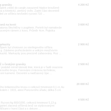
 a granáty
4 200 Kč
 Šperk zdobí do cargle zasazené hladce broušené
na a kinetický, perlový ověs. Zadní část decentně
tí ze stříbra nevšední ryzosti 710 ...
aná na kosti
3 600 Kč
turou šlechtičny s pugétem. Portrét byl namalován
ouceným rámem z kovu. Průměr 4cm. Pojistka
arkazity
2 900 Kč
Šperk byl zhotoven ze sterlingového stříbra
21 g. Zdobeno prořezáváním a velkým množstvím
kazitů. Markazity jsou precizně zafasovány. Roz ...
ož s českými granáty
2 500 Kč
v podobě mírně klenuté linie, která je v řadě osazena
icového brusu. Fasováno zrnkovou technikou,
ícení kamenů. Decentní a nadčasový špe ...
20 000 Kč
ého briliantového brusu o celkové hmotnosti 0,1 ct, Au
olem r. 1915, atest Puncovního úřadu; délka 5 cm
4 500 Kč
ky. Ryzost Ag 800/1000, celková hmotnost 5,13 g.
gantní zlacená stříbrná brož se stylizovanými
erličkami v horní části a s dekore ...