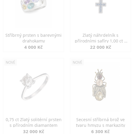
Stříbrný prsten s barevnými
Zlatý náhrdelník s
drahokamy
přírodními safíry 1,00 ct a
diamanty
4 000 Kč
22 000 Kč
NOVÉ
NOVÉ
0,75 ct Zlatý solitérní prsten
Secesní stříbrná brož ve
s přírodním diamantem
tvaru hmyzu s markazity
32 000 Kč
6 300 Kč