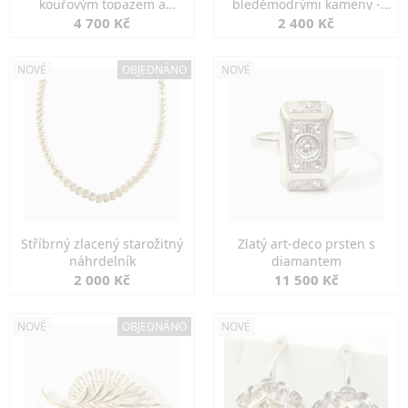
kouřovým topazem a
bleděmodrými kameny -
markazity
jemná elegance
4 700 Kč
2 400 Kč
NOVÉ
OBJEDNÁNO
NOVÉ
Stříbrný zlacený starožitný
Zlatý art-deco prsten s
náhrdelník
diamantem
2 000 Kč
11 500 Kč
NOVÉ
OBJEDNÁNO
NOVÉ