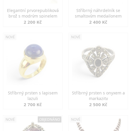
Elegantní prvorepubliková
Stříbrný náhrdelník se
brož s modrým spinelem
smaltovým medailonem
2 200 Kč
2 400 Kč
NOVÉ
NOVÉ
Stříbrný prsten s lapisem
Stříbrný prsten s onyxem a
lazuli
markazity
2 700 Kč
2 500 Kč
NOVÉ
OBJEDNÁNO
NOVÉ