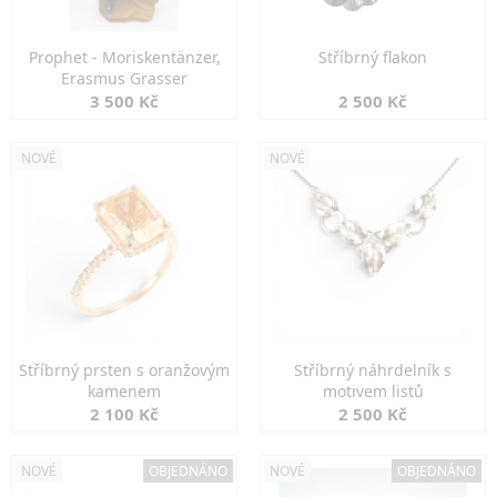
Prophet - Moriskentänzer,
Stříbrný flakon
Erasmus Grasser
3 500 Kč
2 500 Kč
NOVÉ
NOVÉ
Stříbrný prsten s oranžovým
Stříbrný náhrdelník s
kamenem
motivem listů
2 100 Kč
2 500 Kč
NOVÉ
OBJEDNÁNO
NOVÉ
OBJEDNÁNO