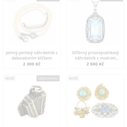
Jemný perlový náhrdelník s
Stříbrný prvorepublikový
dekorativním klíčkem
náhrdelník s modrým
spinelem
2 300 Kč
2 600 Kč
NOVÉ
OBJEDNÁNO
NOVÉ