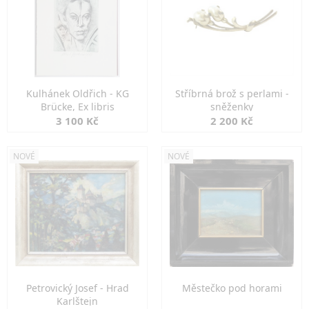
Kulhánek Oldřich - KG
Stříbrná brož s perlami -
Brücke, Ex libris
sněženky
3 100 Kč
2 200 Kč
NOVÉ
NOVÉ
Petrovický Josef - Hrad
Městečko pod horami
Karlštejn