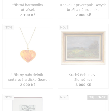
Stříbrná harmonika -
Konvolut prvorepublikových
přívěsek
broží a náhrdelníku
2 100 Kč
2 000 Kč
NOVÉ
NOVÉ
Stříbrný náhrdelník -
Suchý Bohuslav -
jantarové srdíčko Georg
Slunečnice
Kramer
2 000 Kč
3 000 Kč
NOVÉ
NOVÉ
OBJEDNÁNO