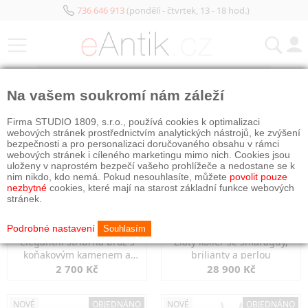
736 646 913
(pondělí - čtvrtek, 13 - 18 hod.)
KATEGORIE
Na vašem soukromí nám záleží
NOVÉ
NOVÉ
OBJEDNÁNO
Firma STUDIO 1809, s.r.o., používá cookies k optimalizaci
webových stránek prostřednictvím analytických nástrojů, ke zvýšení
bezpečnosti a pro personalizaci doručovaného obsahu v rámci
webových stránek i cíleného marketingu mimo nich. Cookies jsou
uloženy v naprostém bezpečí vašeho prohlížeče a nedostane se k
nim nikdo, kdo nemá. Pokud nesouhlasíte, můžete
povolit pouze
nezbytné
cookies, které mají na starost základní funkce webových
stránek.
Podrobné nastavení
Souhlasím
Elegantní stříbrná brož s
Zlatý kolier se smaragdy,
koňakovým kamenem a
brilianty a perlou
markazity
2 700 Kč
28 900 Kč
NOVÉ
OBJEDNÁNO
NOVÉ
OBJEDNÁNO