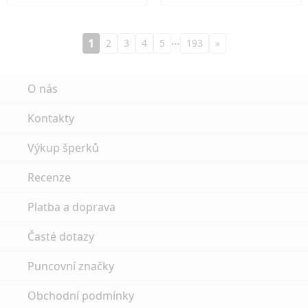
…
1
2
3
4
5
193
»
O nás
Kontakty
Výkup šperků
Recenze
Platba a doprava
Časté dotazy
Puncovní značky
Obchodní podmínky