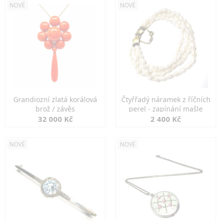
NOVÉ
NOVÉ
Grandiozní zlatá korálová
Čtyřřadý náramek z říčních
brož / závěs
perel - zapínání mašle
32 000 Kč
2 400 Kč
NOVÉ
NOVÉ