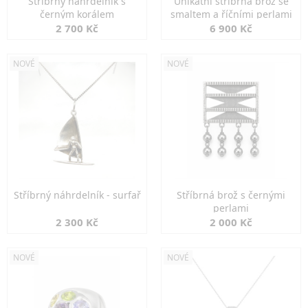
Stříbrný náhrdelník s
Unikátní stříbrná brož se
černým korálem
smaltem a říčními perlami
2 700 Kč
6 900 Kč
NOVÉ
NOVÉ
Stříbrný náhrdelník - surfař
Stříbrná brož s černými
perlami
2 300 Kč
2 000 Kč
NOVÉ
NOVÉ